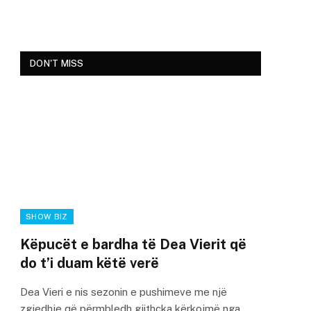
DON'T MISS
SHOW BIZ
Këpucët e bardha të Dea Vierit që
do t’i duam këtë verë
Dea Vieri e nis sezonin e pushimeve me një
zgjedhje që përmbledh gjithçka kërkojmë nga…