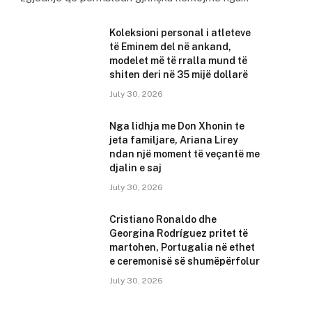
Koleksioni personal i atleteve
të Eminem del në ankand,
modelet më të rralla mund të
shiten deri në 35 mijë dollarë
July 30, 2026
Nga lidhja me Don Xhonin te
jeta familjare, Ariana Lirey
ndan një moment të veçantë me
djalin e saj
July 30, 2026
Cristiano Ronaldo dhe
Georgina Rodríguez pritet të
martohen, Portugalia në ethet
e ceremonisë së shumëpërfolur
July 30, 2026