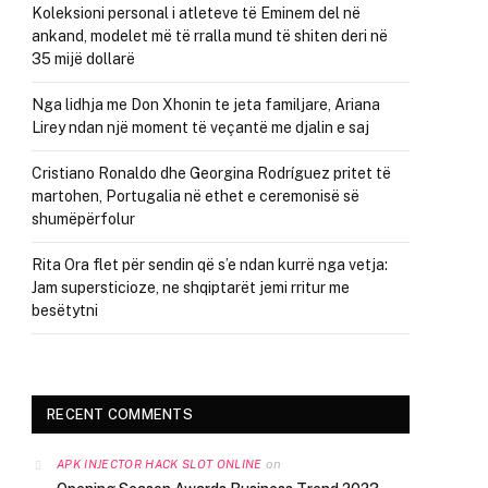
Koleksioni personal i atleteve të Eminem del në
ankand, modelet më të rralla mund të shiten deri në
35 mijë dollarë
Nga lidhja me Don Xhonin te jeta familjare, Ariana
Lirey ndan një moment të veçantë me djalin e saj
Cristiano Ronaldo dhe Georgina Rodríguez pritet të
martohen, Portugalia në ethet e ceremonisë së
shumëpërfolur
Rita Ora flet për sendin që s’e ndan kurrë nga vetja:
Jam supersticioze, ne shqiptarët jemi rritur me
besëtytni
RECENT COMMENTS
on
APK INJECTOR HACK SLOT ONLINE