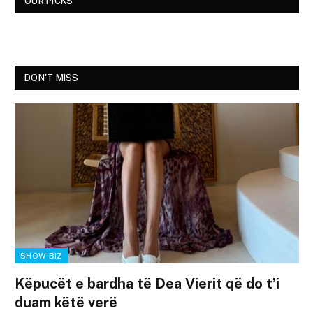
OUR PICKS
DON'T MISS
SHOW BIZ
Këpucët e bardha të Dea Vierit që do t’i
duam këtë verë