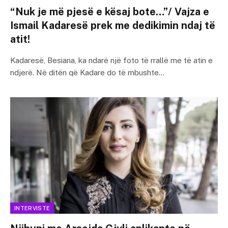
“Nuk je më pjesë e kësaj bote…”/ Vajza e
Ismail Kadaresë prek me dedikimin ndaj të
atit!
Kadaresë, Besiana, ka ndarë një foto të rrallë me të atin e
ndjerë. Në ditën që Kadare do të mbushte…
INTERVISTE