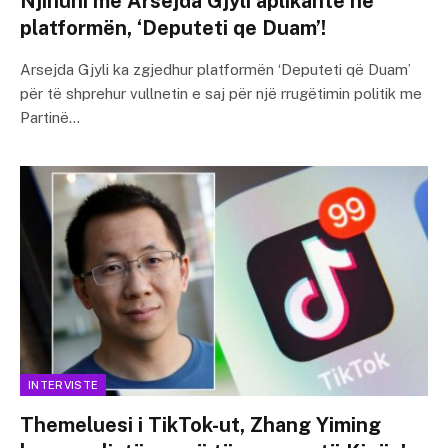
Njihuni me Arsejda Gjyli aplikante në
platformën, ‘Deputeti qe Duam’!
Arsejda Gjyli ka zgjedhur platformën ‘Deputeti që Duam’
për të shprehur vullnetin e saj për një rrugëtimin politik me
Partinë…
INTERVISTE
Themeluesi i TikTok-ut, Zhang Yiming