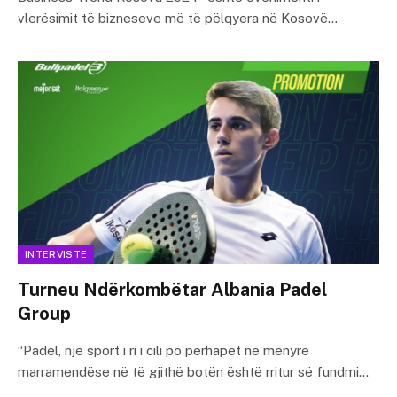
vlerësimit të bizneseve më të pëlqyera në Kosovë…
INTERVISTE
Turneu Ndërkombëtar Albania Padel
Group
“Padel, një sport i ri i cili po përhapet në mënyrë
marramendëse në të gjithë botën është rritur së fundmi…