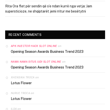
Rita Ora flet për sendin që s’e ndan kurrë nga vetja: Jam
supersticioze, ne shqiptarët jemi rritur me besëtytni
RECENT COMMENTS
on
APK INJECTOR HACK SLOT ONLINE
Opening Season Awards Business Trend 2023
on
NAMA NAMA SITUS JUDI SLOT ONLINE
Opening Season Awards Business Trend 2023
on
XHENSIKA TROCA
Lotus Flower
on
NURIJE TROCA
Lotus Flower
on
ILDA