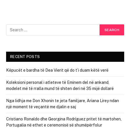
RECENT POSTS
Këpucët e bardha të Dea Vierit që do t’i duam këtë verë
Koleksioni personal i atleteve të Eminem del në ankand,
modelet më të rralla mund të shiten deri në 35 mijë dollarë
Nga lidhja me Don Xhonin te jeta familjare, Ariana Lirey ndan
një moment të veçantë me djalin e saj
Cristiano Ronaldo dhe Georgina Rodríguez pritet të martohen,
Portugalia në ethet e ceremonisë së shumëpërfolur