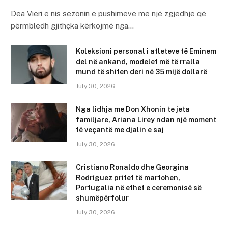
Dea Vieri e nis sezonin e pushimeve me një zgjedhje që
përmbledh gjithçka kërkojmë nga…
Koleksioni personal i atleteve të Eminem
del në ankand, modelet më të rralla
mund të shiten deri në 35 mijë dollarë
July 30, 2026
Nga lidhja me Don Xhonin te jeta
familjare, Ariana Lirey ndan një moment
të veçantë me djalin e saj
July 30, 2026
Cristiano Ronaldo dhe Georgina
Rodríguez pritet të martohen,
Portugalia në ethet e ceremonisë së
shumëpërfolur
July 30, 2026