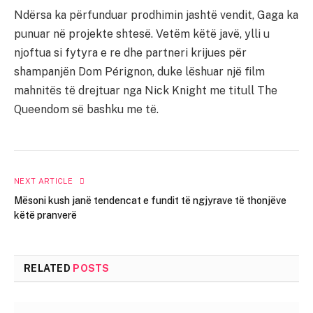
Ndërsa ka përfunduar prodhimin jashtë vendit, Gaga ka
punuar në projekte shtesë. Vetëm këtë javë, ylli u
njoftua si fytyra e re dhe partneri krijues për
shampanjën Dom Pérignon, duke lëshuar një film
mahnitës të drejtuar nga Nick Knight me titull The
Queendom së bashku me të.
NEXT ARTICLE
Mësoni kush janë tendencat e fundit të ngjyrave të thonjëve
këtë pranverë
RELATED
POSTS