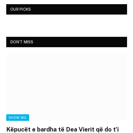
OUR PICKS
DON'T MISS
SHOW BIZ
Këpucët e bardha të Dea Vierit që do t’i