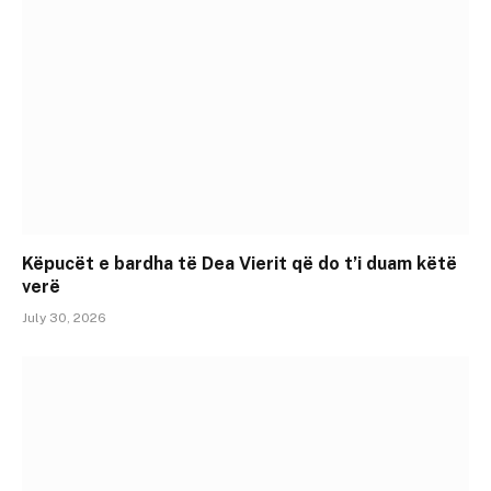
Këpucët e bardha të Dea Vierit që do t’i duam këtë
verë
July 30, 2026