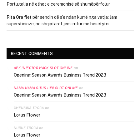
Portugalia në ethet e ceremonisë së shumëpërfolur
Rita Ora flet për sendin që s’e ndan kurrë nga vetja: Jam
supersticioze, ne shqiptarët jemi rritur me besëtytni
RECENT COMMENTS
on
APK INJECTOR HACK SLOT ONLINE
Opening Season Awards Business Trend 2023
on
NAMA NAMA SITUS JUDI SLOT ONLINE
Opening Season Awards Business Trend 2023
on
XHENSIKA TROCA
Lotus Flower
on
NURIJE TROCA
Lotus Flower