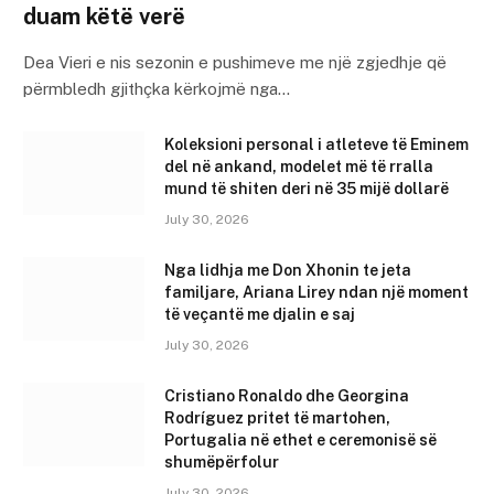
duam këtë verë
Dea Vieri e nis sezonin e pushimeve me një zgjedhje që
përmbledh gjithçka kërkojmë nga…
Koleksioni personal i atleteve të Eminem
del në ankand, modelet më të rralla
mund të shiten deri në 35 mijë dollarë
July 30, 2026
Nga lidhja me Don Xhonin te jeta
familjare, Ariana Lirey ndan një moment
të veçantë me djalin e saj
July 30, 2026
Cristiano Ronaldo dhe Georgina
Rodríguez pritet të martohen,
Portugalia në ethet e ceremonisë së
shumëpërfolur
July 30, 2026