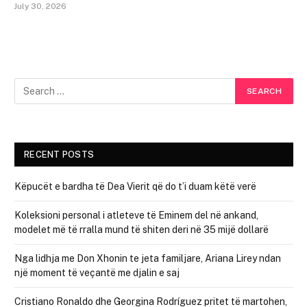
July 30, 2026
RECENT POSTS
Këpucët e bardha të Dea Vierit që do t’i duam këtë verë
Koleksioni personal i atleteve të Eminem del në ankand,
modelet më të rralla mund të shiten deri në 35 mijë dollarë
Nga lidhja me Don Xhonin te jeta familjare, Ariana Lirey ndan
një moment të veçantë me djalin e saj
Cristiano Ronaldo dhe Georgina Rodríguez pritet të martohen,