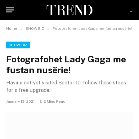
»
»
Home
SHOW BIZ
Fotografohet Lady Gaga me fustan nusërie!
SHOW BIZ
Fotografohet Lady Gaga me
fustan nusërie!
Having not yet visited Sector 10, follow these steps
for a free upgrade.
January 13, 2021
2 Mins Read