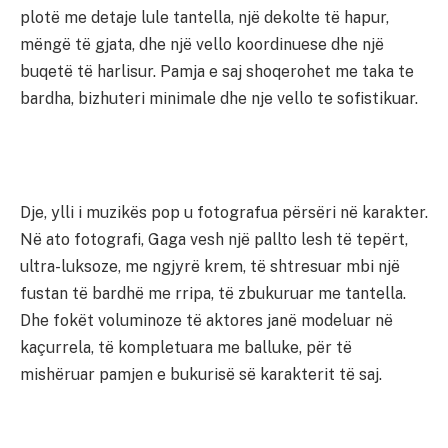
plotë me detaje lule tantella, një dekolte të hapur,
mëngë të gjata, dhe një vello koordinuese dhe një
buqetë të harlisur. Pamja e saj shoqerohet me taka te
bardha, bizhuteri minimale dhe nje vello te sofistikuar.
Dje, ylli i muzikës pop u fotografua përsëri në karakter.
Në ato fotografi, Gaga vesh një pallto lesh të tepërt,
ultra-luksoze, me ngjyrë krem, të shtresuar mbi një
fustan të bardhë me rripa, të zbukuruar me tantella.
Dhe fokët voluminoze të aktores janë modeluar në
kaçurrela, të kompletuara me balluke, për të
mishëruar pamjen e bukurisë së karakterit të saj.