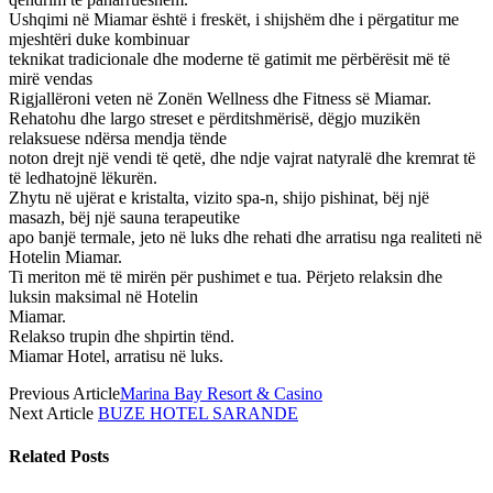
Ushqimi në Miamar është i freskët, i shijshëm dhe i përgatitur me
mjeshtëri duke kombinuar
teknikat tradicionale dhe moderne të gatimit me përbërësit më të
mirë vendas
Rigjallëroni veten në Zonën Wellness dhe Fitness së Miamar.
Rehatohu dhe largo streset e përditshmërisë, dëgjo muzikën
relaksuese ndërsa mendja tënde
noton drejt një vendi të qetë, dhe ndje vajrat natyralë dhe kremrat të
të ledhatojnë lëkurën.
Zhytu në ujërat e kristalta, vizito spa-n, shijo pishinat, bëj një
masazh, bëj një sauna terapeutike
apo banjë termale, jeto në luks dhe rehati dhe arratisu nga realiteti në
Hotelin Miamar.
Ti meriton më të mirën për pushimet e tua. Përjeto relaksin dhe
luksin maksimal në Hotelin
Miamar.
Relakso trupin dhe shpirtin tënd.
Miamar Hotel, arratisu në luks.
Previous Article
Marina Bay Resort & Casino
Next Article
BUZE HOTEL SARANDE
Related
Posts