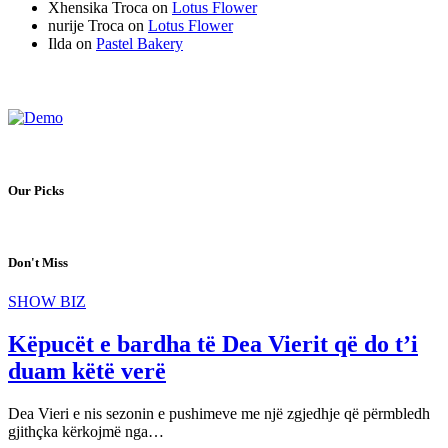
Xhensika Troca
on
Lotus Flower
nurije Troca
on
Lotus Flower
Ilda
on
Pastel Bakery
Our Picks
Don't Miss
SHOW BIZ
Këpucët e bardha të Dea Vierit që do t’i
duam këtë verë
Dea Vieri e nis sezonin e pushimeve me një zgjedhje që përmbledh
gjithçka kërkojmë nga…