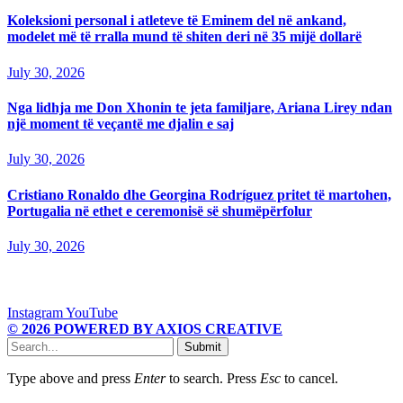
Koleksioni personal i atleteve të Eminem del në ankand,
modelet më të rralla mund të shiten deri në 35 mijë dollarë
July 30, 2026
Nga lidhja me Don Xhonin te jeta familjare, Ariana Lirey ndan
një moment të veçantë me djalin e saj
July 30, 2026
Cristiano Ronaldo dhe Georgina Rodríguez pritet të martohen,
Portugalia në ethet e ceremonisë së shumëpërfolur
July 30, 2026
Instagram
YouTube
© 2026 POWERED BY AXIOS CREATIVE
Submit
Type above and press
Enter
to search. Press
Esc
to cancel.