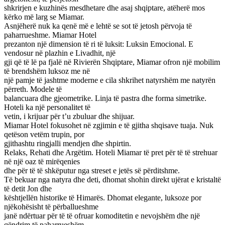
shkrirjen e kuzhinës mesdhetare dhe asaj shqiptare, atëherë mos
kërko më larg se Miamar.
Asnjëherë nuk ka qenë më e lehtë se sot të jetosh përvoja të
paharrueshme. Miamar Hotel
prezanton një dimension të ri të luksit: Luksin Emocional. E
vendosur në plazhin e Livadhit, një
gji që të lë pa fjalë në Rivierën Shqiptare, Miamar ofron një mobilim
të brendshëm luksoz me në
një pamje të jashtme moderne e cila shkrihet natyrshëm me natyrën
përreth. Modele të
balancuara dhe gjeometrike. Linja të pastra dhe forma simetrike.
Hoteli ka një personalitet të
vetin, i krijuar për t’u zbuluar dhe shijuar.
Miamar Hotel fokusohet në zgjimin e të gjitha shqisave tuaja. Nuk
qetëson vetëm trupin, por
gjithashtu ringjalli mendjen dhe shpirtin.
Relaks, Rehati dhe Argëtim. Hoteli Miamar të pret për të të strehuar
në një oaz të mirëqenies
dhe për të të shkëputur nga streset e jetës së përditshme.
Të bekuar nga natyra dhe deti, dhomat shohin direkt ujërat e kristaltë
të detit Jon dhe
kështjellën historike të Himarës. Dhomat elegante, luksoze por
njëkohësisht të përballueshme
janë ndërtuar për të të ofruar komoditetin e nevojshëm dhe një
qëndrim të paharrueshëm.