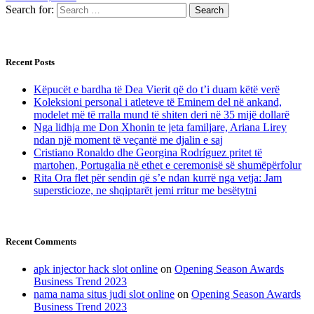
Search for:
Recent Posts
Këpucët e bardha të Dea Vierit që do t’i duam këtë verë
Koleksioni personal i atleteve të Eminem del në ankand,
modelet më të rralla mund të shiten deri në 35 mijë dollarë
Nga lidhja me Don Xhonin te jeta familjare, Ariana Lirey
ndan një moment të veçantë me djalin e saj
Cristiano Ronaldo dhe Georgina Rodríguez pritet të
martohen, Portugalia në ethet e ceremonisë së shumëpërfolur
Rita Ora flet për sendin që s’e ndan kurrë nga vetja: Jam
supersticioze, ne shqiptarët jemi rritur me besëtytni
Recent Comments
apk injector hack slot online
on
Opening Season Awards
Business Trend 2023
nama nama situs judi slot online
on
Opening Season Awards
Business Trend 2023