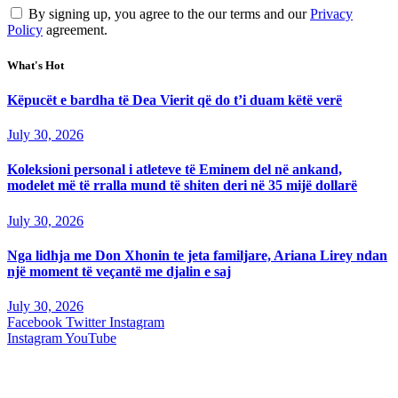
By signing up, you agree to the our terms and our
Privacy
Policy
agreement.
What's Hot
Këpucët e bardha të Dea Vierit që do t’i duam këtë verë
July 30, 2026
Koleksioni personal i atleteve të Eminem del në ankand,
modelet më të rralla mund të shiten deri në 35 mijë dollarë
July 30, 2026
Nga lidhja me Don Xhonin te jeta familjare, Ariana Lirey ndan
një moment të veçantë me djalin e saj
July 30, 2026
Facebook
Twitter
Instagram
Instagram
YouTube