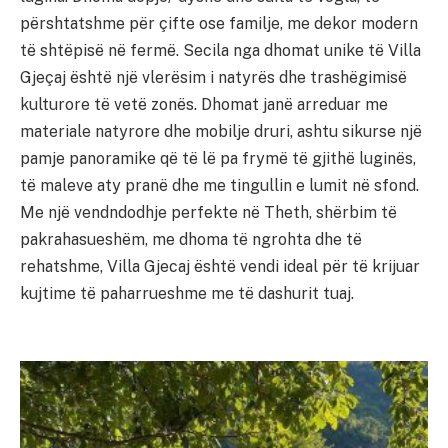
përshtatshme për çifte ose familje, me dekor modern
të shtëpisë në fermë. Secila nga dhomat unike të Villa
Gjeçaj është një vlerësim i natyrës dhe trashëgimisë
kulturore të vetë zonës. Dhomat janë arreduar me
materiale natyrore dhe mobilje druri, ashtu sikurse një
pamje panoramike që të lë pa frymë të gjithë luginës,
të maleve aty pranë dhe me tingullin e lumit në sfond.
Me një vendndodhje perfekte në Theth, shërbim të
pakrahasueshëm, me dhoma të ngrohta dhe të
rehatshme, Villa Gjecaj është vendi ideal për të krijuar
kujtime të paharrueshme me të dashurit tuaj.