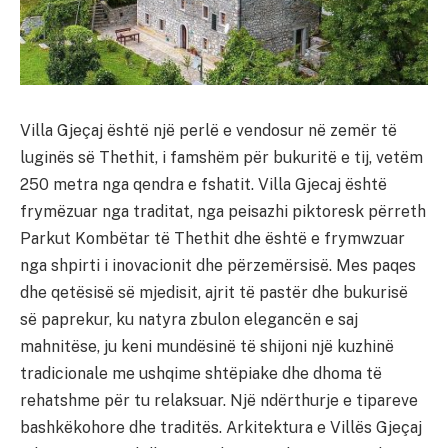
Villa Gjeçaj është një perlë e vendosur në zemër të
luginës së Thethit, i famshëm për bukuritë e tij, vetëm
250 metra nga qendra e fshatit. Villa Gjecaj është
frymëzuar nga traditat, nga peisazhi piktoresk përreth
Parkut Kombëtar të Thethit dhe është e frymwzuar
nga shpirti i inovacionit dhe përzemërsisë. Mes paqes
dhe qetësisë së mjedisit, ajrit të pastër dhe bukurisë
së paprekur, ku natyra zbulon elegancën e saj
mahnitëse, ju keni mundësinë të shijoni një kuzhinë
tradicionale me ushqime shtëpiake dhe dhoma të
rehatshme për tu relaksuar. Një ndërthurje e tipareve
bashkëkohore dhe traditës. Arkitektura e Villës Gjeçaj