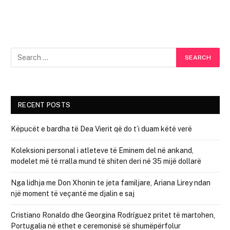
RECENT POSTS
Këpucët e bardha të Dea Vierit që do t’i duam këtë verë
Koleksioni personal i atleteve të Eminem del në ankand,
modelet më të rralla mund të shiten deri në 35 mijë dollarë
Nga lidhja me Don Xhonin te jeta familjare, Ariana Lirey ndan
një moment të veçantë me djalin e saj
Cristiano Ronaldo dhe Georgina Rodríguez pritet të martohen,
Portugalia në ethet e ceremonisë së shumëpërfolur