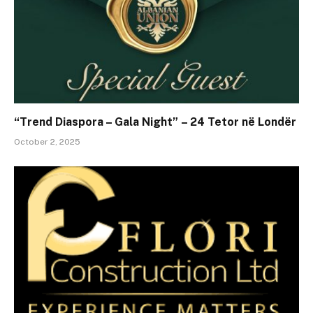
“Trend Diaspora – Gala Night” – 24 Tetor në Londër
October 2, 2025