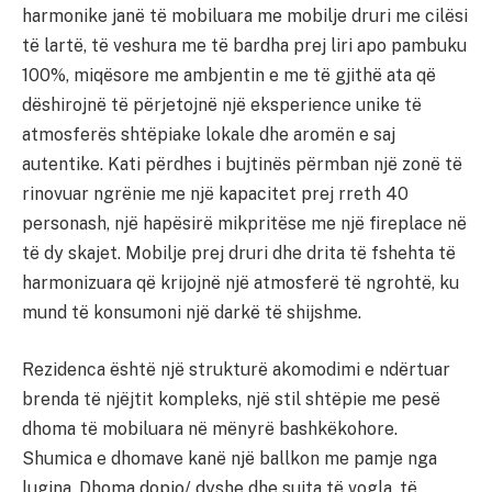
harmonike janë të mobiluara me mobilje druri me cilësi
të lartë, të veshura me të bardha prej liri apo pambuku
100%, miqësore me ambjentin e me të gjithë ata që
dëshirojnë të përjetojnë një eksperience unike të
atmosferës shtëpiake lokale dhe aromën e saj
autentike. Kati përdhes i bujtinës përmban një zonë të
rinovuar ngrënie me një kapacitet prej rreth 40
personash, një hapësirë mikpritëse me një fireplace në
të dy skajet. Mobilje prej druri dhe drita të fshehta të
harmonizuara që krijojnë një atmosferë të ngrohtë, ku
mund të konsumoni një darkë të shijshme.
Rezidenca është një strukturë akomodimi e ndërtuar
brenda të njëjtit kompleks, një stil shtëpie me pesë
dhoma të mobiluara në mënyrë bashkëkohore.
Shumica e dhomave kanë një ballkon me pamje nga
lugina. Dhoma dopjo/ dyshe dhe suita të vogla, të