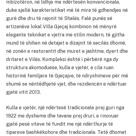
mbizotëron, në lidhje me ndërtesën konvencionale,
duke sjellë karakteristikat më të mira të gdhendjes në
gurë dhe dru të rajonit të Shalës. Falë punës së
artizanëve lokal Villa Gjeçaj kombinon në mënyrë
elegante teknikat e vjetra me stilin modern, të gjitha
mund të shihen në detajet e dizajnit të secilës dhomë,
në zonën e restorantit dhe muret e jashtme, dyert dhe
dritaret e Vilës. Kompleksi është i përbërë nga dy
struktura akomoduese, kulla e vjetër, e cila ruan
historinë familjare të Gjeçajve, të ndryshimeve për më
shumë se nëntëdhjetë vjet, dhe rezidencën e ndërtuar
gjatë vitit 2013.
Kulla e vjetër, një ndërtesë tradicionale prej guri nga
1922 me dysheme dhe tavane prej druri, e rinovuar
gjatë pesë viteve të fundit me një ndërthurje të
tipareve bashkëkohore dhe tradicionale. Tetë dhomat