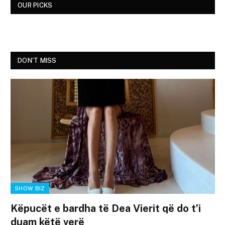
OUR PICKS
DON'T MISS
SHOW BIZ
Këpucët e bardha të Dea Vierit që do t’i
duam këtë verë