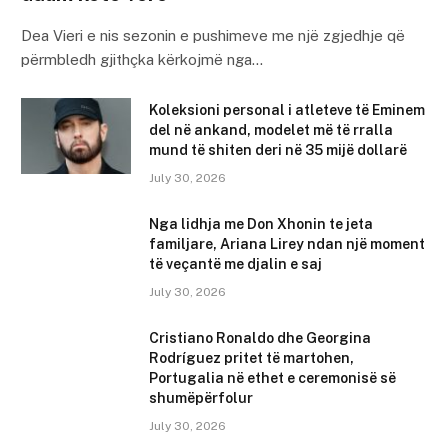
Dea Vieri e nis sezonin e pushimeve me një zgjedhje që
përmbledh gjithçka kërkojmë nga…
Koleksioni personal i atleteve të Eminem
del në ankand, modelet më të rralla
mund të shiten deri në 35 mijë dollarë
July 30, 2026
Nga lidhja me Don Xhonin te jeta
familjare, Ariana Lirey ndan një moment
të veçantë me djalin e saj
July 30, 2026
Cristiano Ronaldo dhe Georgina
Rodríguez pritet të martohen,
Portugalia në ethet e ceremonisë së
shumëpërfolur
July 30, 2026