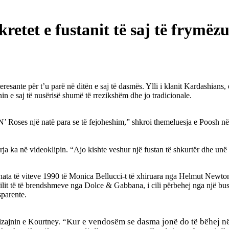
etet e fustanit të saj të frymëz
eresante për t’u parë në ditën e saj të dasmës. Ylli i klanit Kardashians
anin e saj të nusërisë shumë të rrezikshëm dhe jo tradicionale.
’ Roses një natë para se të fejoheshim,” shkroi themeluesja e Poosh në
ja ka në videoklipin. “Ajo kishte veshur një fustan të shkurtër dhe unë
ta të viteve 1990 të Monica Bellucci-t të xhiruara nga Helmut Newto
lit të të brendshmeve nga Dolce & Gabbana, i cili përbehej nga një bust 
sparente.
“Kur e vendosëm se dasma jonë do të bëhej në
izajnin e Kourtney.