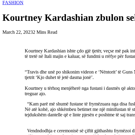
FASHION
Kourtney Kardashian zbulon sekr
March 22, 2023
2 Mins Read
Kourtney Kardashian ishte çdo gjë tjetër, veçse më pak int
të tretë në Itali majin e kaluar, së fundmi u rrëfye për fust
“Travis dhe unë po shikonim videon e ‘Nëntorit’ të Guns N
tjetrit ‘Kjo duhet të jetë dasma jonë’.
Kourtney u tërhoq menjëherë nga fustani i dasmës që aktor
treguar ajo.
“Kam parë më shumë fustane të frymëzuara nga disa fusha
Në atë kohë, ajo shkëmbeu betimet me një minifustan të sti
tejdukshëm dantelle që e linte pjesën e poshtme të saj tran
Vendndodhja e ceremonisë së çiftit gjithashtu frymëzoi d