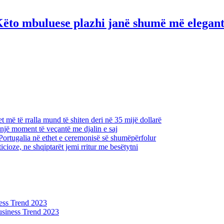
Këto mbuluese plazhi janë shumë më elegan
 më të rralla mund të shiten deri në 35 mijë dollarë
një moment të veçantë me djalin e saj
Portugalia në ethet e ceremonisë së shumëpërfolur
icioze, ne shqiptarët jemi rritur me besëtytni
ess Trend 2023
siness Trend 2023