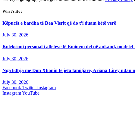
What's Hot
Këpucët e bardha të Dea Vierit që do t’i duam këtë verë
July 30, 2026
Koleksioni personal i atleteve të Eminem del në ankand, modelet m
July 30, 2026
Nga lidhja me Don Xhonin te jeta familjare, Ariana Lirey ndan n
July 30, 2026
Facebook
Twitter
Instagram
Instagram
YouTube