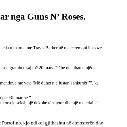
uar nga Guns N’ Roses.
, e cila u martua me Travis Barker në një ceremoni luksoze
 Instagramin e saj më 20 mars. “Dhe ne i thamë njëri-
 mendova me vete ‘Më duhet një fustan i shkurtër!’”, ka
n për Blumarine.”
korseje seksi, një dekolte të zhytur dhe një material të
 Portofino, kjo ndikoi gjithashtu në atmosferën dhe