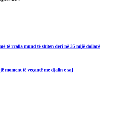
ë të rralla mund të shiten deri në 35 mijë dollarë
jë moment të veçantë me djalin e saj