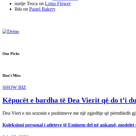
nurije Troca
on
Lotus Flower
Ilda
on
Pastel Bakery
Our Picks
Don't Miss
SHOW BIZ
Këpucët e bardha të Dea Vierit që do t’i d
Dea Vieri e nis sezonin e pushimeve me një zgjedhje që përmbledh 
Koleksioni personal i atleteve të Eminem del në ankand, modelet m