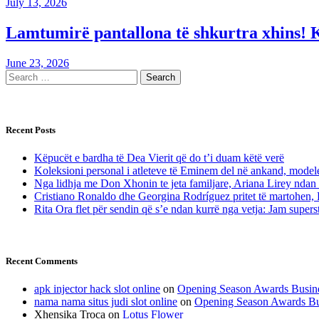
July 13, 2026
Lamtumirë pantallona të shkurtra xhins! 
June 23, 2026
Recent Posts
Këpucët e bardha të Dea Vierit që do t’i duam këtë verë
Koleksioni personal i atleteve të Eminem del në ankand, modelet
Nga lidhja me Don Xhonin te jeta familjare, Ariana Lirey ndan 
Cristiano Ronaldo dhe Georgina Rodríguez pritet të martohen, 
Rita Ora flet për sendin që s’e ndan kurrë nga vetja: Jam superst
Recent Comments
apk injector hack slot online
on
Opening Season Awards Busin
nama nama situs judi slot online
on
Opening Season Awards Bu
Xhensika Troca
on
Lotus Flower