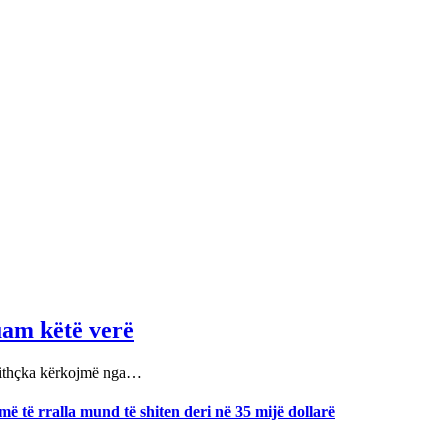
uam këtë verë
gjithçka kërkojmë nga…
ë të rralla mund të shiten deri në 35 mijë dollarë