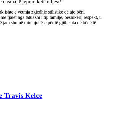
e dasma të jepnin këtë ndjesi!”
ishte e vetmja zgjedhje stilistike që ajo bëri.
jalët nga tatuazhi i tij: familje, besnikëri, respekt, u
unë jam shumë mirënjohëse për të gjithë ata që bënë të
e Travis Kelce