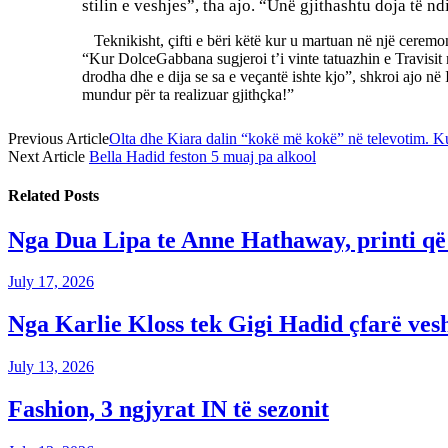
stilin e
veshjes”, tha ajo. “Unë gjithashtu doja të n
Teknikisht, çifti e bëri këtë kur u martuan në një ceremoni
“Kur DolceGabbana sugjeroi t’i vinte tatuazhin e Travisit m
drodha dhe e dija se sa e veçantë ishte kjo”, shkroi ajo në
mundur për ta realizuar gjithçka!”
Previous Article
Olta dhe Kiara dalin “kokë më kokë” në televotim. Ku
Next Article
Bella Hadid feston 5 muaj pa alkool
Related
Posts
Nga Dua Lipa te Anne Hathaway, printi që 
July 17, 2026
Nga Karlie Kloss tek Gigi Hadid çfarë vesh
July 13, 2026
Fashion, 3 ngjyrat IN të sezonit