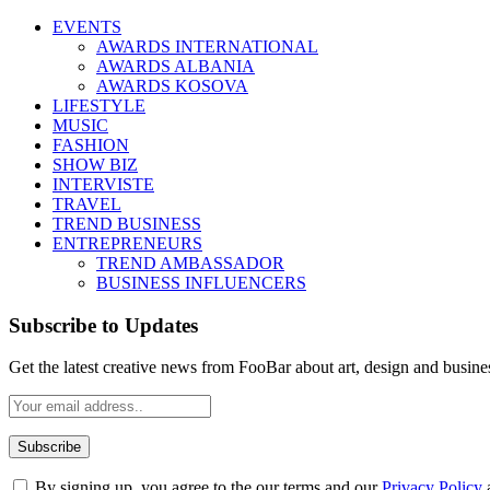
EVENTS
AWARDS INTERNATIONAL
AWARDS ALBANIA
AWARDS KOSOVA
LIFESTYLE
MUSIC
FASHION
SHOW BIZ
INTERVISTE
TRAVEL
TREND BUSINESS
ENTREPRENEURS
TREND AMBASSADOR
BUSINESS INFLUENCERS
Subscribe to Updates
Get the latest creative news from FooBar about art, design and busine
By signing up, you agree to the our terms and our
Privacy Policy