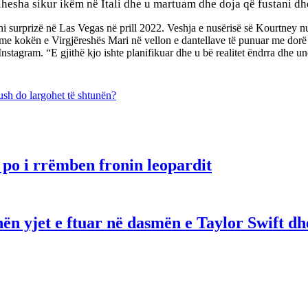
dihesha sikur ikëm në Itali dhe u martuam dhe doja që fustani
dh
 surprizë në Las Vegas në prill 2022. Veshja e nusërisë së Kourtney nuk 
e kokën e Virgjëreshës Mari në vellon e dantellave të punuar me dorë me f
 Instagram. “E gjithë kjo ishte planifikuar dhe u bë realitet ëndrra dhe 
sh do largohet të shtunën?
po i rrëmben fronin leopardit
ën yjet e ftuar në dasmën e Taylor Swift dh