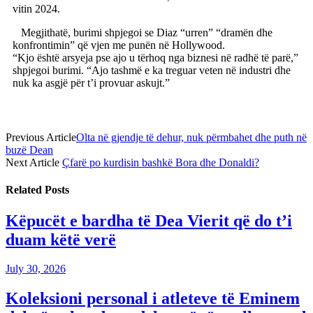
vitin 2024.
Megjithatë, burimi shpjegoi se Diaz “urren” “dramën dhe
konfrontimin” që vjen me punën në Hollywood.
“Kjo është arsyeja pse ajo u tërhoq nga biznesi në radhë të parë,”
shpjegoi burimi. “Ajo tashmë e ka treguar veten në industri dhe
nuk ka asgjë për t’i provuar askujt.”
Previous Article
Olta në gjendje të dehur, nuk përmbahet dhe puth në
buzë Dean
Next Article
Çfarë po kurdisin bashkë Bora dhe Donaldi?
Related
Posts
Këpucët e bardha të Dea Vierit që do t’i
duam këtë verë
July 30, 2026
Koleksioni personal i atleteve të Eminem