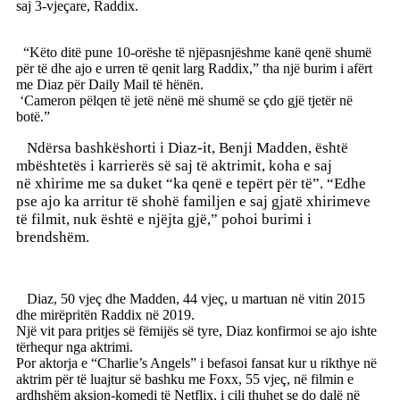
saj 3-vjeçare, Raddix.
“Këto ditë pune 10-orëshe të njëpasnjëshme kanë qenë shumë
për të dhe ajo e urren të qenit larg Raddix,” tha një burim i afërt
me Diaz për Daily Mail të hënën.
‘Cameron pëlqen të jetë nënë më shumë se çdo gjë tjetër në
botë.”
Ndërsa bashkëshorti i Diaz-it, Benji Madden, është
mbështetës i karrierës së saj të aktrimit, koha e saj
në
xhirime me sa duket “ka qenë e tepërt për të”.
“Edhe
pse ajo ka arritur të shohë familjen e saj gjatë xhirimeve
të filmit, nuk është e njëjta gjë,” pohoi
burimi i
brendshëm.
Diaz, 50 vjeç dhe Madden, 44 vjeç, u martuan në vitin 2015
dhe mirëpritën Raddix në 2019.
Një vit para pritjes së fëmijës së tyre, Diaz konfirmoi se ajo ishte
tërhequr nga aktrimi.
Por aktorja e “Charlie’s Angels” i befasoi fansat kur u rikthye në
aktrim për të luajtur së bashku me Foxx, 55 vjeç, në filmin e
ardhshëm aksion-komedi të Netflix, i cili thuhet se do dalë në