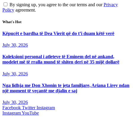
By signing up, you agree to the our terms and our
Privacy
Policy
agreement.
What's Hot
Këpucët e bardha të Dea Vierit që do t’i duam këtë verë
July 30, 2026
Koleksioni personal i atleteve të Eminem del në ankand,
modelet më të rralla mund të shiten deri në 35 mijë dollarë
July 30, 2026
Nga lidhja me Don Xhonin te jeta familjare, Ariana Lirey ndan
një moment të veçantë me djalin e saj
July 30, 2026
Facebook
Twitter
Instagram
Instagram
YouTube