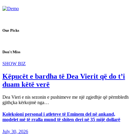
Our Picks
Don't Miss
SHOW BIZ
Këpucët e bardha të Dea Vierit që do t’i
duam këtë verë
Dea Vieri e nis sezonin e pushimeve me një zgjedhje që përmbledh
gjithçka kërkojmë nga…
Koleksioni personal i atleteve të Eminem del në ankand,
modelet më të rralla mund të shiten deri në 35 mijë dollarë
July 30, 2026