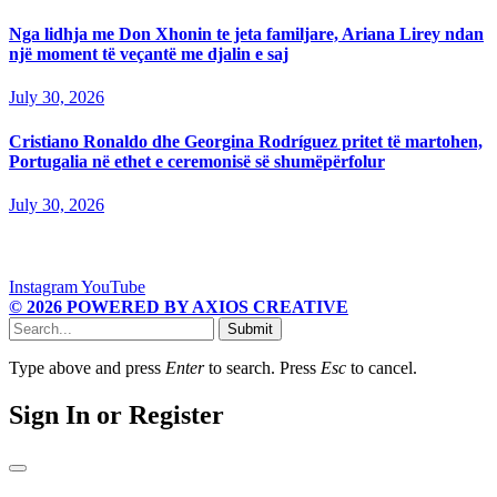
Nga lidhja me Don Xhonin te jeta familjare, Ariana Lirey ndan
një moment të veçantë me djalin e saj
July 30, 2026
Cristiano Ronaldo dhe Georgina Rodríguez pritet të martohen,
Portugalia në ethet e ceremonisë së shumëpërfolur
July 30, 2026
Instagram
YouTube
© 2026 POWERED BY AXIOS CREATIVE
Submit
Type above and press
Enter
to search. Press
Esc
to cancel.
Sign In or Register