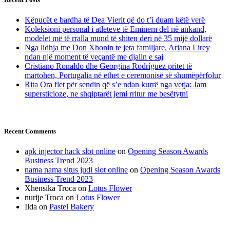
Këpucët e bardha të Dea Vierit që do t’i duam këtë verë
Koleksioni personal i atleteve të Eminem del në ankand,
modelet më të rralla mund të shiten deri në 35 mijë dollarë
Nga lidhja me Don Xhonin te jeta familjare, Ariana Lirey
ndan një moment të veçantë me djalin e saj
Cristiano Ronaldo dhe Georgina Rodríguez pritet të
martohen, Portugalia në ethet e ceremonisë së shumëpërfolur
Rita Ora flet për sendin që s’e ndan kurrë nga vetja: Jam
supersticioze, ne shqiptarët jemi rritur me besëtytni
Recent Comments
apk injector hack slot online
on
Opening Season Awards
Business Trend 2023
nama nama situs judi slot online
on
Opening Season Awards
Business Trend 2023
Xhensika Troca
on
Lotus Flower
nurije Troca
on
Lotus Flower
Ilda
on
Pastel Bakery