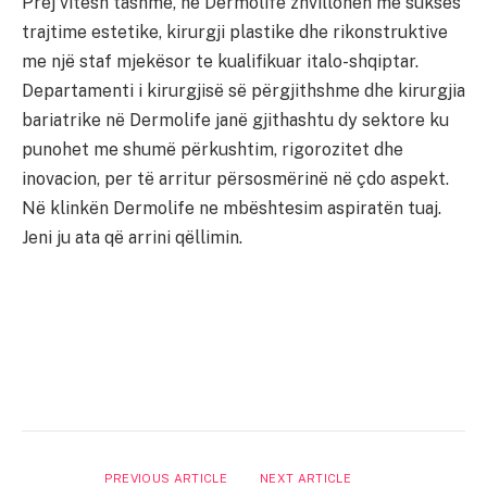
Prej vitesh tashmë, në Dermolife zhvillohen me sukses
trajtime estetike, kirurgji plastike dhe rikonstruktive
me një staf mjekësor te kualifikuar italo-shqiptar.
Departamenti i kirurgjisë së përgjithshme dhe kirurgjia
bariatrike në Dermolife janë gjithashtu dy sektore ku
punohet me shumë përkushtim, rigorozitet dhe
inovacion, per të arritur përsosmërinë në çdo aspekt.
Në klinkën Dermolife ne mbështesim aspiratën tuaj.
Jeni ju ata që arrini qëllimin.
PREVIOUS ARTICLE
NEXT ARTICLE