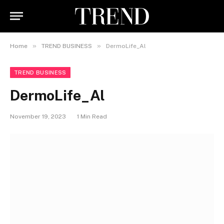
»
»
Home
TREND BUSINESS
DermoLife_Al
TREND BUSINESS
DermoLife_Al
November 19, 2023
1 Min Read