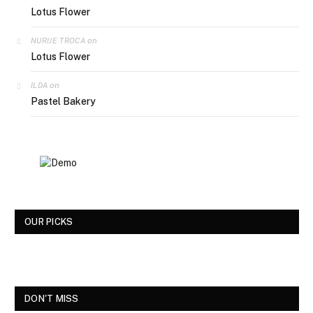
Lotus Flower
on
NURIJE TROCA
Lotus Flower
on
ILDA
Pastel Bakery
OUR PICKS
DON'T MISS