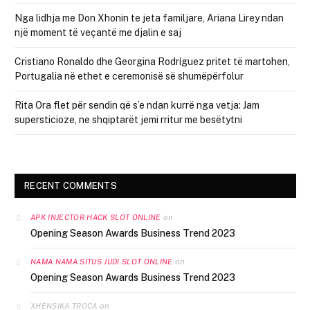
Nga lidhja me Don Xhonin te jeta familjare, Ariana Lirey ndan
një moment të veçantë me djalin e saj
Cristiano Ronaldo dhe Georgina Rodríguez pritet të martohen,
Portugalia në ethet e ceremonisë së shumëpërfolur
Rita Ora flet për sendin që s’e ndan kurrë nga vetja: Jam
supersticioze, ne shqiptarët jemi rritur me besëtytni
RECENT COMMENTS
on
APK INJECTOR HACK SLOT ONLINE
Opening Season Awards Business Trend 2023
on
NAMA NAMA SITUS JUDI SLOT ONLINE
Opening Season Awards Business Trend 2023
on
XHENSIKA TROCA