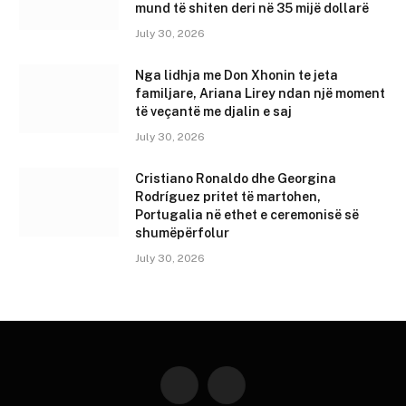
mund të shiten deri në 35 mijë dollarë
July 30, 2026
Nga lidhja me Don Xhonin te jeta
familjare, Ariana Lirey ndan një moment
të veçantë me djalin e saj
July 30, 2026
Cristiano Ronaldo dhe Georgina
Rodríguez pritet të martohen,
Portugalia në ethet e ceremonisë së
shumëpërfolur
July 30, 2026
Instagram
YouTube