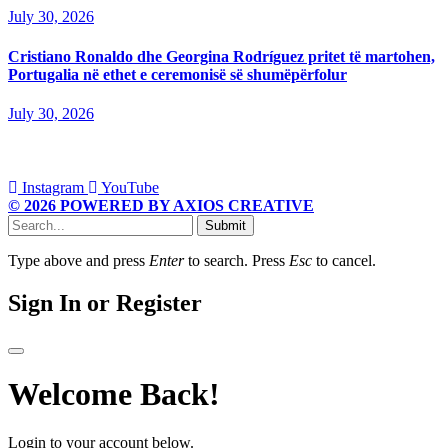
July 30, 2026
Cristiano Ronaldo dhe Georgina Rodríguez pritet të martohen,
Portugalia në ethet e ceremonisë së shumëpërfolur
July 30, 2026
Instagram
YouTube
© 2026 POWERED BY AXIOS CREATIVE
Submit
Type above and press
Enter
to search. Press
Esc
to cancel.
Sign In or Register
Welcome Back!
Login to your account below.