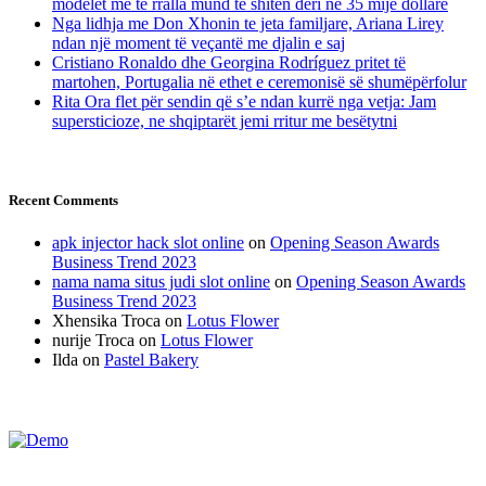
modelet më të rralla mund të shiten deri në 35 mijë dollarë
Nga lidhja me Don Xhonin te jeta familjare, Ariana Lirey
ndan një moment të veçantë me djalin e saj
Cristiano Ronaldo dhe Georgina Rodríguez pritet të
martohen, Portugalia në ethet e ceremonisë së shumëpërfolur
Rita Ora flet për sendin që s’e ndan kurrë nga vetja: Jam
supersticioze, ne shqiptarët jemi rritur me besëtytni
Recent Comments
apk injector hack slot online
on
Opening Season Awards
Business Trend 2023
nama nama situs judi slot online
on
Opening Season Awards
Business Trend 2023
Xhensika Troca
on
Lotus Flower
nurije Troca
on
Lotus Flower
Ilda
on
Pastel Bakery