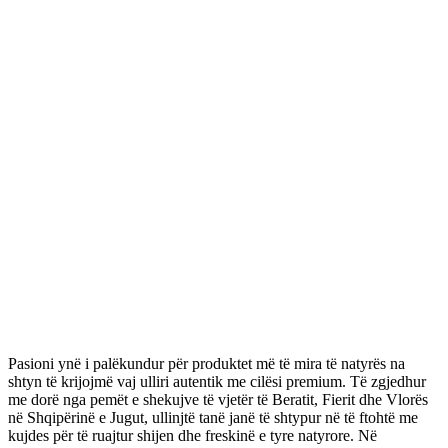
Pasioni ynë i palëkundur për produktet më të mira të natyrës na
shtyn të krijojmë vaj ulliri autentik me cilësi premium. Të zgjedhur
me dorë nga pemët e shekujve të vjetër të Beratit, Fierit dhe Vlorës
në Shqipërinë e Jugut, ullinjtë tanë janë të shtypur në të ftohtë me
kujdes për të ruajtur shijen dhe freskinë e tyre natyrore. Në