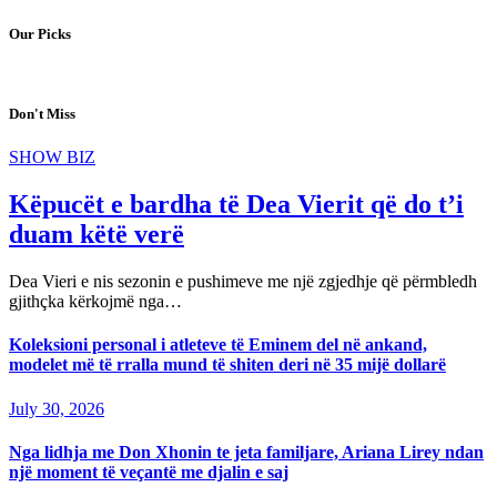
Our Picks
Don't Miss
SHOW BIZ
Këpucët e bardha të Dea Vierit që do t’i
duam këtë verë
Dea Vieri e nis sezonin e pushimeve me një zgjedhje që përmbledh
gjithçka kërkojmë nga…
Koleksioni personal i atleteve të Eminem del në ankand,
modelet më të rralla mund të shiten deri në 35 mijë dollarë
July 30, 2026
Nga lidhja me Don Xhonin te jeta familjare, Ariana Lirey ndan
një moment të veçantë me djalin e saj