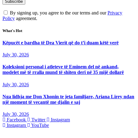
By signing up, you agree to the our terms and our
Privacy
Policy
agreement.
What's Hot
Këpucët e bardha të Dea Vierit që do t’i duam këtë verë
July 30, 2026
Koleksioni personal i atleteve të Eminem del në ankand,
modelet më të rralla mund të shiten deri në 35 mijë dollarë
July 30, 2026
Nga lidhja me Don Xhonin te jeta familjare, Ariana Lirey ndan
një moment të veçantë me djalin e saj
July 30, 2026
Facebook
Twitter
Instagram
Instagram
YouTube