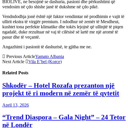
BIOLIVE, ne besojmë se dashuria, pasioni dhe përkushtimi që
vendosim në çdo shishe janë të dukshme në çdo pikë.
Vendndodhja jonë është një faktor vendimtar në prodhimin e vajit të
ullirit ekstra të virgjër premium. I ndodhur në zemër të Mesdheut,
kushtet tona perfekte klimatike dhe tokës lejojnë që ullinjtë të piqen
ngadalë, duke rezultuar në vaj të cilësisë së lartë me një aromë të
pasur dhe të veçantë.
Angazhimi i pasionit të dashurisë, te gjitha me ne.
Previous Article
Yamato Albania
Next Article
Vila E’bel (Korce)
Related
Posts
Shkodër – Hotel Rozafa prezanton një
projekt të ri modern në zemër të qytetit
April 13, 2026
“Trend Diaspora – Gala Night” – 24 Tetor
në Londër