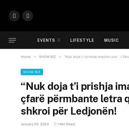
Instagram
YouTube
EVENTS
LIFESTYLE
MUSIC
»
»
Home
SHOW BIZ
“Nuk doja t’i prishja imazhin por..”/ 
SHOW BIZ
“Nuk doja t’i prishja im
çfarë përmbante letra 
shkroi për Ledjonën!
January 29, 2024
1 Min Read