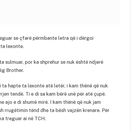
reguar se çfarë përmbante letra që i dërgoi
ta lexonte.
 ta sulmuar, por ka shprehur se nuk është ndjerë
Big Brother.
ta hapte ta lexonte atë letër, i kam thënë që nuk
rjen tendë. Ti e di sa kam bërë unë për atë çupë.
e ajo e di shumë mirë. I kam thënë që nuk jam
sh rrugëtimin tënd dhe ta bësh vajzën krenare. Për
 ka treguar ai në TCH.