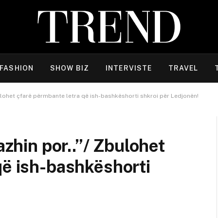
FASHION
SHOW BIZ
INTERVISTE
TRAVEL
Zbulohet çfarë përmbante letra që ish-bashkëshorti shkroi për Ledjonën!
azhin por..”/ Zbulohet
që ish-bashkëshorti