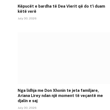
Këpucët e bardha të Dea Vierit që do t’i duam
këtë verë
July 30, 2026
Nga lidhja me Don Xhonin te jeta familjare,
Ariana Lirey ndan një moment të veçantë me
djalin e saj
July 30, 2026