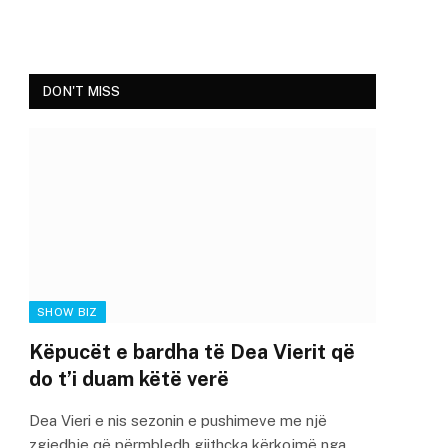
DON'T MISS
SHOW BIZ
Këpucët e bardha të Dea Vierit që
do t’i duam këtë verë
Dea Vieri e nis sezonin e pushimeve me një
zgjedhje që përmbledh gjithçka kërkojmë nga…