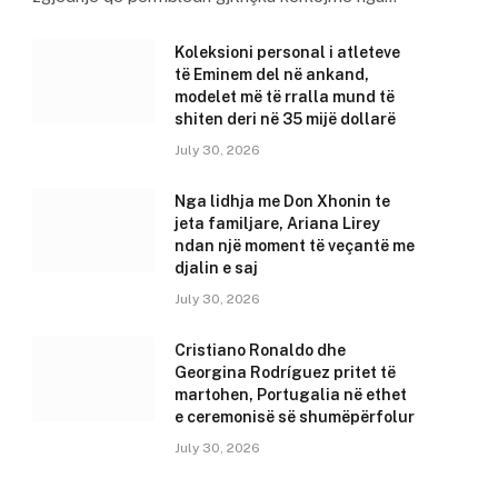
Koleksioni personal i atleteve
të Eminem del në ankand,
modelet më të rralla mund të
shiten deri në 35 mijë dollarë
July 30, 2026
Nga lidhja me Don Xhonin te
jeta familjare, Ariana Lirey
ndan një moment të veçantë me
djalin e saj
July 30, 2026
Cristiano Ronaldo dhe
Georgina Rodríguez pritet të
martohen, Portugalia në ethet
e ceremonisë së shumëpërfolur
July 30, 2026