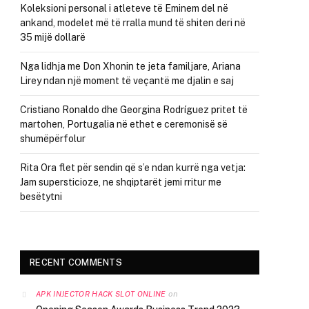
Koleksioni personal i atleteve të Eminem del në
ankand, modelet më të rralla mund të shiten deri në
35 mijë dollarë
Nga lidhja me Don Xhonin te jeta familjare, Ariana
Lirey ndan një moment të veçantë me djalin e saj
Cristiano Ronaldo dhe Georgina Rodríguez pritet të
martohen, Portugalia në ethet e ceremonisë së
shumëpërfolur
Rita Ora flet për sendin që s’e ndan kurrë nga vetja:
Jam supersticioze, ne shqiptarët jemi rritur me
besëtytni
RECENT COMMENTS
on
APK INJECTOR HACK SLOT ONLINE