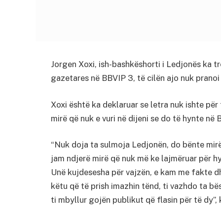
Jorgen Xoxi, ish-bashkëshorti i Ledjonës ka t
gazetares në BBVIP 3, të cilën ajo nuk pranoi 
Xoxi është ka deklaruar se letra nuk ishte për
mirë që nuk e vuri në dijeni se do të hynte në 
“Nuk doja ta sulmoja Ledjonën, do bënte mirë 
jam ndjerë mirë që nuk më ke lajmëruar për hy
Unë kujdesesha për vajzën, e kam me fakte dh
këtu që të prish imazhin tënd, ti vazhdo ta bë
ti mbyllur gojën publikut që flasin për të dy”,