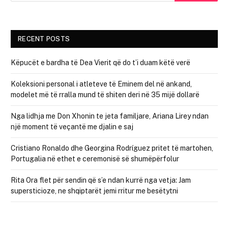
RECENT POSTS
Këpucët e bardha të Dea Vierit që do t’i duam këtë verë
Koleksioni personal i atleteve të Eminem del në ankand,
modelet më të rralla mund të shiten deri në 35 mijë dollarë
Nga lidhja me Don Xhonin te jeta familjare, Ariana Lirey ndan
një moment të veçantë me djalin e saj
Cristiano Ronaldo dhe Georgina Rodríguez pritet të martohen,
Portugalia në ethet e ceremonisë së shumëpërfolur
Rita Ora flet për sendin që s’e ndan kurrë nga vetja: Jam
supersticioze, ne shqiptarët jemi rritur me besëtytni