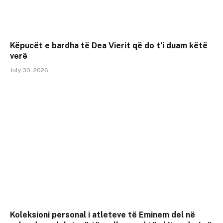
Këpucët e bardha të Dea Vierit që do t’i duam këtë
verë
July 30, 2026
Koleksioni personal i atleteve të Eminem del në