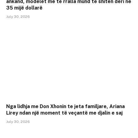
ankand, modelet më të rralla mund të shiten deri në
35 mijë dollarë
July 30, 2026
Nga lidhja me Don Xhonin te jeta familjare, Ariana
Lirey ndan një moment të veçantë me djalin e saj
July 30, 2026