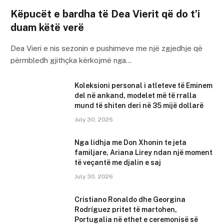
Këpucët e bardha të Dea Vierit që do t’i
duam këtë verë
Dea Vieri e nis sezonin e pushimeve me një zgjedhje që
përmbledh gjithçka kërkojmë nga…
Koleksioni personal i atleteve të Eminem
del në ankand, modelet më të rralla
mund të shiten deri në 35 mijë dollarë
July 30, 2026
Nga lidhja me Don Xhonin te jeta
familjare, Ariana Lirey ndan një moment
të veçantë me djalin e saj
July 30, 2026
Cristiano Ronaldo dhe Georgina
Rodríguez pritet të martohen,
Portugalia në ethet e ceremonisë së