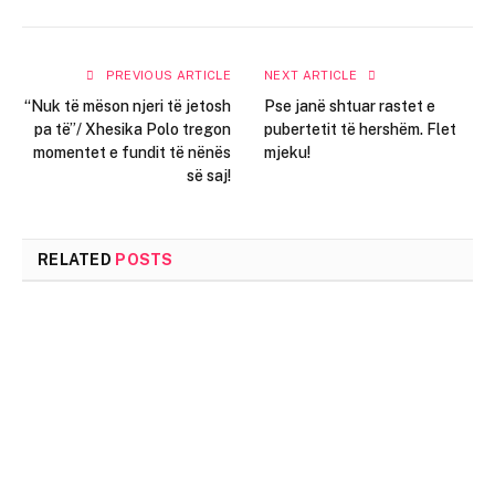
PREVIOUS ARTICLE
NEXT ARTICLE
“Nuk të mëson njeri të jetosh
Pse janë shtuar rastet e
pa të”/ Xhesika Polo tregon
pubertetit të hershëm. Flet
momentet e fundit të nënës
mjeku!
së saj!
RELATED
POSTS