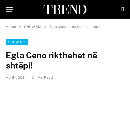
»
»
Home
SHOW BIZ
Egla Ceno rikthehet në shtëpi!
SHOW BIZ
Egla Ceno rikthehet në
shtëpi!
April 1, 2024
1 Min Read