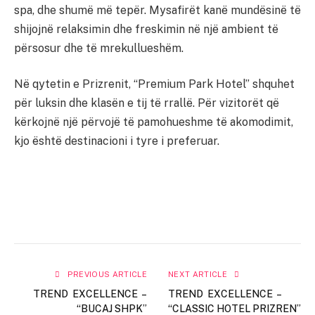
spa, dhe shumë më tepër. Mysafirët kanë mundësinë të
shijojnë relaksimin dhe freskimin në një ambient të
përsosur dhe të mrekullueshëm.
Në qytetin e Prizrenit, “Premium Park Hotel” shquhet
për luksin dhe klasën e tij të rrallë. Për vizitorët që
kërkojnë një përvojë të pamohueshme të akomodimit,
kjo është destinacioni i tyre i preferuar.
PREVIOUS ARTICLE
NEXT ARTICLE
TREND EXCELLENCE –
TREND EXCELLENCE –
“BUCAJ SHPK”
“CLASSIC HOTEL PRIZREN”