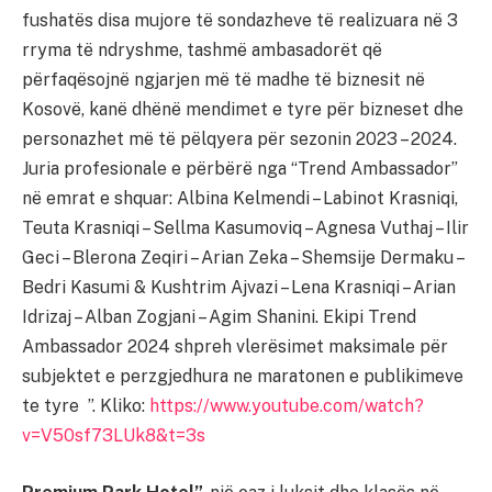
fushatës disa mujore të sondazheve të realizuara në 3
rryma të ndryshme, tashmë ambasadorët që
përfaqësojnë ngjarjen më të madhe të biznesit në
Kosovë, kanë dhënë mendimet e tyre për bizneset dhe
personazhet më të pëlqyera për sezonin 2023 – 2024.
Juria profesionale e përbërë nga “Trend Ambassador”
në emrat e shquar: Albina Kelmendi – Labinot Krasniqi,
Teuta Krasniqi – Sellma Kasumoviq – Agnesa Vuthaj – Ilir
Geci – Blerona Zeqiri – Arian Zeka – Shemsije Dermaku –
Bedri Kasumi & Kushtrim Ajvazi – Lena Krasniqi – Arian
Idrizaj – Alban Zogjani – Agim Shanini. Ekipi Trend
Ambassador 2024 shpreh vlerësimet maksimale për
subjektet e perzgjedhura ne maratonen e publikimeve
te tyre ”. Kliko:
https://www.youtube.com/watch?
v=V50sf73LUk8&t=3s