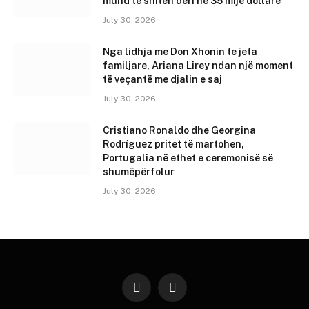
mund të shiten deri në 35 mijë dollarë
July 30, 2026
Nga lidhja me Don Xhonin te jeta
familjare, Ariana Lirey ndan një moment
të veçantë me djalin e saj
July 30, 2026
Cristiano Ronaldo dhe Georgina
Rodríguez pritet të martohen,
Portugalia në ethet e ceremonisë së
shumëpërfolur
July 30, 2026
Instagram
YouTube