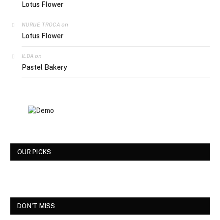
Lotus Flower
on
NURIJE TROCA
Lotus Flower
on
ILDA
Pastel Bakery
OUR PICKS
DON'T MISS