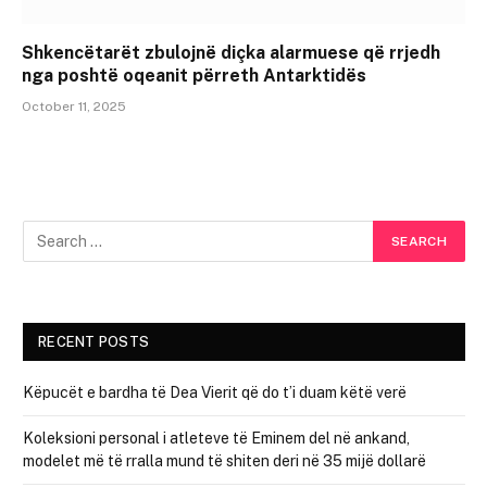
Shkencëtarët zbulojnë diçka alarmuese që rrjedh
nga poshtë oqeanit përreth Antarktidës
October 11, 2025
RECENT POSTS
Këpucët e bardha të Dea Vierit që do t’i duam këtë verë
Koleksioni personal i atleteve të Eminem del në ankand,
modelet më të rralla mund të shiten deri në 35 mijë dollarë