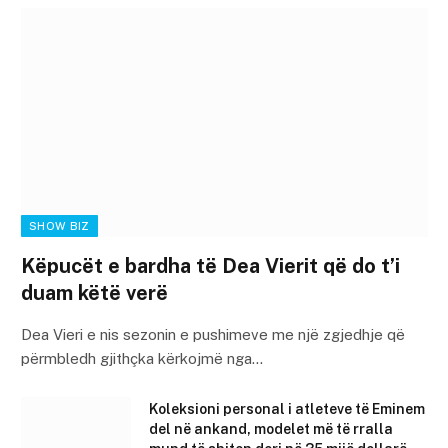
SHOW BIZ
Këpucët e bardha të Dea Vierit që do t’i
duam këtë verë
Dea Vieri e nis sezonin e pushimeve me një zgjedhje që
përmbledh gjithçka kërkojmë nga…
Koleksioni personal i atleteve të Eminem
del në ankand, modelet më të rralla