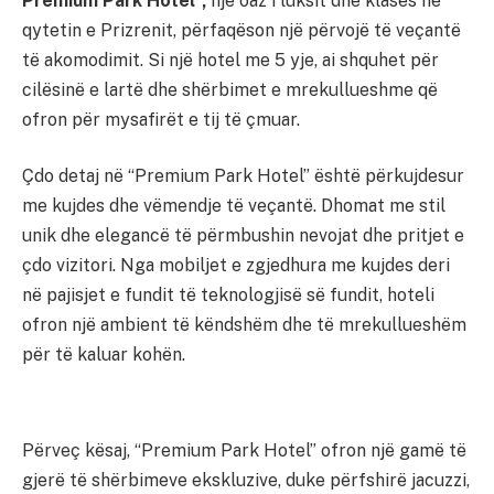
Premium Park Hotel”,
një oaz i luksit dhe klasës në
qytetin e Prizrenit, përfaqëson një përvojë të veçantë
të akomodimit. Si një hotel me 5 yje, ai shquhet për
cilësinë e lartë dhe shërbimet e mrekullueshme që
ofron për mysafirët e tij të çmuar.
Çdo detaj në “Premium Park Hotel” është përkujdesur
me kujdes dhe vëmendje të veçantë. Dhomat me stil
unik dhe elegancë të përmbushin nevojat dhe pritjet e
çdo vizitori. Nga mobiljet e zgjedhura me kujdes deri
në pajisjet e fundit të teknologjisë së fundit, hoteli
ofron një ambient të këndshëm dhe të mrekullueshëm
për të kaluar kohën.
Përveç kësaj, “Premium Park Hotel” ofron një gamë të
gjerë të shërbimeve ekskluzive, duke përfshirë jacuzzi,