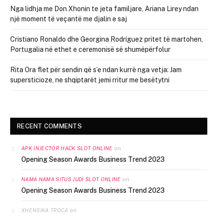
Nga lidhja me Don Xhonin te jeta familjare, Ariana Lirey ndan
një moment të veçantë me djalin e saj
Cristiano Ronaldo dhe Georgina Rodríguez pritet të martohen,
Portugalia në ethet e ceremonisë së shumëpërfolur
Rita Ora flet për sendin që s’e ndan kurrë nga vetja: Jam
supersticioze, ne shqiptarët jemi rritur me besëtytni
RECENT COMMENTS
on
APK INJECTOR HACK SLOT ONLINE
Opening Season Awards Business Trend 2023
on
NAMA NAMA SITUS JUDI SLOT ONLINE
Opening Season Awards Business Trend 2023
on
XHENSIKA TROCA