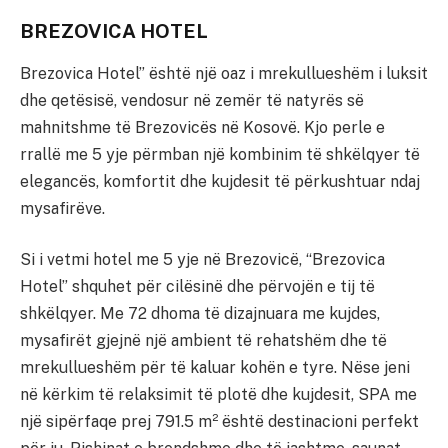
BREZOVICA HOTEL
Brezovica Hotel” është një oaz i mrekullueshëm i luksit
dhe qetësisë, vendosur në zemër të natyrës së
mahnitshme të Brezovicës në Kosovë. Kjo perle e
rrallë me 5 yje përmban një kombinim të shkëlqyer të
elegancës, komfortit dhe kujdesit të përkushtuar ndaj
mysafirëve.
Si i vetmi hotel me 5 yje në Brezovicë, “Brezovica
Hotel” shquhet për cilësinë dhe përvojën e tij të
shkëlqyer. Me 72 dhoma të dizajnuara me kujdes,
mysafirët gjejnë një ambient të rehatshëm dhe të
mrekullueshëm për të kaluar kohën e tyre. Nëse jeni
në kërkim të relaksimit të plotë dhe kujdesit, SPA me
një sipërfaqe prej 791.5 m² është destinacioni perfekt