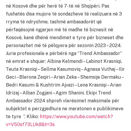
në Kosovë dhe për herë të 7-të në Shqipëri. Pas
fushatës disa mujore të sondazheve të realizuara në 3
rryma të ndryshme, tashmë ambasadorët që
përfaqësojnë ngjarjen më të madhe të biznesit në
Kosovë, kanë dhënë mendimet e tyre për bizneset dhe
personazhet më të pëlqyera për sezonin 2023 – 2024.
Juria profesionale e përbërë nga “Trend Ambassador”
në emrat e shquar: Albina Kelmendi – Labinot Krasniqi,
Teuta Krasniqi – Sellma Kasumoviq – Agnesa Vuthaj – Ilir
Geci – Blerona Zeqiri – Arian Zeka – Shemsije Dermaku –
Bedri Kasumi & Kushtrim Ajvazi – Lena Krasniqi – Arian
Idrizaj – Alban Zogjani – Agim Shanini. Ekipi Trend
Ambassador 2024 shpreh vlerësimet maksimale për
subjektet e perzgjedhura ne maratonen e publikimeve
te tyre ”. Kliko:
https://www.youtube.com/watch?
v=V50sf73LUk8&t=3s