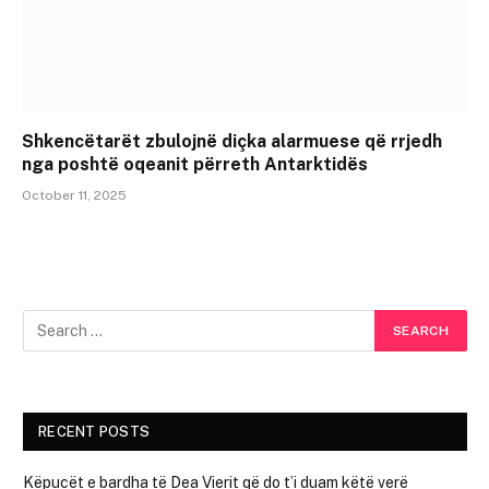
Shkencëtarët zbulojnë diçka alarmuese që rrjedh
nga poshtë oqeanit përreth Antarktidës
October 11, 2025
RECENT POSTS
Këpucët e bardha të Dea Vierit që do t’i duam këtë verë