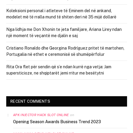
Koleksioni personal i atleteve të Eminem del në ankand,
modelet më të rralla mund të shiten deri në 35 mijë dollarë
Nga lidhja me Don Xhonin te jeta familjare, Ariana Lirey ndan
një moment të veçantë me djalin e saj
Cristiano Ronaldo dhe Georgina Rodríguez pritet të martohen,
Portugalia në ethet e ceremonisë së shumëpërfolur
Rita Ora flet për sendin që s’e ndan kurrë nga vetja: Jam
supersticioze, ne shqiptarët jemi rritur me besëtytni
RECENT COMMENTS
on
APK INJECTOR HACK SLOT ONLINE
Opening Season Awards Business Trend 2023