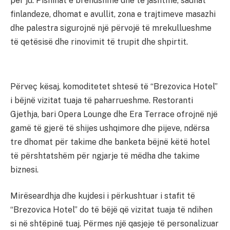
për ju. Pishinat e brendshme dhe të jashtme, saunat
finlandeze, dhomat e avullit, zona e trajtimeve masazhi
dhe palestra sigurojnë një përvojë të mrekullueshme
të qetësisë dhe rinovimit të trupit dhe shpirtit.
Përveç kësaj, komoditetet shtesë të “Brezovica Hotel”
i bëjnë vizitat tuaja të paharrueshme. Restoranti
Gjethja, bari Opera Lounge dhe Era Terrace ofrojnë një
gamë të gjerë të shijes ushqimore dhe pijeve, ndërsa
tre dhomat për takime dhe banketa bëjnë këtë hotel
të përshtatshëm për ngjarje të mëdha dhe takime
biznesi.
Mirëseardhja dhe kujdesi i përkushtuar i stafit të
“Brezovica Hotel” do të bëjë që vizitat tuaja të ndihen
si në shtëpinë tuaj. Përmes një qasjeje të personalizuar