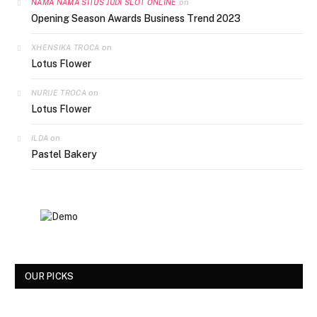
on
NAMA NAMA SITUS JUDI SLOT ONLINE
Opening Season Awards Business Trend 2023
on
XHENSIKA TROCA
Lotus Flower
on
NURIJE TROCA
Lotus Flower
on
ILDA
Pastel Bakery
OUR PICKS