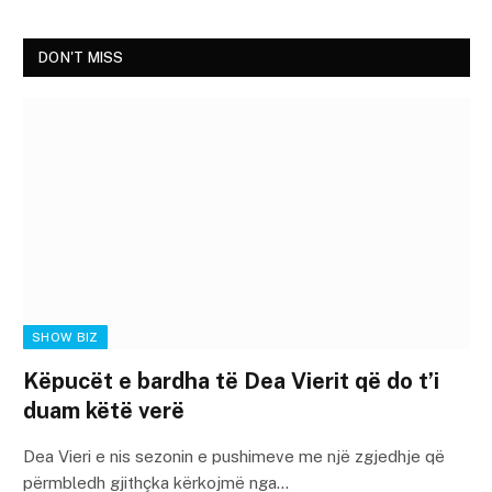
DON'T MISS
SHOW BIZ
Këpucët e bardha të Dea Vierit që do t’i
duam këtë verë
Dea Vieri e nis sezonin e pushimeve me një zgjedhje që
përmbledh gjithçka kërkojmë nga…