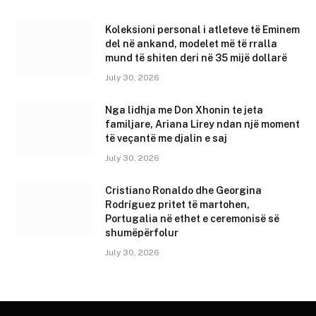
Koleksioni personal i atleteve të Eminem
del në ankand, modelet më të rralla
mund të shiten deri në 35 mijë dollarë
July 30, 2026
Nga lidhja me Don Xhonin te jeta
familjare, Ariana Lirey ndan një moment
të veçantë me djalin e saj
July 30, 2026
Cristiano Ronaldo dhe Georgina
Rodríguez pritet të martohen,
Portugalia në ethet e ceremonisë së
shumëpërfolur
July 30, 2026