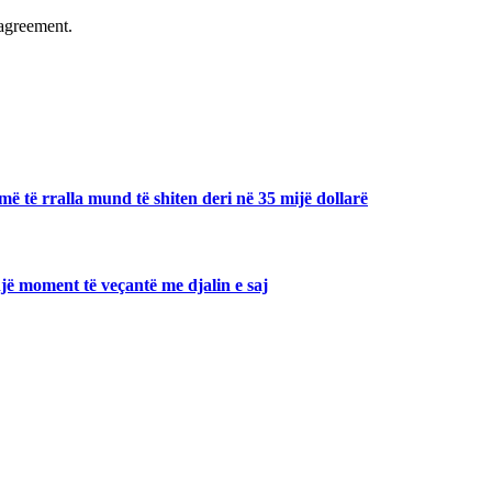
agreement.
ë të rralla mund të shiten deri në 35 mijë dollarë
jë moment të veçantë me djalin e saj