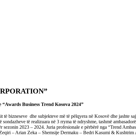
ORPORATION”
“Awards Business Trend Kosova 2024”
mit të bizneseve dhe subjekteve më të pëlqyera në Kosovë dhe jashte sa
 të sondazheve të realizuara në 3 rryma të ndryshme, tashmë ambasadorë
ër sezonin 2023 – 2024. Juria profesionale e përbërë nga “Trend Amba
 Zeqiri – Arian Zeka – Shemsije Dermaku – Bedri Kasumi & Kushtrim A