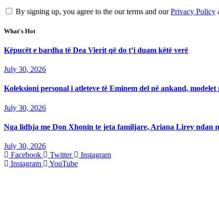
By signing up, you agree to the our terms and our
Privacy Policy
What's Hot
Këpucët e bardha të Dea Vierit që do t’i duam këtë verë
July 30, 2026
Koleksioni personal i atleteve të Eminem del në ankand, modelet m
July 30, 2026
Nga lidhja me Don Xhonin te jeta familjare, Ariana Lirey ndan n
July 30, 2026
Facebook
Twitter
Instagram
Instagram
YouTube