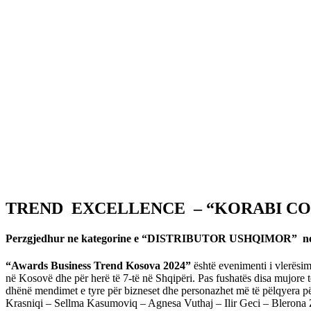
TREND EXCELLENCE – “KORABI C
Perzgjedhur ne kategorine e “DISTRIBUTOR USHQIMOR” ne 
“Awards Business Trend Kosova 2024”
është evenimenti i vlerësi
në Kosovë dhe për herë të 7-të në Shqipëri. Pas fushatës disa mujore
dhënë mendimet e tyre për bizneset dhe personazhet më të pëlqyera p
Krasniqi – Sellma Kasumoviq – Agnesa Vuthaj – Ilir Geci – Blerona