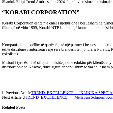
Shanini. Ekipi Trend Ambassador 2024 shpreh vlerësimet maksimale p
“KORABI CORPORATION”
Korabi Corporation është një emër i njohur dhe i besueshëm në fushën e
fillon që në vitin 1955, Korabi NTP ka bërë një kontribut të rëndësis
Kompania ka një qëllim të qartë: të jetë një partner i besueshëm për k
është distribues i autorizuar i një sërë brendesh të njohura si Puratos
çokollatës.
Misioni i tyre është të ofrojnë mbështetje dhe edukim për klientët e tyr
distribucionit në Kosovë, duke siguruar përkushtim të vazhdueshëm për t
Previous Article
TREND EXCELLENCE – “KLINIKA SPECIA
Next Article
TREND EXCELLENCE – “MegaSun Solarium Kos
Related
Posts