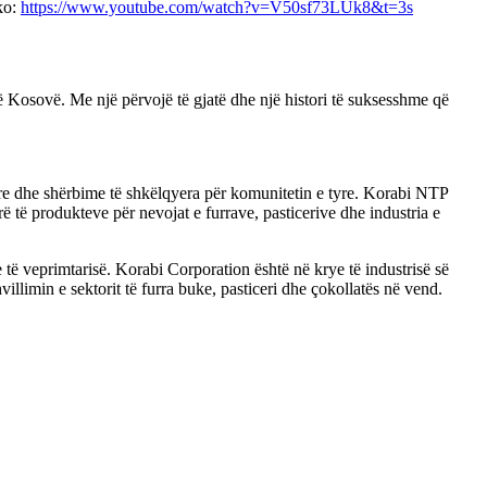
ko:
https://www.youtube.com/watch?v=V50sf73LUk8&t=3s
ë Kosovë. Me një përvojë të gjatë dhe një histori të suksesshme që
sore dhe shërbime të shkëlqyera për komunitetin e tyre. Korabi NTP
ë të produkteve për nevojat e furrave, pasticerive dhe industria e
e të veprimtarisë. Korabi Corporation është në krye të industrisë së
llimin e sektorit të furra buke, pasticeri dhe çokollatës në vend.