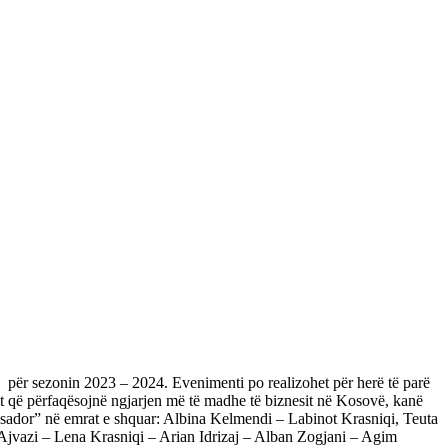
j për sezonin 2023 – 2024. Evenimenti po realizohet për herë të parë
t që përfaqësojnë ngjarjen më të madhe të biznesit në Kosovë, kanë
ssador” në emrat e shquar: Albina Kelmendi – Labinot Krasniqi, Teuta
jvazi – Lena Krasniqi – Arian Idrizaj – Alban Zogjani – Agim