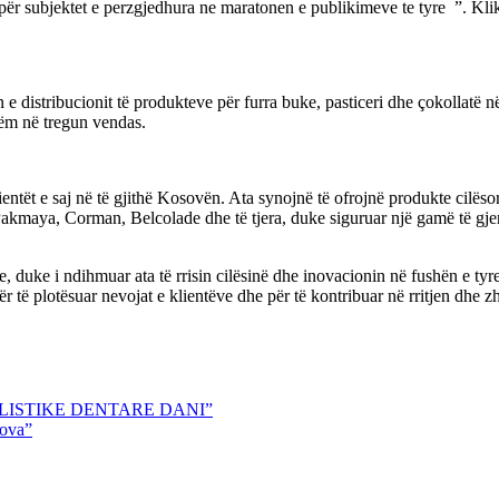
ër subjektet e perzgjedhura ne maratonen e publikimeve te tyre ”. Kli
 distribucionit të produkteve për furra buke, pasticeri dhe çokollatë n
hëm në tregun vendas.
lientët e saj në të gjithë Kosovën. Ata synojnë të ofrojnë produkte cilë
, Pakmaya, Corman, Belcolade dhe të tjera, duke siguruar një gamë të gjer
e, duke i ndihmuar ata të rrisin cilësinë dhe inovacionin në fushën e tyr
ë plotësuar nevojat e klientëve dhe për të kontribuar në rritjen dhe zhvi
LISTIKE DENTARE DANI”
ova”