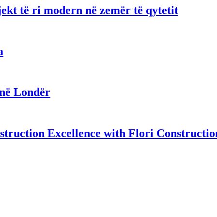
ekt të ri modern në zemër të qytetit
a
 në Londër
truction Excellence with Flori Constructio