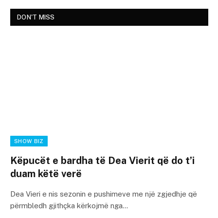
DON'T MISS
SHOW BIZ
Këpucët e bardha të Dea Vierit që do t’i
duam këtë verë
Dea Vieri e nis sezonin e pushimeve me një zgjedhje që
përmbledh gjithçka kërkojmë nga…