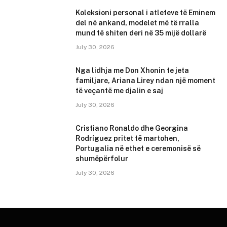
Koleksioni personal i atleteve të Eminem
del në ankand, modelet më të rralla
mund të shiten deri në 35 mijë dollarë
July 30, 2026
Nga lidhja me Don Xhonin te jeta
familjare, Ariana Lirey ndan një moment
të veçantë me djalin e saj
July 30, 2026
Cristiano Ronaldo dhe Georgina
Rodríguez pritet të martohen,
Portugalia në ethet e ceremonisë së
shumëpërfolur
July 30, 2026