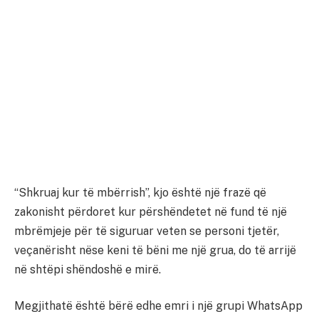
“Shkruaj kur të mbërrish”, kjo është një frazë që
zakonisht përdoret kur përshëndetet në fund të një
mbrëmjeje për të siguruar veten se personi tjetër,
veçanërisht nëse keni të bëni me një grua, do të arrijë
në shtëpi shëndoshë e mirë.
Megjithatë është bërë edhe emri i një grupi WhatsApp