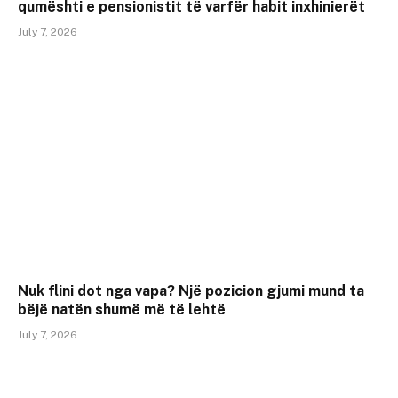
qumështi e pensionistit të varfër habit inxhinierët
July 7, 2026
Nuk flini dot nga vapa? Një pozicion gjumi mund ta
bëjë natën shumë më të lehtë
July 7, 2026