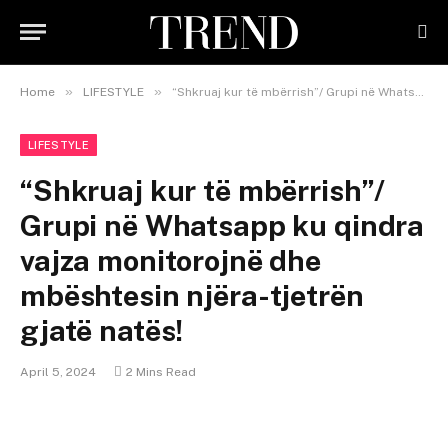
»
»
Home
LIFESTYLE
“Shkruaj kur të mbërrish”/ Grupi në Whatsapp ku qindra vajza monitorojnë dhe mbështesin njëra-tjetrën gjatë natës!
LIFESTYLE
“Shkruaj kur të mbërrish”/
Grupi në Whatsapp ku qindra
vajza monitorojnë dhe
mbështesin njëra-tjetrën
gjatë natës!
April 5, 2024
2 Mins Read