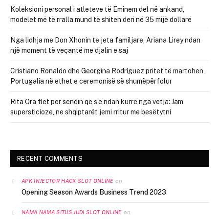
Koleksioni personal i atleteve të Eminem del në ankand,
modelet më të rralla mund të shiten deri në 35 mijë dollarë
Nga lidhja me Don Xhonin te jeta familjare, Ariana Lirey ndan
një moment të veçantë me djalin e saj
Cristiano Ronaldo dhe Georgina Rodríguez pritet të martohen,
Portugalia në ethet e ceremonisë së shumëpërfolur
Rita Ora flet për sendin që s’e ndan kurrë nga vetja: Jam
supersticioze, ne shqiptarët jemi rritur me besëtytni
RECENT COMMENTS
on
APK INJECTOR HACK SLOT ONLINE
Opening Season Awards Business Trend 2023
on
NAMA NAMA SITUS JUDI SLOT ONLINE