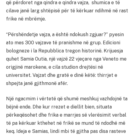
që përdoret nga qindra e qindra vajza, shumica e të
cilave janë larg shtëpisë për të kërkuar ndihmë në rast
frike në mbrëmje.
“Përshëndetje vajza, a është ndokush zgjuar?” pyesin
ato mes 300 vajzave të pranishme në grup. Edicioni
bologneze i la Repubblica tregon historinë. Krijuesja
quhet Samia Outia, një vajzë 22 vjeçare nga Veneto me
origjinë marokene, e cila studion drejtësi në
universitet. Vajzat dhe gratë e dinë këtë: thirrjet e
shpejta janë gjithmonë afër.
Një ngacmim i vërtetë që shumë meshkuj vazhdojnë ta
bëjnë ende. Dhe kur rrezet e diellit bien, situata
përkeqësohet dhe frika e marrjes së vlerësimit verbal
të pa kërkuar kthehet në frikë se mund të ndodhë më
keq. Ideja e Samias, lindi mbi të gjitha pas disa rasteve