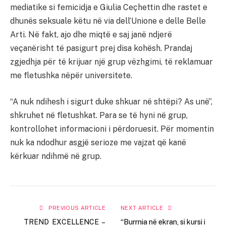
mediatike si femicidja e Giulia Ceçhettin dhe rastet e
dhunës seksuale këtu në via dell’Unione e delle Belle
Arti. Në fakt, ajo dhe miqtë e saj janë ndjerë
veçanërisht të pasigurt prej disa kohësh. Prandaj
zgjedhja për të krijuar një grup vëzhgimi, të reklamuar
me fletushka nëpër universitete.
“A nuk ndihesh i sigurt duke shkuar në shtëpi? As unë”,
shkruhet në fletushkat. Para se të hyni në grup,
kontrollohet informacioni i përdoruesit. Për momentin
nuk ka ndodhur asgjë serioze me vajzat që kanë
kërkuar ndihmë në grup.
PREVIOUS ARTICLE
NEXT ARTICLE
TREND EXCELLENCE –
“Burrnia në ekran, si kursi i