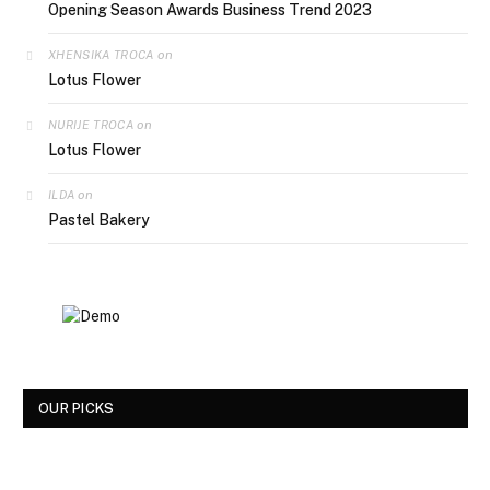
Opening Season Awards Business Trend 2023
on
XHENSIKA TROCA
Lotus Flower
on
NURIJE TROCA
Lotus Flower
on
ILDA
Pastel Bakery
OUR PICKS