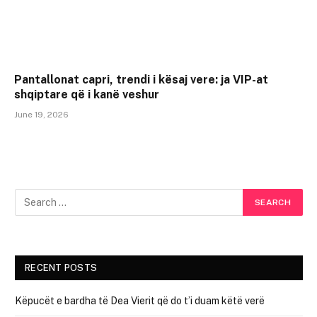
Pantallonat capri, trendi i kësaj vere: ja VIP-at
shqiptare që i kanë veshur
June 19, 2026
RECENT POSTS
Këpucët e bardha të Dea Vierit që do t’i duam këtë verë