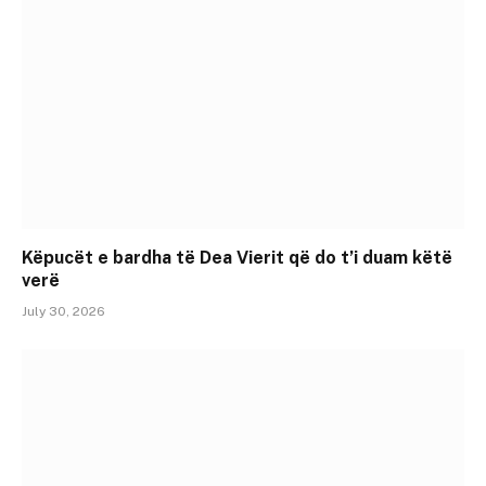
Këpucët e bardha të Dea Vierit që do t’i duam këtë
verë
July 30, 2026