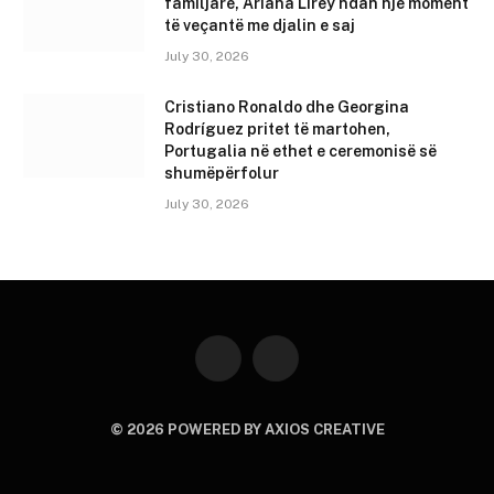
familjare, Ariana Lirey ndan një moment
të veçantë me djalin e saj
July 30, 2026
Cristiano Ronaldo dhe Georgina
Rodríguez pritet të martohen,
Portugalia në ethet e ceremonisë së
shumëpërfolur
July 30, 2026
Instagram
YouTube
© 2026 POWERED BY AXIOS CREATIVE