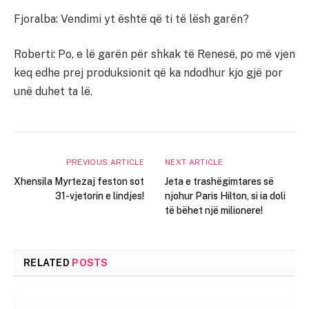
Fjoralba: Vendimi yt është që ti të lësh garën?
Roberti: Po, e lë garën për shkak të Renesë, po më vjen
keq edhe prej produksionit që ka ndodhur kjo gjë por
unë duhet ta lë.
PREVIOUS ARTICLE
NEXT ARTICLE
Xhensila Myrtezaj feston sot
Jeta e trashëgimtares së
31-vjetorin e lindjes!
njohur Paris Hilton, si ia doli
të bëhet një milionere!
RELATED
POSTS