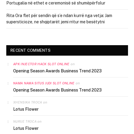
Portugalia në ethet e ceremonisë së shumëpërfolur
Rita Ora flet për sendin që s’e ndan kurrë nga vetja: Jam
supersticioze, ne shqiptarët jemi rritur me besëtytni
RECENT COMMENTS
on
APK INJECTOR HACK SLOT ONLINE
Opening Season Awards Business Trend 2023
on
NAMA NAMA SITUS JUDI SLOT ONLINE
Opening Season Awards Business Trend 2023
on
XHENSIKA TROCA
Lotus Flower
on
NURIJE TROCA
Lotus Flower