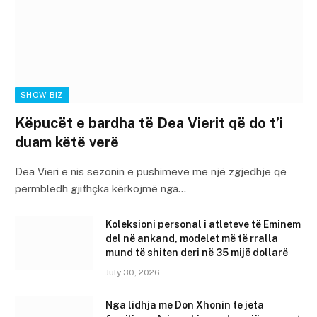
SHOW BIZ
Këpucët e bardha të Dea Vierit që do t’i
duam këtë verë
Dea Vieri e nis sezonin e pushimeve me një zgjedhje që
përmbledh gjithçka kërkojmë nga…
Koleksioni personal i atleteve të Eminem
del në ankand, modelet më të rralla
mund të shiten deri në 35 mijë dollarë
July 30, 2026
Nga lidhja me Don Xhonin te jeta