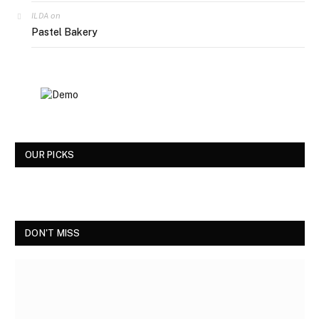
on
ILDA
Pastel Bakery
OUR PICKS
DON'T MISS