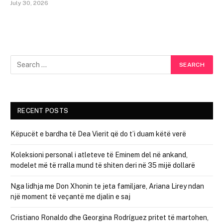
July 30, 2026
RECENT POSTS
Këpucët e bardha të Dea Vierit që do t’i duam këtë verë
Koleksioni personal i atleteve të Eminem del në ankand,
modelet më të rralla mund të shiten deri në 35 mijë dollarë
Nga lidhja me Don Xhonin te jeta familjare, Ariana Lirey ndan
një moment të veçantë me djalin e saj
Cristiano Ronaldo dhe Georgina Rodríguez pritet të martohen,