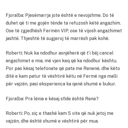
Fjoralba: Pjesëmarrja jote është e nevojshme. Do të
duhet që ti me gojën tënde ta refuzosh këtë angazhim.
Ose të zgjedhësh Fermën VIP, ose të vijosh angazhimet
jashtë. Thjeshtë të sugjeroj të marrësh pak kohë.
Roberti: Nuk ka ndodhur asnjëherë që t’i bëj cancel
angazhimet e mia, më vjen keq që ka ndodhur kështu.
Por pas kësaj telefonate që pata me Renenë, dhe këto
ditë e kam patur të vështirë këtu në Fermë nga malli
për vajzën, pasi eksperienca ka qenë shumë e bukur.
Fjoralba: Pra lënia e kësaj sfide është Rene?
Roberti: Po, siç e thashë kam 5 vite që nuk jetoj me
vajzën, dhe është shumë e vështirë për mua.