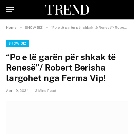
»
»
Home
SHOW BIZ
“Po e lë garën për shkak të Renesë”/ Robert Berisha largohet nga Ferma Vip!
SHOW BIZ
“Po e lë garën për shkak të
Renesë”/ Robert Berisha
largohet nga Ferma Vip!
April 9, 2024
2 Mins Read