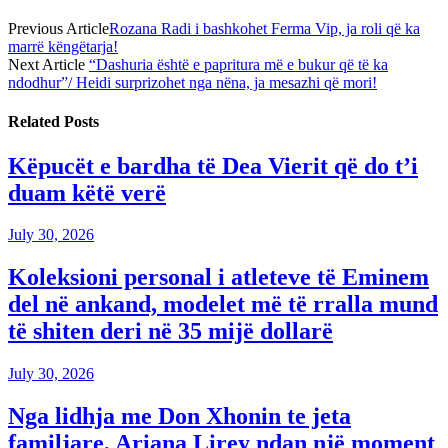
Previous Article
Rozana Radi i bashkohet Ferma Vip, ja roli që ka
marrë këngëtarja!
Next Article
“Dashuria është e papritura më e bukur që të ka
ndodhur”/ Heidi surprizohet nga nëna, ja mesazhi që mori!
Related
Posts
Këpucët e bardha të Dea Vierit që do t’i
duam këtë verë
July 30, 2026
Koleksioni personal i atleteve të Eminem
del në ankand, modelet më të rralla mund
të shiten deri në 35 mijë dollarë
July 30, 2026
Nga lidhja me Don Xhonin te jeta
familjare, Ariana Lirey ndan një moment