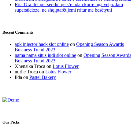
Rita Ora flet për sendin që s’e ndan kurrë nga vetja: Jam
supersticioze, ne shqiptarët jemi rritur me besëtytni
Recent Comments
apk injector hack slot online
on
Opening Season Awards
Business Trend 2023
nama nama situs judi slot online
on
Opening Season Awards
Business Trend 2023
Xhensika Troca
on
Lotus Flower
nurije Troca
on
Lotus Flower
Ilda
on
Pastel Bakery
Our Picks