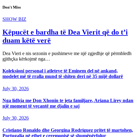
Don't Miss
SHOW BIZ
Këpucët e bardha të Dea Vierit që do t’i
duam këtë verë
Dea Vieri e nis sezonin e pushimeve me një zgjedhje që përmbledh
gjithçka kërkojmë nga…
Koleksioni personal i atleteve të Eminem del në ankand,
modelet më të rralla mund të shiten deri në 35 mijë dollarë
July 30, 2026
Nga lidhja me Don Xhonin te jeta familjare, Ariana Lirey ndan
një moment të veçantë me djalin e saj
July 30, 2026
Cristiano Ronaldo dhe Georgina Rodríguez pritet të martohen,
Portugalia në ethet e ceremonisë së shumëpërfolur