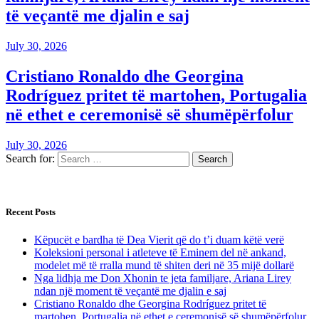
të veçantë me djalin e saj
July 30, 2026
Cristiano Ronaldo dhe Georgina
Rodríguez pritet të martohen, Portugalia
në ethet e ceremonisë së shumëpërfolur
July 30, 2026
Search for:
Recent Posts
Këpucët e bardha të Dea Vierit që do t’i duam këtë verë
Koleksioni personal i atleteve të Eminem del në ankand,
modelet më të rralla mund të shiten deri në 35 mijë dollarë
Nga lidhja me Don Xhonin te jeta familjare, Ariana Lirey
ndan një moment të veçantë me djalin e saj
Cristiano Ronaldo dhe Georgina Rodríguez pritet të
martohen, Portugalia në ethet e ceremonisë së shumëpërfolur