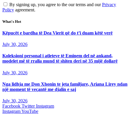
By signing up, you agree to the our terms and our
Privacy
Policy
agreement.
What's Hot
Këpucët e bardha të Dea Vierit që do t’i duam këtë verë
July 30, 2026
Koleksioni personal i atleteve të Eminem del në ankand,
modelet më të rralla mund të shiten deri në 35 mijë dollarë
July 30, 2026
Nga lidhja me Don Xhonin te jeta familjare, Ariana Lirey ndan
një moment të veçantë me djalin e saj
July 30, 2026
Facebook
Twitter
Instagram
Instagram
YouTube