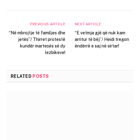
PREVIOUS ARTICLE
NEXT ARTICLE
“Në mbrojtje të familjes dhe
“E vetmja gjë që nuk kam
jetës”/ Thirret protestë
arritur të bëj”/ Heidi tregon
kundër martesës së dy
ëndërrë e saj në sirtar!
lezbikeve!
RELATED
POSTS