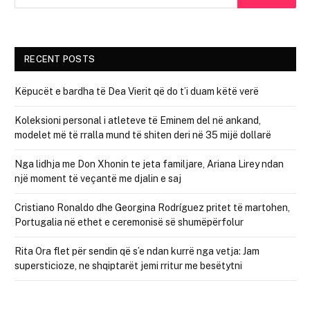
RECENT POSTS
Këpucët e bardha të Dea Vierit që do t’i duam këtë verë
Koleksioni personal i atleteve të Eminem del në ankand,
modelet më të rralla mund të shiten deri në 35 mijë dollarë
Nga lidhja me Don Xhonin te jeta familjare, Ariana Lirey ndan
një moment të veçantë me djalin e saj
Cristiano Ronaldo dhe Georgina Rodríguez pritet të martohen,
Portugalia në ethet e ceremonisë së shumëpërfolur
Rita Ora flet për sendin që s’e ndan kurrë nga vetja: Jam
supersticioze, ne shqiptarët jemi rritur me besëtytni