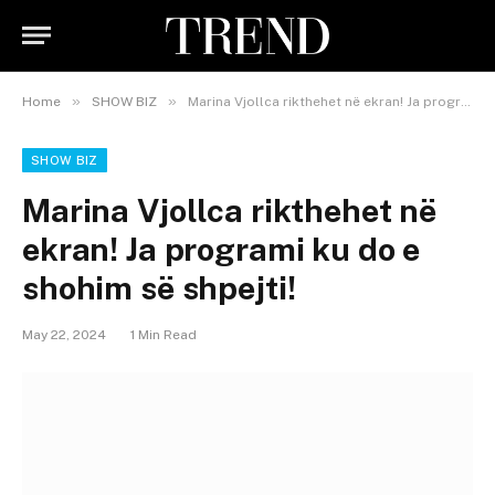
»
»
Home
SHOW BIZ
Marina Vjollca rikthehet në ekran! Ja programi ku do e shohim së shpejti!
SHOW BIZ
Marina Vjollca rikthehet në
ekran! Ja programi ku do e
shohim së shpejti!
May 22, 2024
1 Min Read