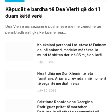
Këpucët e bardha të Dea Vierit që do t’i
duam këtë verë
Dea Vieri e nis sezonin e pushimeve me një zgjedhje që
përmbledh gjithçka kërkojmë nga…
Koleksioni personal i atleteve të Eminem
del në ankand, modelet më të rralla
mund të shiten deri në 35 mijë dollarë
July 30, 2026
Nga lidhja me Don Xhonin te jeta
familjare, Ariana Lirey ndan një moment
të veçantë me djalin e saj
July 30, 2026
Cristiano Ronaldo dhe Georgina
Rodríguez pritet të martohen,