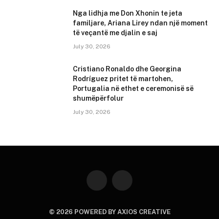
Nga lidhja me Don Xhonin te jeta
familjare, Ariana Lirey ndan një moment
të veçantë me djalin e saj
July 30, 2026
Cristiano Ronaldo dhe Georgina
Rodríguez pritet të martohen,
Portugalia në ethet e ceremonisë së
shumëpërfolur
July 30, 2026
Instagram
YouTube
© 2026 POWERED BY AXIOS CREATIVE