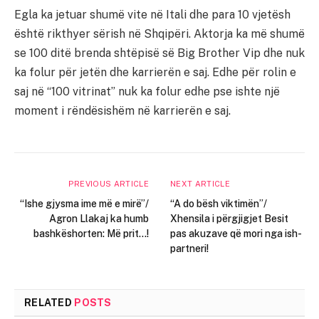
Egla ka jetuar shumë vite në Itali dhe para 10 vjetësh
është rikthyer sërish në Shqipëri. Aktorja ka më shumë
se 100 ditë brenda shtëpisë së Big Brother Vip dhe nuk
ka folur për jetën dhe karrierën e saj. Edhe për rolin e
saj në “100 vitrinat” nuk ka folur edhe pse ishte një
moment i rëndësishëm në karrierën e saj.
PREVIOUS ARTICLE
NEXT ARTICLE
“Ishe gjysma ime më e mirë”/
“A do bësh viktimën”/
Agron Llakaj ka humb
Xhensila i përgjigjet Besit
bashkëshorten: Më prit…!
pas akuzave që mori nga ish-
partneri!
RELATED
POSTS