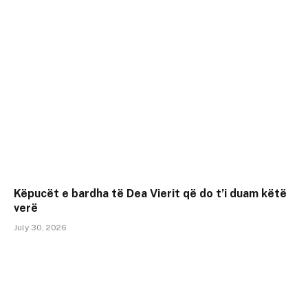
Këpucët e bardha të Dea Vierit që do t’i duam këtë
verë
July 30, 2026