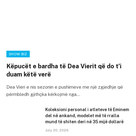
SHOW BIZ
Këpucët e bardha të Dea Vierit që do t’i
duam këtë verë
Dea Vieri e nis sezonin e pushimeve me një zgjedhje që
përmbledh gjithçka kërkojmë nga…
Koleksioni personal i atleteve të Eminem
del në ankand, modelet më të rralla
mund të shiten deri në 35 mijë dollarë
July 30, 2026