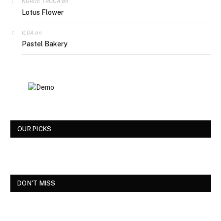
on
NURIJE TROCA
Lotus Flower
on
ILDA
Pastel Bakery
OUR PICKS
DON'T MISS