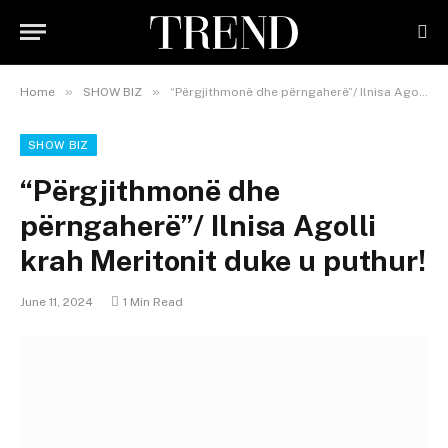
»
»
Home
SHOW BIZ
“Përgjithmonë dhe përngaherë”/ Ilnisa Agolli krah Meritonit duke u puthur!
SHOW BIZ
“Përgjithmonë dhe
përngaherë”/ Ilnisa Agolli
krah Meritonit duke u puthur!
June 11, 2024
1 Min Read