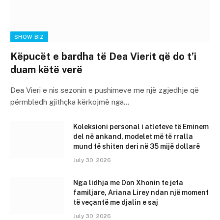
SHOW BIZ
Këpucët e bardha të Dea Vierit që do t’i
duam këtë verë
Dea Vieri e nis sezonin e pushimeve me një zgjedhje që
përmbledh gjithçka kërkojmë nga…
Koleksioni personal i atleteve të Eminem
del në ankand, modelet më të rralla
mund të shiten deri në 35 mijë dollarë
July 30, 2026
Nga lidhja me Don Xhonin te jeta
familjare, Ariana Lirey ndan një moment
të veçantë me djalin e saj
July 30, 2026