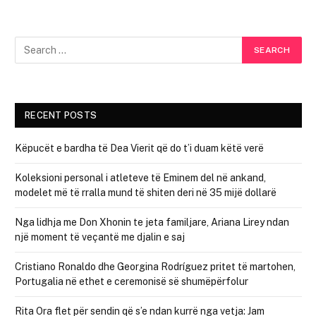
RECENT POSTS
Këpucët e bardha të Dea Vierit që do t’i duam këtë verë
Koleksioni personal i atleteve të Eminem del në ankand,
modelet më të rralla mund të shiten deri në 35 mijë dollarë
Nga lidhja me Don Xhonin te jeta familjare, Ariana Lirey ndan
një moment të veçantë me djalin e saj
Cristiano Ronaldo dhe Georgina Rodríguez pritet të martohen,
Portugalia në ethet e ceremonisë së shumëpërfolur
Rita Ora flet për sendin që s’e ndan kurrë nga vetja: Jam