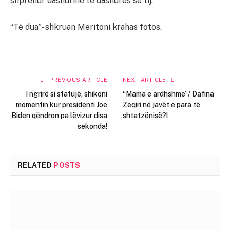
shprehur dashurinë të dashurës së tij.
“Të dua”- shkruan Meritoni krahas fotos.
PREVIOUS ARTICLE
NEXT ARTICLE
I ngrirë si statujë, shikoni
“Mama e ardhshme”/ Dafina
momentin kur presidenti Joe
Zeqiri në javët e para të
Biden qëndron pa lëvizur disa
shtatzënisë?!
sekonda!
RELATED
POSTS