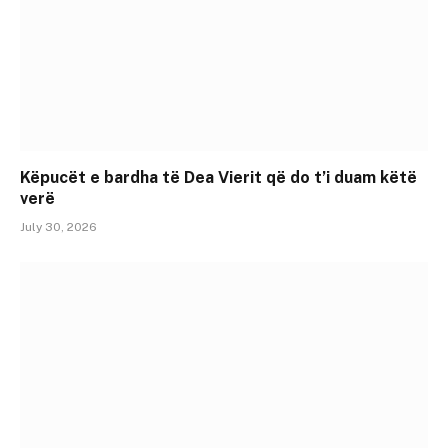
Këpucët e bardha të Dea Vierit që do t’i duam këtë
verë
July 30, 2026