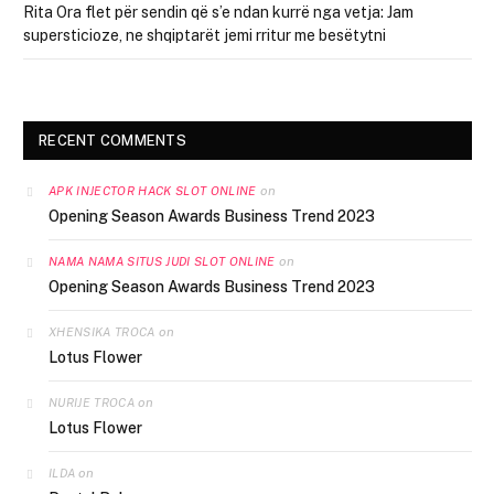
Rita Ora flet për sendin që s’e ndan kurrë nga vetja: Jam
supersticioze, ne shqiptarët jemi rritur me besëtytni
RECENT COMMENTS
on
APK INJECTOR HACK SLOT ONLINE
Opening Season Awards Business Trend 2023
on
NAMA NAMA SITUS JUDI SLOT ONLINE
Opening Season Awards Business Trend 2023
on
XHENSIKA TROCA
Lotus Flower
on
NURIJE TROCA
Lotus Flower
on
ILDA