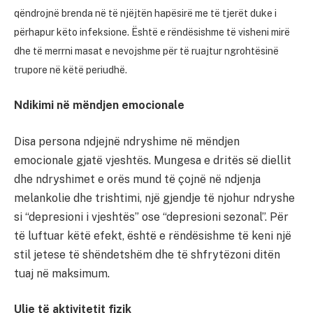
qëndrojnë brenda në të njëjtën hapësirë me të tjerët duke i
përhapur këto infeksione. Është e rëndësishme të visheni mirë
dhe të merrni masat e nevojshme për të ruajtur ngrohtësinë
trupore në këtë periudhë.
Ndikimi në mëndjen emocionale
Disa persona ndjejnë ndryshime në mëndjen
emocionale gjatë vjeshtës. Mungesa e dritës së diellit
dhe ndryshimet e orës mund të çojnë në ndjenja
melankolie dhe trishtimi, një gjendje të njohur ndryshe
si “depresioni i vjeshtës” ose “depresioni sezonal”. Për
të luftuar këtë efekt, është e rëndësishme të keni një
stil jetese të shëndetshëm dhe të shfrytëzoni ditën
tuaj në maksimum.
Ulje të aktivitetit fizik