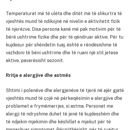
Temperaturat më të ulëta dhe ditët më të shkurtra të
vjeshtës mund të ndikojnë në nivelin e aktivitetit fizik
të njerëzve. Disa persona kanë më pak motivim për të
bërë ushtrime fizike dhe për të qëndruar aktive. Për tu
kujdesur për shëndetin tuaj, është e rëndësishme të
vazhdoni të bëni ushtrime dhe të ruani një stil jetese
aktive, pavarësisht sezonit.
Rritja e alergjive dhe astmës
Shtimi i polenëve dhe alergjenëve të tjerë në ajër gjatë
vjeshtës mund të çojë në përkeqësimin e alergjive dhe
problemet e frymëmarrjes, si astma. Personat me
alergji të ndryshme duhet të jenë të kujdesshëm dhe
të ndjekin mjekimin dhe këshillat e mjekut për të
menaxhuar simptomat. Përgjithësisht, për të ruajtur