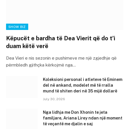
SHOW BIZ
Këpucët e bardha të Dea Vierit që do t’i
duam këtë verë
Dea Vieri e nis sezonin e pushimeve me një zgjedhje që
përmbledh gjithçka kërkojmë nga…
Koleksioni personal i atleteve të Eminem
del në ankand, modelet më të rralla
mund të shiten deri në 35 mijë dollarë
July 30, 2026
Nga lidhja me Don Xhonin te jeta
familjare, Ariana Lirey ndan një moment
të veçantë me djalin e saj