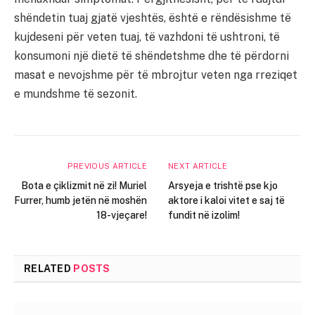
shëndetin tuaj gjatë vjeshtës, është e rëndësishme të
kujdeseni për veten tuaj, të vazhdoni të ushtroni, të
konsumoni një dietë të shëndetshme dhe të përdorni
masat e nevojshme për të mbrojtur veten nga rreziqet
e mundshme të sezonit.
PREVIOUS ARTICLE
NEXT ARTICLE
Bota e çiklizmit në zi! Muriel
Arsyeja e trishtë pse kjo
Furrer, humb jetën në moshën
aktore i kaloi vitet e saj të
18-vjeçare!
fundit në izolim!
RELATED
POSTS