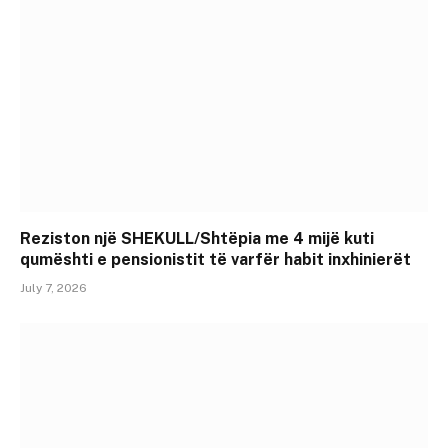
Reziston një SHEKULL/Shtëpia me 4 mijë kuti
qumështi e pensionistit të varfër habit inxhinierët
July 7, 2026