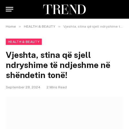
»
»
Home
HEALTH & BEAUTY
Vjeshta, stina që sjell ndryshime të ndjeshme në shëndetin tonë!
HEALTH & BEAUTY
Vjeshta, stina që sjell
ndryshime të ndjeshme në
shëndetin tonë!
September 28, 2024
2 Mins Read