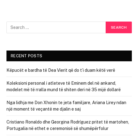
RECENT POSTS
Këpucët e bardha të Dea Vierit që do t’i duam këtë verë
Koleksioni personal i atleteve të Eminem del në ankand,
modelet më të rralla mund të shiten deri në 35 mijë dollarë
Nga lidhja me Don Xhonin te jeta familjare, Ariana Lirey ndan
një moment të veçantë me djalin e saj
Cristiano Ronaldo dhe Georgina Rodríguez pritet të martohen,
Portugalia në ethet e ceremonisë së shumëpërfolur