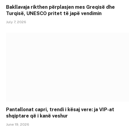
Bakllavaja rikthen përplasjen mes Greqisë dhe
Turqisë, UNESCO pritet të japë vendimin
July 7, 2026
Pantallonat capri, trendi i kësaj vere: ja VIP-at
shqiptare që i kanë veshur
June 19, 2026