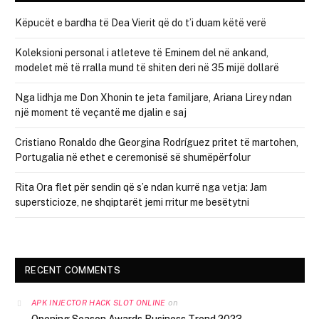
Këpucët e bardha të Dea Vierit që do t’i duam këtë verë
Koleksioni personal i atleteve të Eminem del në ankand,
modelet më të rralla mund të shiten deri në 35 mijë dollarë
Nga lidhja me Don Xhonin te jeta familjare, Ariana Lirey ndan
një moment të veçantë me djalin e saj
Cristiano Ronaldo dhe Georgina Rodríguez pritet të martohen,
Portugalia në ethet e ceremonisë së shumëpërfolur
Rita Ora flet për sendin që s’e ndan kurrë nga vetja: Jam
supersticioze, ne shqiptarët jemi rritur me besëtytni
RECENT COMMENTS
on
APK INJECTOR HACK SLOT ONLINE
Opening Season Awards Business Trend 2023