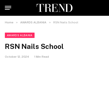
»
»
Home
AWARDS ALBANIA
RSN Nails School
AWARDS ALBANIA
RSN Nails School
October 12, 2024
1 Min Read