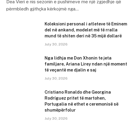
Dea Vieri e nis sezonin e pushimeve me një zgjedhje që
përmbledh gjithçka kërkojmë nga…
Koleksioni personal i atleteve të Eminem
del në ankand, modelet më të rralla
mund të shiten deri në 35 mijë dollarë
July 30, 2026
Nga lidhja me Don Xhonin te jeta
familjare, Ariana Lirey ndan një moment
të veçantë me djalin e saj
July 30, 2026
Cristiano Ronaldo dhe Georgina
Rodríguez pritet të martohen,
Portugalia në ethet e ceremonisë së
shumëpërfolur
July 30, 2026