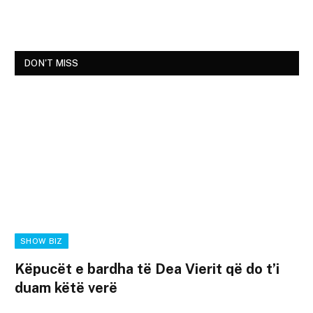
DON'T MISS
SHOW BIZ
Këpucët e bardha të Dea Vierit që do t’i
duam këtë verë