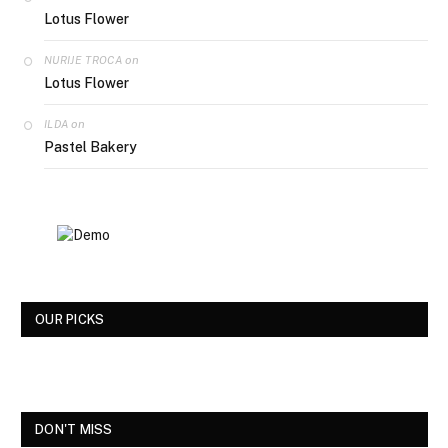
Lotus Flower
on
NURIJE TROCA
Lotus Flower
on
ILDA
Pastel Bakery
OUR PICKS
DON'T MISS