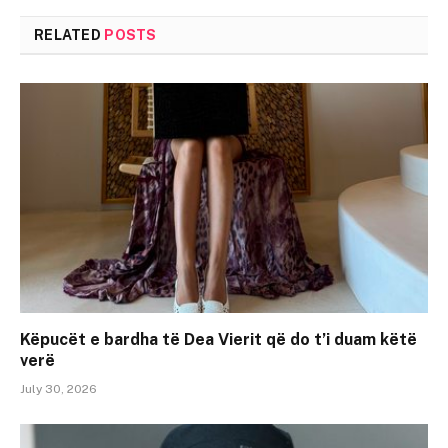
RELATED
POSTS
Këpucët e bardha të Dea Vierit që do t’i duam këtë
verë
July 30, 2026