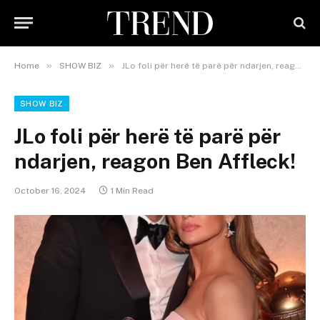
»
»
Home
SHOW BIZ
JLo foli për herë të parë për ndarjen, reagon Ben Affleck!
SHOW BIZ
JLo foli për herë të parë për
ndarjen, reagon Ben Affleck!
October 16, 2024
1 Min Read