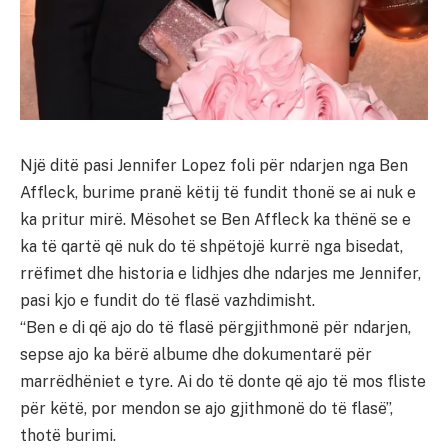
Një ditë pasi Jennifer Lopez foli për ndarjen nga Ben
Affleck, burime pranë këtij të fundit thonë se ai nuk e
ka pritur mirë. Mësohet se Ben Affleck ka thënë se e
ka të qartë që nuk do të shpëtojë kurrë nga bisedat,
rrëfimet dhe historia e lidhjes dhe ndarjes me Jennifer,
pasi kjo e fundit do të flasë vazhdimisht.
“Ben e di që ajo do të flasë përgjithmonë për ndarjen,
sepse ajo ka bërë albume dhe dokumentarë për
marrëdhëniet e tyre. Ai do të donte që ajo të mos fliste
për këtë, por mendon se ajo gjithmonë do të flasë”,
thotë burimi.