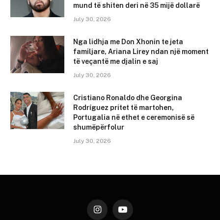
mund të shiten deri në 35 mijë dollarë
July 30, 2026
Nga lidhja me Don Xhonin te jeta
familjare, Ariana Lirey ndan një moment
të veçantë me djalin e saj
July 30, 2026
Cristiano Ronaldo dhe Georgina
Rodríguez pritet të martohen,
Portugalia në ethet e ceremonisë së
shumëpërfolur
July 30, 2026
Instagram
YouTube