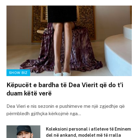
SHOW BIZ
Këpucët e bardha të Dea Vierit që do t’i
duam këtë verë
Dea Vieri e nis sezonin e pushimeve me një zgjedhje që
përmbledh gjithçka kërkojmë nga…
Koleksioni personal i atleteve të Eminem
del në ankand, modelet më të rralla