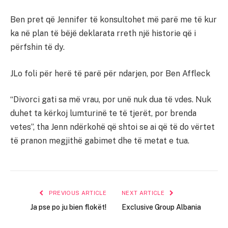
Ben pret që Jennifer të konsultohet më parë me të kur
ka në plan të bëjë deklarata rreth një historie që i
përfshin të dy.
JLo foli për herë të parë për ndarjen, por Ben Affleck
“Divorci gati sa më vrau, por unë nuk dua të vdes. Nuk
duhet ta kërkoj lumturinë te të tjerët, por brenda
vetes”, tha Jenn ndërkohë që shtoi se ai që të do vërtet
të pranon megjithë gabimet dhe të metat e tua.
PREVIOUS ARTICLE
NEXT ARTICLE
Ja pse po ju bien flokët!
Exclusive Group Albania