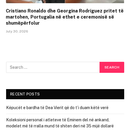
Cristiano Ronaldo dhe Georgina Rodríguez pritet të
martohen, Portugalia në ethet e ceremonisë së
shumëpërfolur
July 30, 2026
RECENT POSTS
Këpucët e bardha të Dea Vierit që do t’i duam këtë verë
Koleksioni personal i atleteve të Eminem del në ankand,
modelet më të rralla mund të shiten deri në 35 mijë dollarë