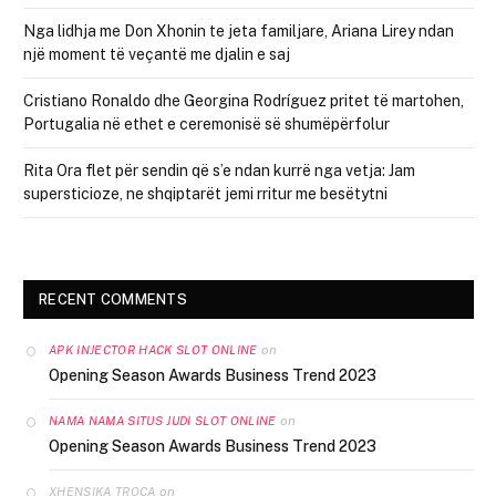
Nga lidhja me Don Xhonin te jeta familjare, Ariana Lirey ndan
një moment të veçantë me djalin e saj
Cristiano Ronaldo dhe Georgina Rodríguez pritet të martohen,
Portugalia në ethet e ceremonisë së shumëpërfolur
Rita Ora flet për sendin që s’e ndan kurrë nga vetja: Jam
supersticioze, ne shqiptarët jemi rritur me besëtytni
RECENT COMMENTS
on
APK INJECTOR HACK SLOT ONLINE
Opening Season Awards Business Trend 2023
on
NAMA NAMA SITUS JUDI SLOT ONLINE
Opening Season Awards Business Trend 2023
on
XHENSIKA TROCA