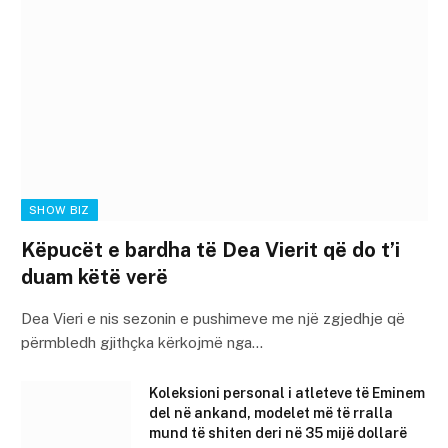
SHOW BIZ
Këpucët e bardha të Dea Vierit që do t’i
duam këtë verë
Dea Vieri e nis sezonin e pushimeve me një zgjedhje që
përmbledh gjithçka kërkojmë nga…
Koleksioni personal i atleteve të Eminem
del në ankand, modelet më të rralla
mund të shiten deri në 35 mijë dollarë