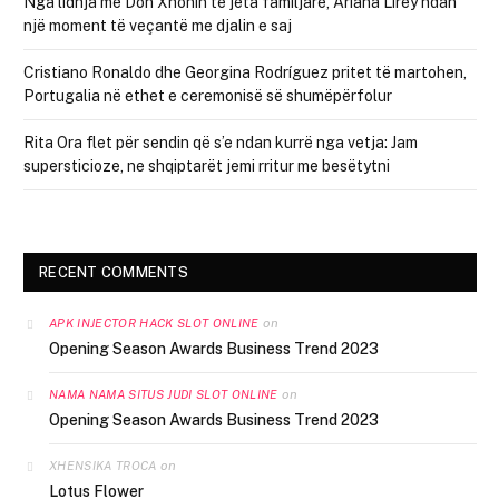
Nga lidhja me Don Xhonin te jeta familjare, Ariana Lirey ndan
një moment të veçantë me djalin e saj
Cristiano Ronaldo dhe Georgina Rodríguez pritet të martohen,
Portugalia në ethet e ceremonisë së shumëpërfolur
Rita Ora flet për sendin që s’e ndan kurrë nga vetja: Jam
supersticioze, ne shqiptarët jemi rritur me besëtytni
RECENT COMMENTS
on
APK INJECTOR HACK SLOT ONLINE
Opening Season Awards Business Trend 2023
on
NAMA NAMA SITUS JUDI SLOT ONLINE
Opening Season Awards Business Trend 2023
on
XHENSIKA TROCA
Lotus Flower