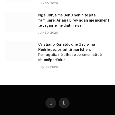
July 30, 2026
Nga lidhja me Don Xhonin te jeta
familjare, Ariana Lirey ndan një moment
të veçantë me djalin e saj
July 30, 2026
Cristiano Ronaldo dhe Georgina
Rodríguez pritet të martohen,
Portugalia në ethet e ceremonisë së
shumëpërfolur
July 30, 2026
Instagram
YouTube