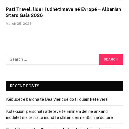
Pati Travel, lider i udhëtimeve në Evropë – Albanian
Stars Gala 2026
March 25, 2026
RECENT POSTS
Këpucët e bardha të Dea Vierit që do t’i duam këtë verë
Koleksioni personal i atleteve të Eminem del në ankand,
modelet më të rralla mund të shiten deri në 35 mijë dollarë