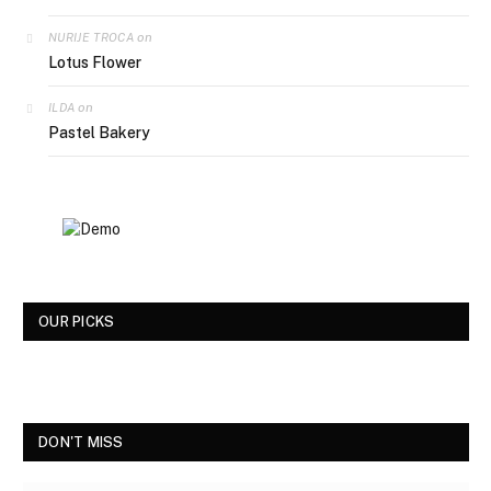
on
NURIJE TROCA
Lotus Flower
on
ILDA
Pastel Bakery
OUR PICKS
DON'T MISS