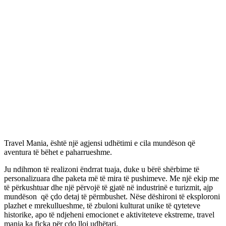
Travel Mania, është një agjensi udhëtimi e cila mundëson që
aventura të bëhet e paharrueshme.
Ju ndihmon të realizoni ëndrrat tuaja, duke u bërë shërbime të
personalizuara dhe paketa më të mira të pushimeve. Me një ekip me
të përkushtuar dhe një përvojë të gjatë në industrinë e turizmit, ajp
mundëson që çdo detaj të përmbushet. Nëse dëshironi të eksploroni
plazhet e mrekullueshme, të zbuloni kulturat unike të qyteteve
historike, apo të ndjeheni emocionet e aktiviteteve ekstreme, travel
mania ka fiçka për çdo lloj udhëtari.