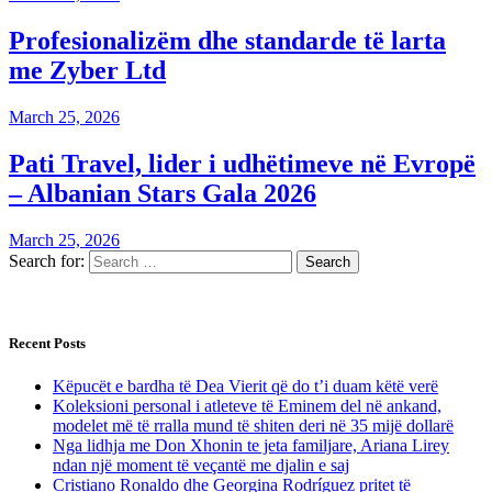
Profesionalizëm dhe standarde të larta
me Zyber Ltd
March 25, 2026
Pati Travel, lider i udhëtimeve në Evropë
– Albanian Stars Gala 2026
March 25, 2026
Search for:
Recent Posts
Këpucët e bardha të Dea Vierit që do t’i duam këtë verë
Koleksioni personal i atleteve të Eminem del në ankand,
modelet më të rralla mund të shiten deri në 35 mijë dollarë
Nga lidhja me Don Xhonin te jeta familjare, Ariana Lirey
ndan një moment të veçantë me djalin e saj
Cristiano Ronaldo dhe Georgina Rodríguez pritet të