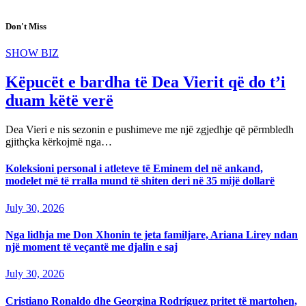
Don't Miss
SHOW BIZ
Këpucët e bardha të Dea Vierit që do t’i
duam këtë verë
Dea Vieri e nis sezonin e pushimeve me një zgjedhje që përmbledh
gjithçka kërkojmë nga…
Koleksioni personal i atleteve të Eminem del në ankand,
modelet më të rralla mund të shiten deri në 35 mijë dollarë
July 30, 2026
Nga lidhja me Don Xhonin te jeta familjare, Ariana Lirey ndan
një moment të veçantë me djalin e saj
July 30, 2026
Cristiano Ronaldo dhe Georgina Rodríguez pritet të martohen,