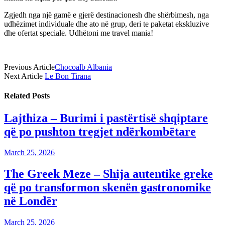
Zgjedh nga një gamë e gjerë destinacionesh dhe shërbimesh, nga
udhëzimet individuale dhe ato në grup, deri te paketat ekskluzive
dhe ofertat speciale. Udhëtoni me travel mania!
Previous Article
Chocoalb Albania
Next Article
Le Bon Tirana
Related
Posts
Lajthiza – Burimi i pastërtisë shqiptare
që po pushton tregjet ndërkombëtare
March 25, 2026
The Greek Meze – Shija autentike greke
që po transformon skenën gastronomike
në Londër
March 25, 2026