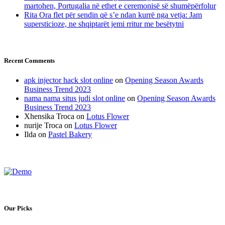
martohen, Portugalia në ethet e ceremonisë së shumëpërfolur
Rita Ora flet për sendin që s’e ndan kurrë nga vetja: Jam
supersticioze, ne shqiptarët jemi rritur me besëtytni
Recent Comments
apk injector hack slot online
on
Opening Season Awards
Business Trend 2023
nama nama situs judi slot online
on
Opening Season Awards
Business Trend 2023
Xhensika Troca
on
Lotus Flower
nurije Troca
on
Lotus Flower
Ilda
on
Pastel Bakery
Our Picks