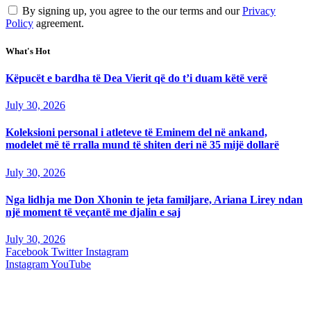
By signing up, you agree to the our terms and our
Privacy
Policy
agreement.
What's Hot
Këpucët e bardha të Dea Vierit që do t’i duam këtë verë
July 30, 2026
Koleksioni personal i atleteve të Eminem del në ankand,
modelet më të rralla mund të shiten deri në 35 mijë dollarë
July 30, 2026
Nga lidhja me Don Xhonin te jeta familjare, Ariana Lirey ndan
një moment të veçantë me djalin e saj
July 30, 2026
Facebook
Twitter
Instagram
Instagram
YouTube