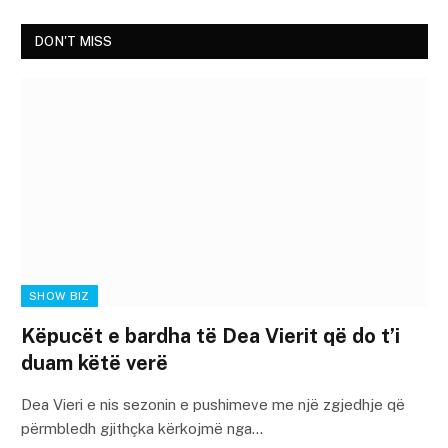
DON'T MISS
SHOW BIZ
Këpucët e bardha të Dea Vierit që do t’i
duam këtë verë
Dea Vieri e nis sezonin e pushimeve me një zgjedhje që
përmbledh gjithçka kërkojmë nga…