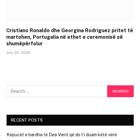
Cristiano Ronaldo dhe Georgina Rodríguez pritet të
martohen, Portugalia në ethet e ceremonisë së
shumëpërfolur
July 30, 2026
RECENT POSTS
Këpucët e bardha të Dea Vierit që do t’i duam këtë verë