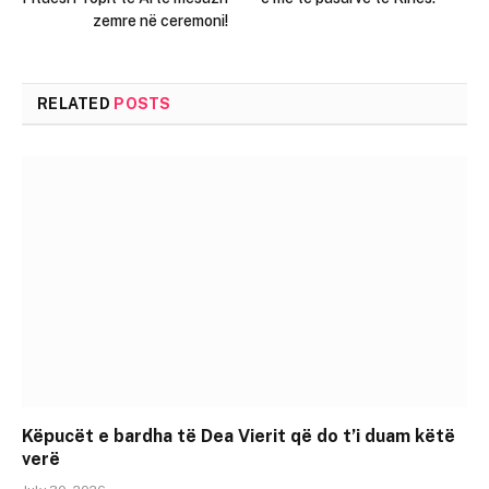
zemre në ceremoni!
RELATED
POSTS
Këpucët e bardha të Dea Vierit që do t’i duam këtë
verë