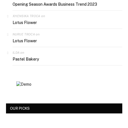
Opening Season Awards Business Trend 2023
on
XHENSIKA TROCA
Lotus Flower
on
NURIJE TROCA
Lotus Flower
on
ILDA
Pastel Bakery
OUR PICKS