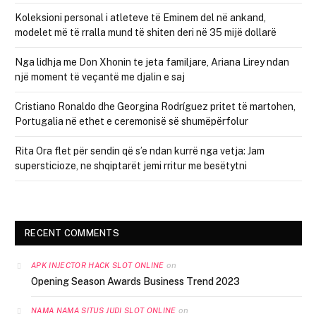
Koleksioni personal i atleteve të Eminem del në ankand,
modelet më të rralla mund të shiten deri në 35 mijë dollarë
Nga lidhja me Don Xhonin te jeta familjare, Ariana Lirey ndan
një moment të veçantë me djalin e saj
Cristiano Ronaldo dhe Georgina Rodríguez pritet të martohen,
Portugalia në ethet e ceremonisë së shumëpërfolur
Rita Ora flet për sendin që s’e ndan kurrë nga vetja: Jam
supersticioze, ne shqiptarët jemi rritur me besëtytni
RECENT COMMENTS
on
APK INJECTOR HACK SLOT ONLINE
Opening Season Awards Business Trend 2023
on
NAMA NAMA SITUS JUDI SLOT ONLINE