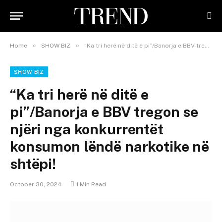
»
»
Home
SHOW BIZ
“Ka tri herë në ditë e pi”/Banorja e BBV tregon se njëri nga konkurrentët konsumon lëndë narkotike në shtëpi!
SHOW BIZ
“Ka tri herë në ditë e
pi”/Banorja e BBV tregon se
njëri nga konkurrentët
konsumon lëndë narkotike në
shtëpi!
October 30, 2024
1 Min Read