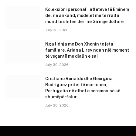
Koleksioni personal i atleteve të Eminem
del në ankand, modelet më të rralla
mund të shiten deri në 35 mijë dollarë
July 30, 2026
Nga lidhja me Don Xhonin te jeta
familjare, Ariana Lirey ndan një moment
të veçantë me djalin e saj
July 30, 2026
Cristiano Ronaldo dhe Georgina
Rodríguez pritet të martohen,
Portugalia në ethet e ceremonisë së
shumëpërfolur
July 30, 2026