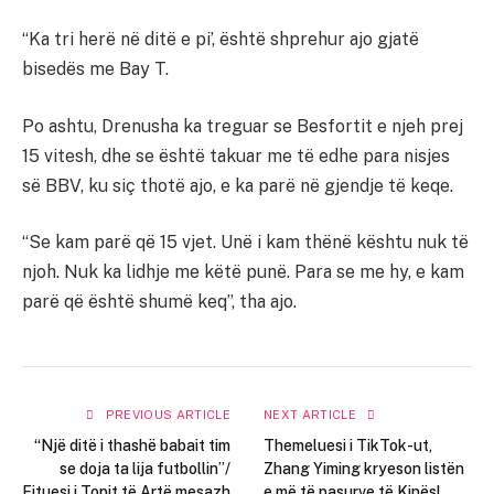
“Ka tri herë në ditë e pi’, është shprehur ajo gjatë
bisedës me Bay T.
Po ashtu, Drenusha ka treguar se Besfortit e njeh prej
15 vitesh, dhe se është takuar me të edhe para nisjes
së BBV, ku siç thotë ajo, e ka parë në gjendje të keqe.
“Se kam parë që 15 vjet. Unë i kam thënë kështu nuk të
njoh. Nuk ka lidhje me këtë punë. Para se me hy, e kam
parë që është shumë keq”, tha ajo.
PREVIOUS ARTICLE
NEXT ARTICLE
“Një ditë i thashë babait tim
Themeluesi i TikTok-ut,
se doja ta lija futbollin”/
Zhang Yiming kryeson listën
Fituesi i Topit të Artë mesazh
e më të pasurve të Kinës!