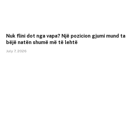
Nuk flini dot nga vapa? Një pozicion gjumi mund ta
bëjë natën shumë më të lehtë
July 7, 2026