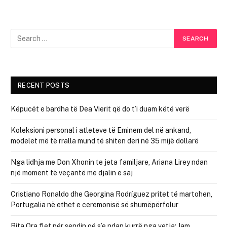
RECENT POSTS
Këpucët e bardha të Dea Vierit që do t’i duam këtë verë
Koleksioni personal i atleteve të Eminem del në ankand,
modelet më të rralla mund të shiten deri në 35 mijë dollarë
Nga lidhja me Don Xhonin te jeta familjare, Ariana Lirey ndan
një moment të veçantë me djalin e saj
Cristiano Ronaldo dhe Georgina Rodríguez pritet të martohen,
Portugalia në ethet e ceremonisë së shumëpërfolur
Rita Ora flet për sendin që s’e ndan kurrë nga vetja: Jam