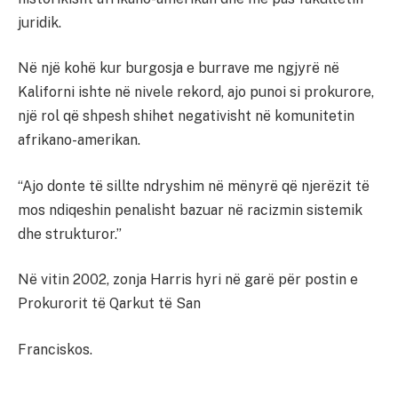
juridik.
Në një kohë kur burgosja e burrave me ngjyrë në
Kaliforni ishte në nivele rekord, ajo punoi si prokurore,
një rol që shpesh shihet negativisht në komunitetin
afrikano-amerikan.
“Ajo donte të sillte ndryshim në mënyrë që njerëzit të
mos ndiqeshin penalisht bazuar në racizmin sistemik
dhe strukturor.”
Në vitin 2002, zonja Harris hyri në garë për postin e
Prokurorit të Qarkut të San
Franciskos.