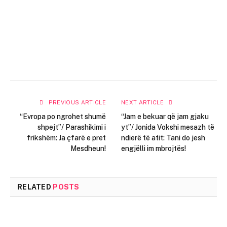
PREVIOUS ARTICLE
NEXT ARTICLE
“Evropa po ngrohet shumë
“Jam e bekuar që jam gjaku
shpejt”/ Parashikimi i
yt”/ Jonida Vokshi mesazh të
frikshëm: Ja çfarë e pret
ndierë të atit: Tani do jesh
Mesdheun!
engjëlli im mbrojtës!
RELATED
POSTS