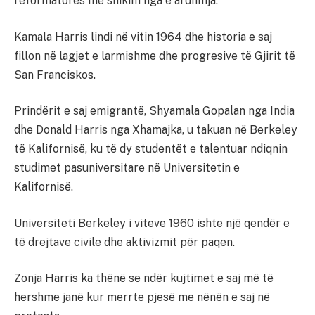
reformatores me shikim nga e ardhmja.
Kamala Harris lindi në vitin 1964 dhe historia e saj
fillon në lagjet e larmishme dhe progresive të Gjirit të
San Franciskos.
Prindërit e saj emigrantë, Shyamala Gopalan nga India
dhe Donald Harris nga Xhamajka, u takuan në Berkeley
të Kalifornisë, ku të dy studentët e talentuar ndiqnin
studimet pasuniversitare në Universitetin e
Kalifornisë.
Universiteti Berkeley i viteve 1960 ishte një qendër e
të drejtave civile dhe aktivizmit për paqen.
Zonja Harris ka thënë se ndër kujtimet e saj më të
hershme janë kur merrte pjesë me nënën e saj në