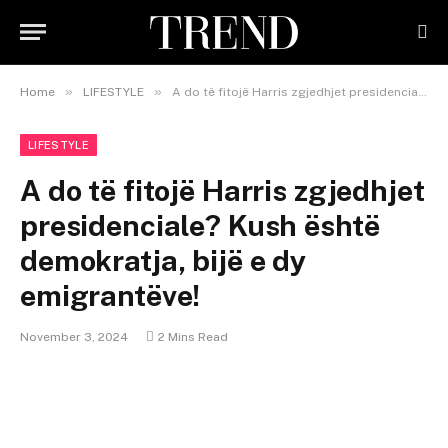
»
»
Home
LIFESTYLE
A do të fitojë Harris zgjedhjet presidenciale? Kush është demokratja, bijë e dy emigrantëve!
LIFESTYLE
A do të fitojë Harris zgjedhjet
presidenciale? Kush është
demokratja, bijë e dy
emigrantëve!
November 3, 2024
2 Mins Read