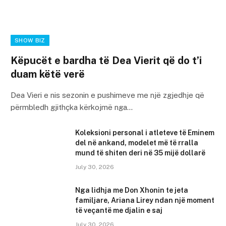
SHOW BIZ
Këpucët e bardha të Dea Vierit që do t’i
duam këtë verë
Dea Vieri e nis sezonin e pushimeve me një zgjedhje që
përmbledh gjithçka kërkojmë nga…
Koleksioni personal i atleteve të Eminem
del në ankand, modelet më të rralla
mund të shiten deri në 35 mijë dollarë
July 30, 2026
Nga lidhja me Don Xhonin te jeta
familjare, Ariana Lirey ndan një moment
të veçantë me djalin e saj
July 30, 2026