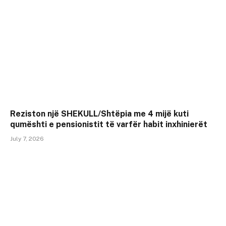
Reziston një SHEKULL/Shtëpia me 4 mijë kuti
qumështi e pensionistit të varfër habit inxhinierët
July 7, 2026