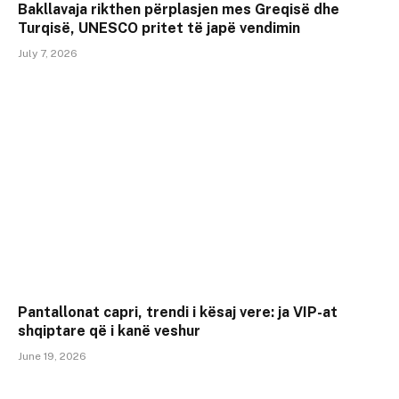
Bakllavaja rikthen përplasjen mes Greqisë dhe
Turqisë, UNESCO pritet të japë vendimin
July 7, 2026
Pantallonat capri, trendi i kësaj vere: ja VIP-at
shqiptare që i kanë veshur
June 19, 2026