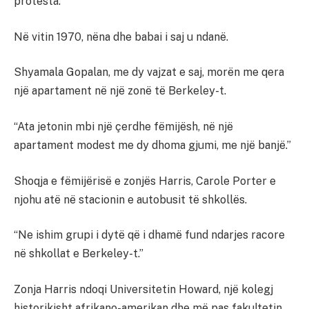
protesta.
Në vitin 1970, nëna dhe babai i saj u ndanë.
Shyamala Gopalan, me dy vajzat e saj, morën me qera
një apartament në një zonë të Berkeley-t.
“Ata jetonin mbi një çerdhe fëmijësh, në një
apartament modest me dy dhoma gjumi, me një banjë.”
Shoqja e fëmijërisë e zonjës Harris, Carole Porter e
njohu atë në stacionin e autobusit të shkollës.
“Ne ishim grupi i dytë që i dhamë fund ndarjes racore
në shkollat ​e ​Berkeley-t.”
Zonja Harris ndoqi Universitetin Howard, një kolegj
historikisht afrikano-amerikan dhe më pas fakultetin