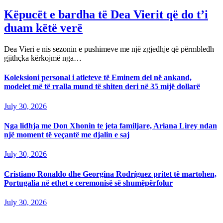
Këpucët e bardha të Dea Vierit që do t’i
duam këtë verë
Dea Vieri e nis sezonin e pushimeve me një zgjedhje që përmbledh
gjithçka kërkojmë nga…
Koleksioni personal i atleteve të Eminem del në ankand,
modelet më të rralla mund të shiten deri në 35 mijë dollarë
July 30, 2026
Nga lidhja me Don Xhonin te jeta familjare, Ariana Lirey ndan
një moment të veçantë me djalin e saj
July 30, 2026
Cristiano Ronaldo dhe Georgina Rodríguez pritet të martohen,
Portugalia në ethet e ceremonisë së shumëpërfolur
July 30, 2026