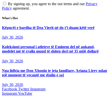
By signing up, you agree to the our terms and our
Privacy
Policy
agreement.
What's Hot
Këpucët e bardha të Dea Vierit që do t’i duam këtë verë
July 30, 2026
Koleksioni personal i atleteve të Eminem del në ankand,
modelet më të rralla mund të shiten deri në 35 mijë dollarë
July 30, 2026
Nga lidhja me Don Xhonin te jeta familjare, Ariana Lirey ndan
një moment të veçantë me djalin e saj
July 30, 2026
Facebook
Twitter
Instagram
Instagram
YouTube