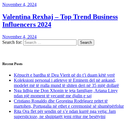
November 4, 2024
Valentina Rexhaj – Top Trend Business
Influencers 2024
November 4, 2024
Search for:
Recent Posts
Këpucët e bardha të Dea Vierit që do t’i duam këtë verë
Koleksioni personal i atleteve të Eminem del në ankand,
modelet më të rralla mund të shiten deri në 35 mijë dollarë
Nga lidhja me Don Xhonin te jeta familjare, Ariana Lirey
ndan një moment të veçantë me djalin e saj
Cristiano Ronaldo dhe Georgina Rodríguez pritet të
martohen, Portugalia në ethet e ceremonisë së shumëpërfolur
Rita Ora flet për sendin që s’e ndan kurrë nga vetja: Jam
supersticioze, ne shqiptarët jemi rritur me besëtytni