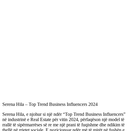
Serena Hila – Top Trend Business Influencers 2024
Serena Hila, e njohur si një ndër “Top Trend Business Influencers”
në industrinë e Real Estate për vitin 2024, përfaqëson një model të
rrallë të sipërmarrëses së re me një prani të fuqishme dhe ndikim të
thellë në rrjetet sociale. E pozicionuar ndër më të mirët në fushën e