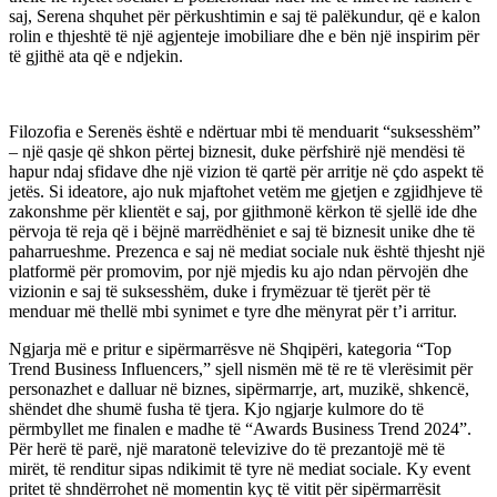
saj, Serena shquhet për përkushtimin e saj të palëkundur, që e kalon
rolin e thjeshtë të një agjenteje imobiliare dhe e bën një inspirim për
të gjithë ata që e ndjekin.
Filozofia e Serenës është e ndërtuar mbi të menduarit “suksesshëm”
– një qasje që shkon përtej biznesit, duke përfshirë një mendësi të
hapur ndaj sfidave dhe një vizion të qartë për arritje në çdo aspekt të
jetës. Si ideatore, ajo nuk mjaftohet vetëm me gjetjen e zgjidhjeve të
zakonshme për klientët e saj, por gjithmonë kërkon të sjellë ide dhe
përvoja të reja që i bëjnë marrëdhëniet e saj të biznesit unike dhe të
paharrueshme. Prezenca e saj në mediat sociale nuk është thjesht një
platformë për promovim, por një mjedis ku ajo ndan përvojën dhe
vizionin e saj të suksesshëm, duke i frymëzuar të tjerët për të
menduar më thellë mbi synimet e tyre dhe mënyrat për t’i arritur.
Ngjarja më e pritur e sipërmarrësve në Shqipëri, kategoria “Top
Trend Business Influencers,” sjell nismën më të re të vlerësimit për
personazhet e dalluar në biznes, sipërmarrje, art, muzikë, shkencë,
shëndet dhe shumë fusha të tjera. Kjo ngjarje kulmore do të
përmbyllet me finalen e madhe të “Awards Business Trend 2024”.
Për herë të parë, një maratonë televizive do të prezantojë më të
mirët, të renditur sipas ndikimit të tyre në mediat sociale. Ky event
pritet të shndërrohet në momentin kyç të vitit për sipërmarrësit