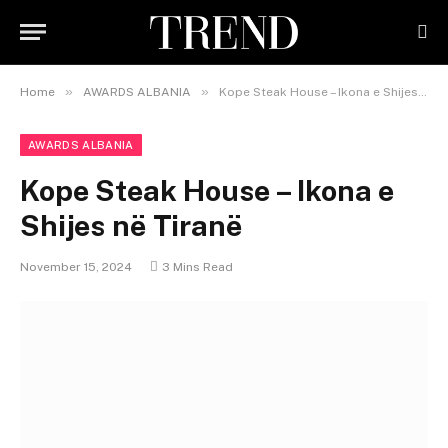
»
»
Home
AWARDS ALBANIA
Kope Steak House – Ikona e Shijes në Tiranë
AWARDS ALBANIA
Kope Steak House – Ikona e
Shijes në Tiranë
November 15, 2024
3 Mins Read