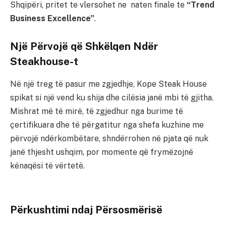
Shqipëri, pritet te vlersohet ne naten finale te
“Trend
Business Excellence”
.
Një Përvojë që Shkëlqen Ndër
Steakhouse-t
Në një treg të pasur me zgjedhje, Kope Steak House
spikat si një vend ku shija dhe cilësia janë mbi të gjitha.
Mishrat më të mirë, të zgjedhur nga burime të
çertifikuara dhe të përgatitur nga shefa kuzhine me
përvojë ndërkombëtare, shndërrohen në pjata që nuk
janë thjesht ushqim, por momente që frymëzojnë
kënaqësi të vërtetë.
Përkushtimi ndaj Përsosmërisë