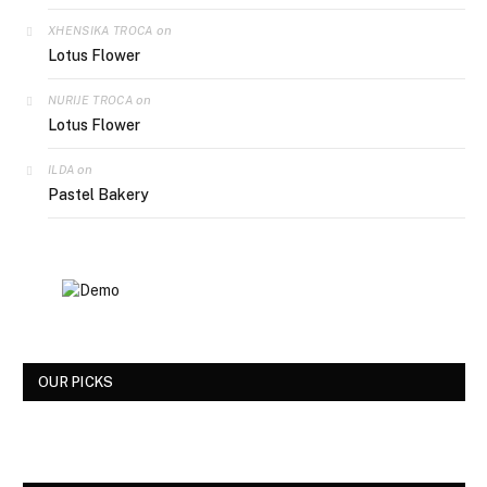
on
XHENSIKA TROCA
Lotus Flower
on
NURIJE TROCA
Lotus Flower
on
ILDA
Pastel Bakery
OUR PICKS