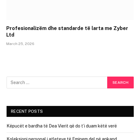
Profesionalizëm dhe standarde të larta me Zyber
Ltd
March 25, 2026
RECENT POSTS
Këpucët e bardha të Dea Vierit që do t’i duam këtë verë
Koleksioni personal i atleteve të Eminem del në ankand,