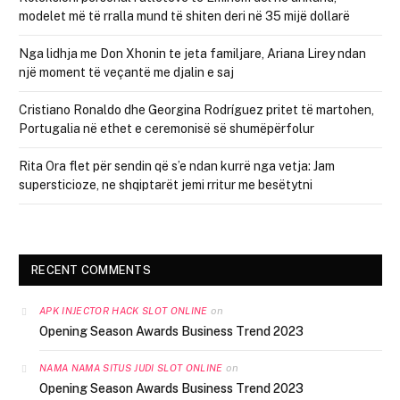
modelet më të rralla mund të shiten deri në 35 mijë dollarë
Nga lidhja me Don Xhonin te jeta familjare, Ariana Lirey ndan
një moment të veçantë me djalin e saj
Cristiano Ronaldo dhe Georgina Rodríguez pritet të martohen,
Portugalia në ethet e ceremonisë së shumëpërfolur
Rita Ora flet për sendin që s’e ndan kurrë nga vetja: Jam
supersticioze, ne shqiptarët jemi rritur me besëtytni
RECENT COMMENTS
on
APK INJECTOR HACK SLOT ONLINE
Opening Season Awards Business Trend 2023
on
NAMA NAMA SITUS JUDI SLOT ONLINE
Opening Season Awards Business Trend 2023