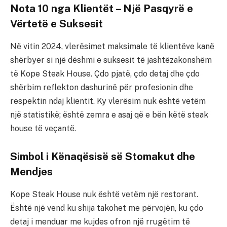
Nota 10 nga Klientët – Një Pasqyrë e
Vërtetë e Suksesit
Në vitin 2024, vlerësimet maksimale të klientëve kanë
shërbyer si një dëshmi e suksesit të jashtëzakonshëm
të Kope Steak House. Çdo pjatë, çdo detaj dhe çdo
shërbim reflekton dashurinë për profesionin dhe
respektin ndaj klientit. Ky vlerësim nuk është vetëm
një statistikë; është zemra e asaj që e bën këtë steak
house të veçantë.
Simbol i Kënaqësisë së Stomakut dhe
Mendjes
Kope Steak House nuk është vetëm një restorant.
Është një vend ku shija takohet me përvojën, ku çdo
detaj i menduar me kujdes ofron një rrugëtim të