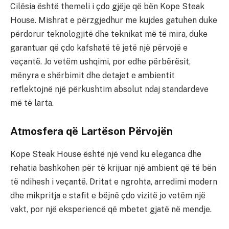
Cilësia është themeli i çdo gjëje që bën Kope Steak
House. Mishrat e përzgjedhur me kujdes gatuhen duke
përdorur teknologjitë dhe teknikat më të mira, duke
garantuar që çdo kafshatë të jetë një përvojë e
veçantë. Jo vetëm ushqimi, por edhe përbërësit,
mënyra e shërbimit dhe detajet e ambientit
reflektojnë një përkushtim absolut ndaj standardeve
më të larta.
Atmosfera që Lartëson Përvojën
Kope Steak House është një vend ku eleganca dhe
rehatia bashkohen për të krijuar një ambient që të bën
të ndihesh i veçantë. Dritat e ngrohta, arredimi modern
dhe mikpritja e stafit e bëjnë çdo vizitë jo vetëm një
vakt, por një eksperiencë që mbetet gjatë në mendje.