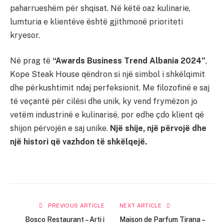
paharrueshëm për shqisat. Në këtë oaz kulinarie,
lumturia e klientëve është gjithmonë prioriteti
kryesor.
Në prag të
“Awards Business Trend Albania 2024”
,
Kope Steak House qëndron si një simbol i shkëlqimit
dhe përkushtimit ndaj perfeksionit. Me filozofinë e saj
të veçantë për cilësi dhe unik, ky vend frymëzon jo
vetëm industrinë e kulinarisë, por edhe çdo klient që
shijon përvojën e saj unike.
Një shije, një përvojë dhe
një histori që vazhdon të shkëlqejë.
PREVIOUS ARTICLE
NEXT ARTICLE
Bosco Restaurant – Arti i
Maison de Parfum Tirana –