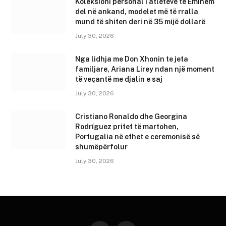
Koleksioni personal i atleteve të Eminem
del në ankand, modelet më të rralla
mund të shiten deri në 35 mijë dollarë
July 30, 2026
Nga lidhja me Don Xhonin te jeta
familjare, Ariana Lirey ndan një moment
të veçantë me djalin e saj
July 30, 2026
Cristiano Ronaldo dhe Georgina
Rodríguez pritet të martohen,
Portugalia në ethet e ceremonisë së
shumëpërfolur
July 30, 2026