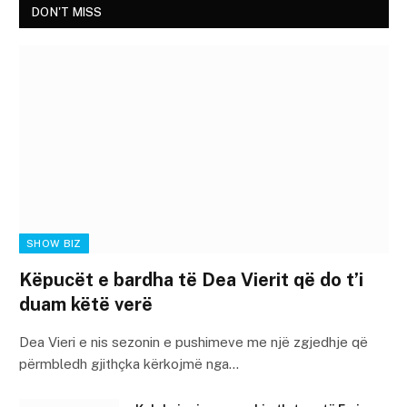
DON'T MISS
SHOW BIZ
Këpucët e bardha të Dea Vierit që do t’i
duam këtë verë
Dea Vieri e nis sezonin e pushimeve me një zgjedhje që
përmbledh gjithçka kërkojmë nga…