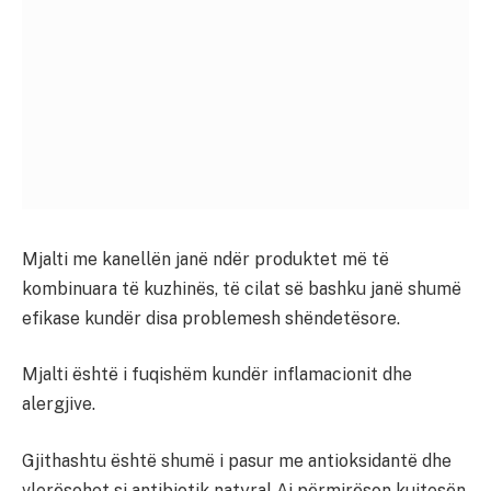
Mjalti me kanellën janë ndër produktet më të
kombinuara të kuzhinës, të cilat së bashku janë shumë
efikase kundër disa problemesh shëndetësore.
Mjalti është i fuqishëm kundër inflamacionit dhe
alergjive.
Gjithashtu është shumë i pasur me antioksidantë dhe
vlerësohet si antibiotik natyral.Ai përmirëson kujtesën,