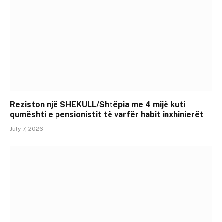
Reziston një SHEKULL/Shtëpia me 4 mijë kuti
qumështi e pensionistit të varfër habit inxhinierët
July 7, 2026