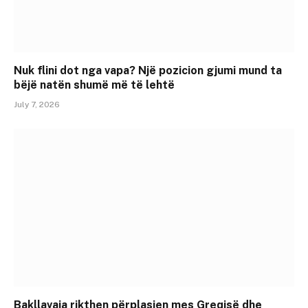
Nuk flini dot nga vapa? Një pozicion gjumi mund ta
bëjë natën shumë më të lehtë
July 7, 2026
Bakllavaja rikthen përplasjen mes Greqisë dhe