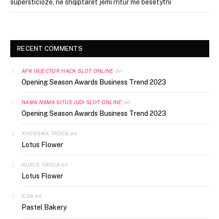
supersticioze, ne shqiptarët jemi rritur me besëtytni
RECENT COMMENTS
on
APK INJECTOR HACK SLOT ONLINE
Opening Season Awards Business Trend 2023
on
NAMA NAMA SITUS JUDI SLOT ONLINE
Opening Season Awards Business Trend 2023
on
XHENSIKA TROCA
Lotus Flower
on
NURIJE TROCA
Lotus Flower
on
ILDA
Pastel Bakery