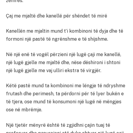
zemrës.
Çaj me mjaltë dhe kanellë për shëndet të mirë
Kanellën me mjaltin mund t’i kombinoni të dyja dhe të
formoni një pastë të ngrënshme e të shijshme.
Në një enë të vogël përzieni një lugë çaji me kanellë,
një lugë gjelle me mjaltë dhe, nëse dëshironi i shtoni
një lugë gjelle me vaj ulliri ekstra të virgjër.
Këtë pastë mund ta kombinoni me lëngje të ndryshme
frutash dhe perimesh, ta përdorni për të lyer bukën e
të tjera, ose mund të konsumoni një lugë në mëngjes
ose në mbrëmje.
Një tjetër mënyrë është të zgjidhni çajin tuaj të