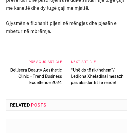
preferuar dhe pasurojeni atë duke shtuar një lugë çaji
me kanellë dhe dy lugë çaji me mjaltë.
Gjysmën e filxhanit pijeni në mëngjes dhe pjesën e
mbetur në mbrëmje.
PREVIOUS ARTICLE
NEXT ARTICLE
Bellisera Beauty Aesthetic
“Unë do të rikthehem”/
Clinic – Trend Business
Ledjona Xheladinaj mesazh
Excellence 2024
pas aksidentit të rëndë!
RELATED
POSTS