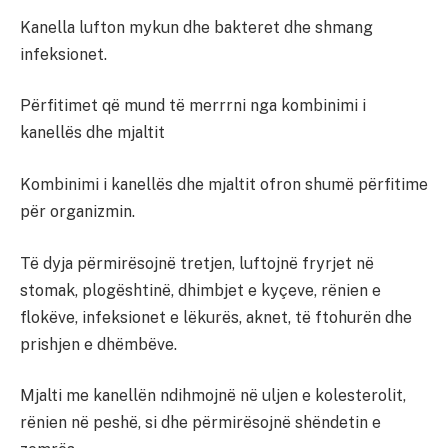
Kanella lufton mykun dhe bakteret dhe shmang
infeksionet.
Përfitimet që mund të merrrni nga kombinimi i
kanellës dhe mjaltit
Kombinimi i kanellës dhe mjaltit ofron shumë përfitime
për organizmin.
Të dyja përmirësojnë tretjen, luftojnë fryrjet në
stomak, plogështinë, dhimbjet e kyçeve, rënien e
flokëve, infeksionet e lëkurës, aknet, të ftohurën dhe
prishjen e dhëmbëve.
Mjalti me kanellën ndihmojnë në uljen e kolesterolit,
rënien në peshë, si dhe përmirësojnë shëndetin e