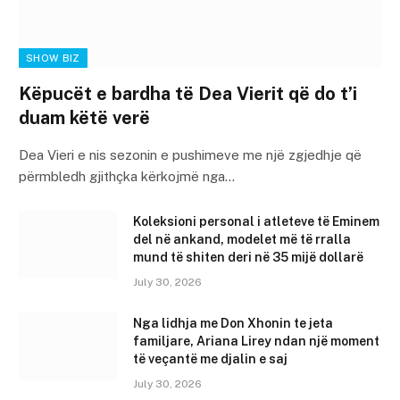
SHOW BIZ
Këpucët e bardha të Dea Vierit që do t’i
duam këtë verë
Dea Vieri e nis sezonin e pushimeve me një zgjedhje që
përmbledh gjithçka kërkojmë nga…
Koleksioni personal i atleteve të Eminem
del në ankand, modelet më të rralla
mund të shiten deri në 35 mijë dollarë
July 30, 2026
Nga lidhja me Don Xhonin te jeta
familjare, Ariana Lirey ndan një moment
të veçantë me djalin e saj
July 30, 2026