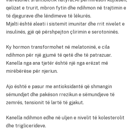
qelizat e trurit, mbron fytin dhe ndihmon në trajtimin e
të djegurave dhe lëndimeve të lëkurës.
Mjalti është aleati i sistemit imunitar dhe rrit nivelet e
insulinës, gjë që përshpejton çlirimin e serotoninës.
Ky hormon transformohet në melatoninë, e cila
ndihmon për një gjumë të qetë dhe të patrazuar.
Kanella nga ana tjetër është një nga erëzat më
mirëbërëse për njeriun.
Ajo është e pasur me antioksidantë që shmangin
sëmundjet dhe pakëson rrezikun e sëmundjeve të
zemrës, tensionit të lartë të gjakut.
Kanella ndihmon edhe në uljen e nivelit të kolesterolit
dhe triglicerideve.