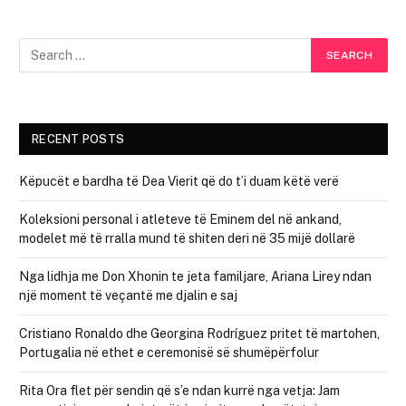
RECENT POSTS
Këpucët e bardha të Dea Vierit që do t’i duam këtë verë
Koleksioni personal i atleteve të Eminem del në ankand,
modelet më të rralla mund të shiten deri në 35 mijë dollarë
Nga lidhja me Don Xhonin te jeta familjare, Ariana Lirey ndan
një moment të veçantë me djalin e saj
Cristiano Ronaldo dhe Georgina Rodríguez pritet të martohen,
Portugalia në ethet e ceremonisë së shumëpërfolur
Rita Ora flet për sendin që s’e ndan kurrë nga vetja: Jam