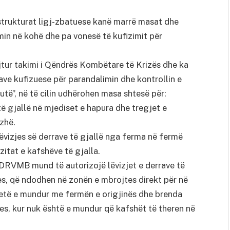
 strukturat ligj-zbatuese kanë marrë masat dhe
min në kohë dhe pa vonesë të kufizimit për
tur takimi i Qëndrës Kombëtare të Krizës dhe ka
save kufizuese për parandalimin dhe kontrollin e
të”, në të cilin udhërohen masa shtesë për:
 të gjallë në mjediset e hapura dhe tregjet e
ezhë.
lëvizjes së derrave të gjallë nga ferma në fermë
itat e kafshëve të gjalla.
të DRVMB mund të autorizojë lëvizjet e derrave të
s, që ndodhen në zonën e mbrojtes direkt për në
 jetë e mundur me fermën e origjinës dhe brenda
es, kur nuk është e mundur që kafshët të theren në