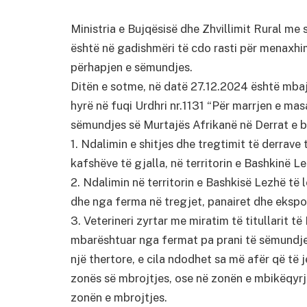
Ministria e Bujqësisë dhe Zhvillimit Rural me
është në gadishmëri të cdo rasti për menaxhi
përhapjen e sëmundjes.
Ditën e sotme, në datë 27.12.2024 është mbaj
hyrë në fuqi Urdhri nr.1131 “Për marrjen e ma
sëmundjes së Murtajës Afrikanë në Derrat e bu
1. Ndalimin e shitjes dhe tregtimit të derrave
kafshëve të gjalla, në territorin e Bashkinë L
2. Ndalimin në territorin e Bashkisë Lezhë të 
dhe nga ferma në tregjet, panairet dhe ekspoz
3. Veterineri zyrtar me miratim të titullarit 
mbarështuar nga fermat pa prani të sëmundje
një thertore, e cila ndodhet sa më afër që të
zonës së mbrojtjes, ose në zonën e mbikëqyrj
zonën e mbrojtjes.