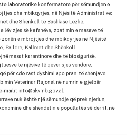
este laboratorike konfermatore për sëmundjen e
jtjes dhe mbikqyrjes, në Njësitë Administrative:
lmet dhe Shënkoll të Bashkisë Lezhë.
 e lëvizjes së kafshëve, zbatimin e masave të
ë zonën e mbrojtjes dhe mbikqyrjes në Njësitë
ë, Balldre, Kallmet dhe Shënkoll.
ojnë masat karantinore dhe të biosigurisë,
jtuesve të njësive të qeverisjes vendore,
që për cdo rast dyshimi apo prani të shenjave
rbimin Veterinar Rajonal në numrin e gjelbër
e-mailit info@akvmb.gov.al.
rrave nuk është një sëmundje që prek njeriun,
konominë dhe shëndetin e popullatës së derrit, në