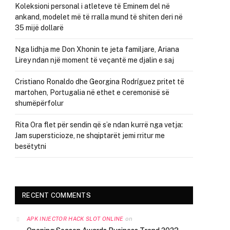
Koleksioni personal i atleteve të Eminem del në
ankand, modelet më të rralla mund të shiten deri në
35 mijë dollarë
Nga lidhja me Don Xhonin te jeta familjare, Ariana
Lirey ndan një moment të veçantë me djalin e saj
Cristiano Ronaldo dhe Georgina Rodríguez pritet të
martohen, Portugalia në ethet e ceremonisë së
shumëpërfolur
Rita Ora flet për sendin që s’e ndan kurrë nga vetja:
Jam supersticioze, ne shqiptarët jemi rritur me
besëtytni
RECENT COMMENTS
on
APK INJECTOR HACK SLOT ONLINE