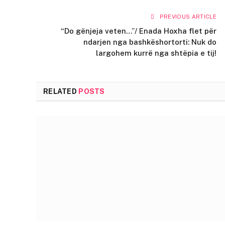
PREVIOUS ARTICLE
“Do gënjeja veten…”/ Enada Hoxha flet për
ndarjen nga bashkëshortorti: Nuk do
largohem kurrë nga shtëpia e tij!
RELATED
POSTS