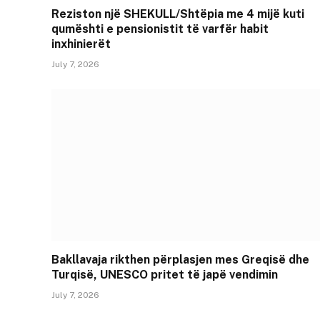
Reziston një SHEKULL/Shtëpia me 4 mijë kuti
qumështi e pensionistit të varfër habit
inxhinierët
July 7, 2026
Bakllavaja rikthen përplasjen mes Greqisë dhe
Turqisë, UNESCO pritet të japë vendimin
July 7, 2026