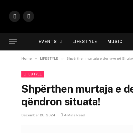
Instagram
YouTube
EVENTS
LIFESTYLE
MUSIC
»
»
Home
LIFESTYLE
Shpërthen murtaja e derrave në Shqipër
LIFESTYLE
Shpërthen murtaja e der
qëndron situata!
December 28, 2024
4 Mins Read