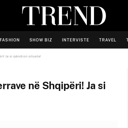
FASHION
SHOW BIZ
INTERVISTE
TRAVEL
i! Ja si qëndron situata!
rave në Shqipëri! Ja si