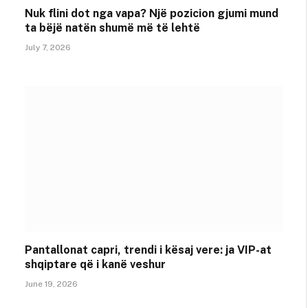
Nuk flini dot nga vapa? Një pozicion gjumi mund
ta bëjë natën shumë më të lehtë
July 7, 2026
Pantallonat capri, trendi i kësaj vere: ja VIP-at
shqiptare që i kanë veshur
June 19, 2026