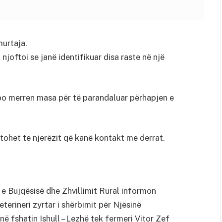
murtaja.
 njoftoi se janë identifikuar disa raste në një
 po merren masa për të parandaluar përhapjen e
tohet te njerëzit që kanë kontakt me derrat.
 e Bujqësisë dhe Zhvillimit Rural informon
erineri zyrtar i shërbimit për Njësinë
ë fshatin Ishull – Lezhë tek fermeri Vitor Zef