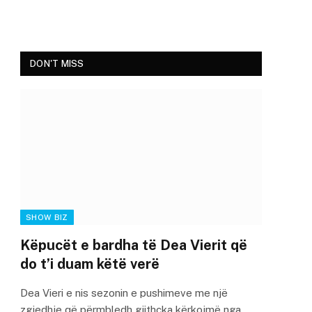
DON'T MISS
SHOW BIZ
Këpucët e bardha të Dea Vierit që
do t’i duam këtë verë
Dea Vieri e nis sezonin e pushimeve me një
zgjedhje që përmbledh gjithçka kërkojmë nga…