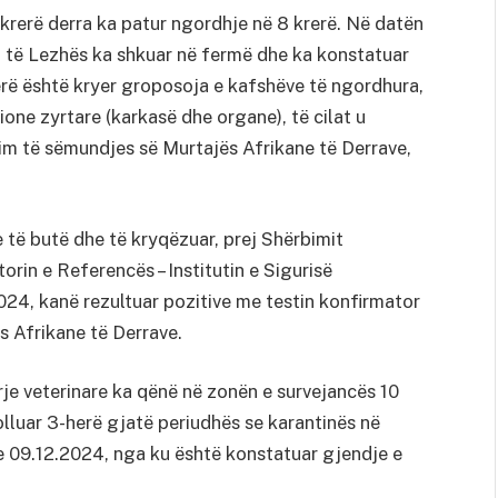
erë derra ka patur ngordhje në 8 krerë. Në datën
t të Lezhës ka shkuar në fermë dhe ka konstatuar
erë është kryer groposoja e kafshëve të ngordhura,
ione zyrtare (karkasë dhe organe), të cilat u
im të sëmundjes së Murtajës Afrikane të Derrave,
të butë dhe të kryqëzuar, prej Shërbimit
rin e Referencës – Institutin e Sigurisë
024, kanë rezultuar pozitive me testin konfirmator
s Afrikane të Derrave.
je veterinare ka qënë në zonën e survejancës 10
lluar 3-herë gjatë periudhës se karantinës në
e 09.12.2024, nga ku është konstatuar gjendje e