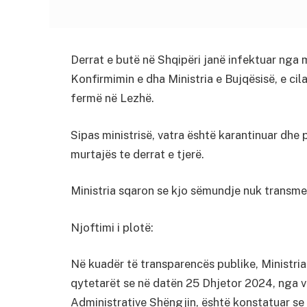
Derrat e butë në Shqipëri janë infektuar nga 
Konfirmimin e dha Ministria e Bujqësisë, e cila
fermë në Lezhë.
Sipas ministrisë, vatra është karantinuar dhe
murtajës te derrat e tjerë.
Ministria sqaron se kjo sëmundje nuk transme
Njoftimi i plotë:
Në kuadër të transparencës publike, Ministria
qytetarët se në datën 25 Dhjetor 2024, nga vet
Administrative Shëngjin, është konstatuar se n