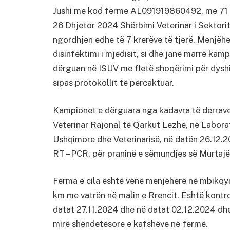
Jushi me kod ferme AL091919860492, me 71 kr
26 Dhjetor 2024 Shërbimi Veterinar i Sektori
ngordhjen edhe të 7 krerëve të tjerë. Menjëh
disinfektimi i mjedisit, si dhe janë marrë kamp
dërguan në ISUV me fletë shoqërimi për dysh
sipas protokollit të përcaktuar.
Kampionet e dërguara nga kadavra të derrave 
Veterinar Rajonal të Qarkut Lezhë, në Laborato
Ushqimore dhe Veterinarisë, në datën 26.12.2
RT – PCR, për praninë e sëmundjes së Murtajë
Ferma e cila është vënë menjëherë në mbikqyr
km me vatrën në malin e Rrencit. Është kontro
datat 27.11.2024 dhe në datat 02.12.2024 dh
mirë shëndetësore e kafshëve në fermë.