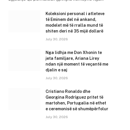
Koleksioni personal i atleteve
të Eminem del në ankand,
modelet më të rralla mund të
shiten deri në 35 mijë dollarë
July 30, 2026
Nga lidhja me Don Xhonin te
jeta familjare, Ariana Lirey
ndan një moment të veçantë me
djalin e saj
July 30, 2026
Cristiano Ronaldo dhe
Georgina Rodríguez pritet të
martohen, Portugalia në ethet
e ceremonisë së shumëpërfolur
July 30, 2026