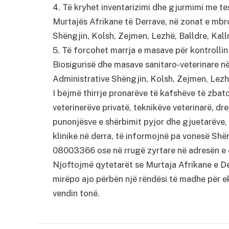
4. Të kryhet inventarizimi dhe gjurmimi me t
Murtajës Afrikane të Derrave, në zonat e mbro
Shëngjin, Kolsh, Zejmen, Lezhë, Balldre, Kal
5. Të forcohet marrja e masave për kontrollin
Biosigurisë dhe masave sanitaro-veterinare n
Administrative Shëngjin, Kolsh, Zejmen, Lezh
I bëjmë thirrje pronarëve të kafshëve të zbat
veterinerëve privatë, teknikëve veterinarë, dre
punonjësve e shërbimit pyjor dhe gjuetarëve, 
klinike në derra, të informojnë pa vonesë Shë
08003366 ose në rrugë zyrtare në adresën e 
Njoftojmë qytetarët se Murtaja Afrikane e De
mirëpo ajo përbën një rëndësi të madhe për e
vendin tonë.