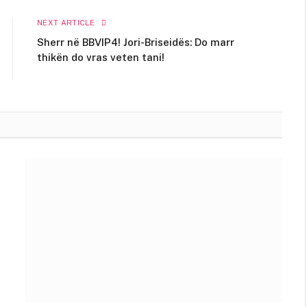
NEXT ARTICLE
Sherr në BBVIP4! Jori-Briseidës: Do marr
thikën do vras veten tani!