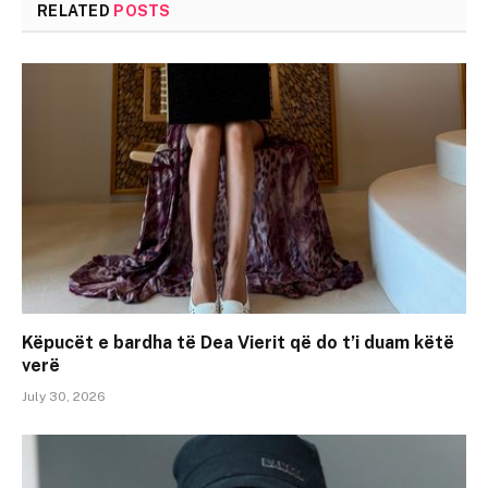
RELATED
POSTS
Këpucët e bardha të Dea Vierit që do t’i duam këtë
verë
July 30, 2026