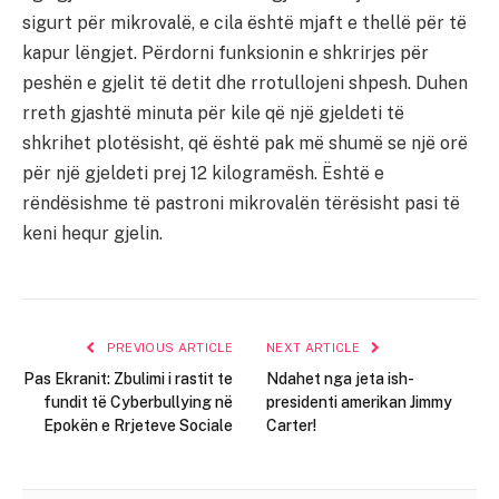
sigurt për mikrovalë, e cila është mjaft e thellë për të
kapur lëngjet. Përdorni funksionin e shkrirjes për
peshën e gjelit të detit dhe rrotullojeni shpesh. Duhen
rreth gjashtë minuta për kile që një gjeldeti të
shkrihet plotësisht, që është pak më shumë se një orë
për një gjeldeti prej 12 kilogramësh. Është e
rëndësishme të pastroni mikrovalën tërësisht pasi të
keni hequr gjelin.
PREVIOUS ARTICLE
NEXT ARTICLE
Pas Ekranit: Zbulimi i rastit te
Ndahet nga jeta ish-
fundit të Cyberbullying në
presidenti amerikan Jimmy
Epokën e Rrjeteve Sociale
Carter!