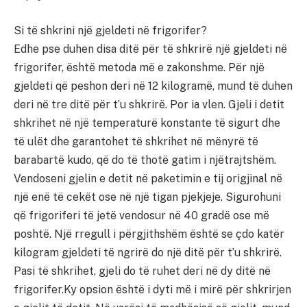
Si të shkrini një gjeldeti në frigorifer?
Edhe pse duhen disa ditë për të shkrirë një gjeldeti në
frigorifer, është metoda më e zakonshme. Për një
gjeldeti që peshon deri në 12 kilogramë, mund të duhen
deri në tre ditë për t’u shkrirë. Por ia vlen. Gjeli i detit
shkrihet në një temperaturë konstante të sigurt dhe
të ulët dhe garantohet të shkrihet në mënyrë të
barabartë kudo, që do të thotë gatim i njëtrajtshëm.
Vendoseni gjelin e detit në paketimin e tij origjinal në
një enë të cekët ose në një tigan pjekjeje. Sigurohuni
që frigoriferi të jetë vendosur në 40 gradë ose më
poshtë. Një rregull i përgjithshëm është se çdo katër
kilogram gjeldeti të ngrirë do një ditë për t’u shkrirë.
Pasi të shkrihet, gjeli do të ruhet deri në dy ditë në
frigorifer.Ky opsion është i dyti më i mirë për shkrirjen