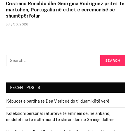
Cristiano Ronaldo dhe Georgina Rodríguez pritet të
martohen, Portugalia në ethet e ceremonisë së
shumëpërfolur
July 30, 2026
RECENT POSTS
Këpucët e bardha të Dea Vierit që do t’i duam këtë verë
Koleksioni personal i atleteve të Eminem del në ankand,
modelet më të rralla mund të shiten deri në 35 mijë dollarë