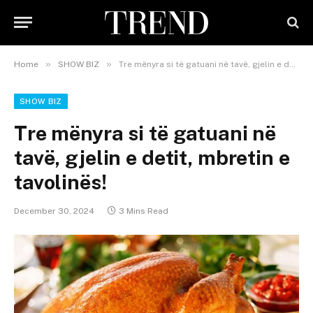
»
»
Home
SHOW BIZ
Tre mënyra si të gatuani në tavë, gjelin e detit, mbretin e tavolinës!
SHOW BIZ
Tre mënyra si të gatuani në
tavë, gjelin e detit, mbretin e
tavolinës!
December 30, 2024
3 Mins Read