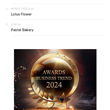
on
NURIJE TROCA
Lotus Flower
on
ILDA
Pastel Bakery