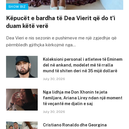
SHOW BIZ
Këpucët e bardha të Dea Vierit që do t’i
duam këtë verë
Dea Vieri e nis sezonin e pushimeve me një zgjedhje që
përmbledh gjithçka kërkojmë nga…
Koleksioni personal i atleteve të Eminem
del në ankand, modelet më të rralla
mund të shiten deri në 35 mijë dollarë
July 30, 2026
Nga lidhja me Don Xhonin te jeta
familjare, Ariana Lirey ndan një moment
të veçantë me djalin e saj
July 30, 2026
Cristiano Ronaldo dhe Georgina