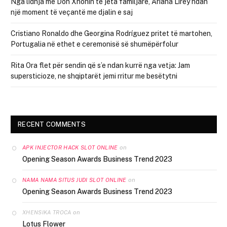
Nga lidhja me Don Xhonin te jeta familjare, Ariana Lirey ndan
një moment të veçantë me djalin e saj
Cristiano Ronaldo dhe Georgina Rodríguez pritet të martohen,
Portugalia në ethet e ceremonisë së shumëpërfolur
Rita Ora flet për sendin që s’e ndan kurrë nga vetja: Jam
supersticioze, ne shqiptarët jemi rritur me besëtytni
RECENT COMMENTS
on
APK INJECTOR HACK SLOT ONLINE
Opening Season Awards Business Trend 2023
on
NAMA NAMA SITUS JUDI SLOT ONLINE
Opening Season Awards Business Trend 2023
on
XHENSIKA TROCA
Lotus Flower