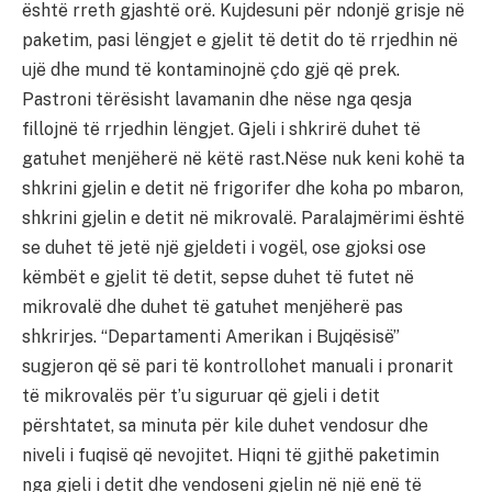
është rreth gjashtë orë. Kujdesuni për ndonjë grisje në
paketim, pasi lëngjet e gjelit të detit do të rrjedhin në
ujë dhe mund të kontaminojnë çdo gjë që prek.
Pastroni tërësisht lavamanin dhe nëse nga qesja
fillojnë të rrjedhin lëngjet. Gjeli i shkrirë duhet të
gatuhet menjëherë në këtë rast.Nëse nuk keni kohë ta
shkrini gjelin e detit në frigorifer dhe koha po mbaron,
shkrini gjelin e detit në mikrovalë. Paralajmërimi është
se duhet të jetë një gjeldeti i vogël, ose gjoksi ose
këmbët e gjelit të detit, sepse duhet të futet në
mikrovalë dhe duhet të gatuhet menjëherë pas
shkrirjes. “Departamenti Amerikan i Bujqësisë”
sugjeron që së pari të kontrollohet manuali i pronarit
të mikrovalës për t’u siguruar që gjeli i detit
përshtatet, sa minuta për kile duhet vendosur dhe
niveli i fuqisë që nevojitet. Hiqni të gjithë paketimin
nga gjeli i detit dhe vendoseni gjelin në një enë të