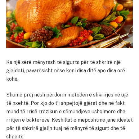
Ka një sërë mënyrash të sigurta për të shkrirë një
gjeldeti, pavarësisht nëse keni disa ditë apo disa orë
kohë.
Shumë prej nesh përdorin metodën e shkrirjes në ujë
të nxehtë. Por kjo do t’i shpejtojë gjërat dhe në fakt
mund të rrisë rrezikun e sëmundjeve ushqimore dhe
rritjen e baktereve. Këshillat e mëposhtme janë idealet
për të shkrirë gjelin tuaj në mënyrë të sigurt dhe të
shpejtë: