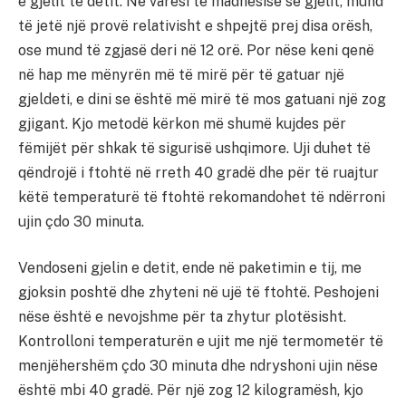
e gjelit të detit. Në varësi të madhësisë së gjelit, mund
të jetë një provë relativisht e shpejtë prej disa orësh,
ose mund të zgjasë deri në 12 orë. Por nëse keni qenë
në hap me mënyrën më të mirë për të gatuar një
gjeldeti, e dini se është më mirë të mos gatuani një zog
gjigant. Kjo metodë kërkon më shumë kujdes për
fëmijët për shkak të sigurisë ushqimore. Uji duhet të
qëndrojë i ftohtë në rreth 40 gradë dhe për të ruajtur
këtë temperaturë të ftohtë rekomandohet të ndërroni
ujin çdo 30 minuta.
Vendoseni gjelin e detit, ende në paketimin e tij, me
gjoksin poshtë dhe zhyteni në ujë të ftohtë. Peshojeni
nëse është e nevojshme për ta zhytur plotësisht.
Kontrolloni temperaturën e ujit me një termometër të
menjëhershëm çdo 30 minuta dhe ndryshoni ujin nëse
është mbi 40 gradë. Për një zog 12 kilogramësh, kjo