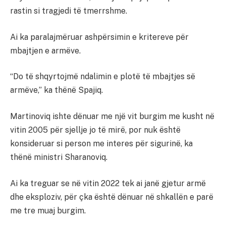
rastin si tragjedi të tmerrshme.
Ai ka paralajmëruar ashpërsimin e kritereve për
mbajtjen e armëve.
“Do të shqyrtojmë ndalimin e plotë të mbajtjes së
armëve,” ka thënë Spajiq.
Martinoviq ishte dënuar me një vit burgim me kusht në
vitin 2005 për sjellje jo të mirë, por nuk është
konsideruar si person me interes për sigurinë, ka
thënë ministri Sharanoviq.
Ai ka treguar se në vitin 2022 tek ai janë gjetur armë
dhe eksploziv, për çka është dënuar në shkallën e parë
me tre muaj burgim.