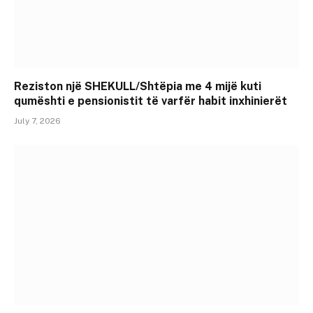
Reziston një SHEKULL/Shtëpia me 4 mijë kuti
qumështi e pensionistit të varfër habit inxhinierët
July 7, 2026