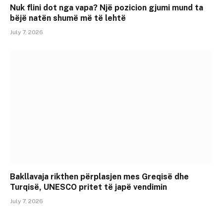
Nuk flini dot nga vapa? Një pozicion gjumi mund ta
bëjë natën shumë më të lehtë
July 7, 2026
Bakllavaja rikthen përplasjen mes Greqisë dhe
Turqisë, UNESCO pritet të japë vendimin
July 7, 2026