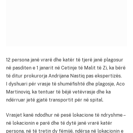
12 persona janë vrarë dhe katër të tjerë janë plagosur
në pasditen e 1 janarit në Cetinje të Malit të Zi, ka bërë
të ditur prokurorja Andrijana Nastiq pas ekspertizës.
I dyshuari për vrasje të shumëfishtë dhe plagosje, Aco
Martinoviq, ka tentuar të bëjë vetëvrasje dhe ka
ndërruar jetë gjatë transportit për në spital.
Vrasjet kanë ndodhur në pesë lokacione të ndryshme –
në lokacionin e parë dhe të dytë janë vrarë katër
persona, në të tretin dy fëmijë, ndërsa në lokacionin e