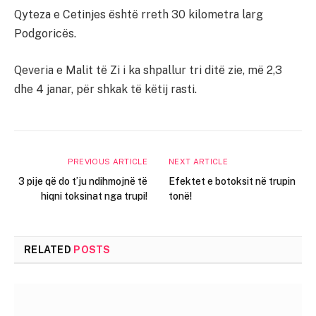
Qyteza e Cetinjes është rreth 30 kilometra larg
Podgoricës.
Qeveria e Malit të Zi i ka shpallur tri ditë zie, më 2,3
dhe 4 janar, për shkak të këtij rasti.
PREVIOUS ARTICLE
NEXT ARTICLE
3 pije që do t’ju ndihmojnë të
Efektet e botoksit në trupin
hiqni toksinat nga trupi!
tonë!
RELATED
POSTS