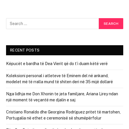
RECENT POSTS
Këpucët e bardha të Dea Vierit që do t’i duam këtë verë
Koleksioni personal i atleteve të Eminem del në ankand,
modelet më të rralla mund të shiten deri në 35 mijë dollarë
Nga lidhja me Don Xhonin te jeta familjare, Ariana Lirey ndan
një moment të veçantë me djalin e saj
Cristiano Ronaldo dhe Georgina Rodríguez pritet të martohen,
Portugalia në ethet e ceremonisë së shumëpërfolur