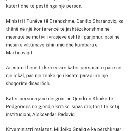
katërt dhe të pestë nga një person.
Ministri i Punëve të Brendshme, Danillo Sharanoviq, ka
thënë në një konferencë të jashtëzakonshme në
mesnatë se motivi i vrasjeve është i panjohur, pasi në
mesin e viktimave ishin miq dhe kumbara e
Martinoviqit.
Ai është thënë t’i ketë vrarë katër personat e parë në
një lokal, pas një zënke që i kishte paraprirë një
shoqërimi disaorësh.
Katër persona janë dërguar në Qendrën Klinike të
Podgoricës në gjendje kritike, sipas drejtorit të këtij
institucioni, Aleksandar Radoviq.
Kryeministri malazez, Millojko Spajiq e ka përshkruar