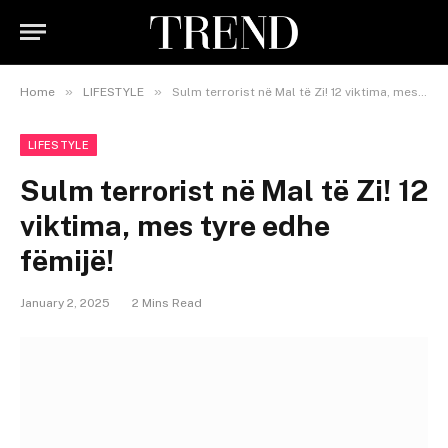
»
»
Home
LIFESTYLE
Sulm terrorist në Mal të Zi! 12 viktima, mes tyre edhe fëmijë!
LIFESTYLE
Sulm terrorist në Mal të Zi! 12
viktima, mes tyre edhe
fëmijë!
January 2, 2025
2 Mins Read