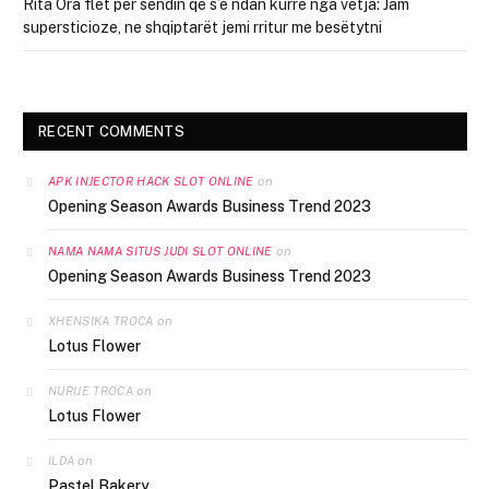
Rita Ora flet për sendin që s’e ndan kurrë nga vetja: Jam
supersticioze, ne shqiptarët jemi rritur me besëtytni
RECENT COMMENTS
on
APK INJECTOR HACK SLOT ONLINE
Opening Season Awards Business Trend 2023
on
NAMA NAMA SITUS JUDI SLOT ONLINE
Opening Season Awards Business Trend 2023
on
XHENSIKA TROCA
Lotus Flower
on
NURIJE TROCA
Lotus Flower
on
ILDA
Pastel Bakery