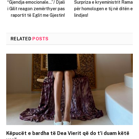
“Gjendja emocionale…”/ Djali
Surpriza e kryeministrit Rama
i Gilit reagon zemërthyer pas
për homologen e tij në ditën e
raportit të Eglit me Gjestin!
lindjes!
RELATED
POSTS
Këpucët e bardha të Dea Vierit që do t’i duam këtë