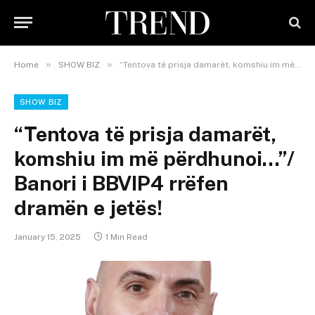
»
»
Home
SHOW BIZ
“Tentova të prisja damarët, komshiu im më përdhunoi…”/ Banori i BBVIP4 rrëfen dramën e jetës!
SHOW BIZ
“Tentova të prisja damarët,
komshiu im më përdhunoi…”/
Banori i BBVIP4 rrëfen
dramën e jetës!
January 15, 2025
1 Min Read