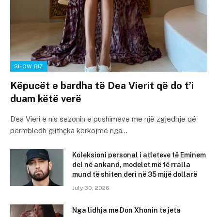
SHOW BIZ
Këpucët e bardha të Dea Vierit që do t’i
duam këtë verë
Dea Vieri e nis sezonin e pushimeve me një zgjedhje që
përmbledh gjithçka kërkojmë nga…
Koleksioni personal i atleteve të Eminem
del në ankand, modelet më të rralla
mund të shiten deri në 35 mijë dollarë
July 30, 2026
Nga lidhja me Don Xhonin te jeta