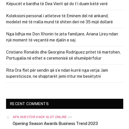
Këpucët e bardha të Dea Vierit që do t’i duam këtë verë
Koleksioni personal i atleteve të Eminem del në ankand,
modelet më të rralla mund të shiten deri në 35 mijë dollarë
Nga lidhja me Don Xhonin te jeta familjare, Ariana Lirey ndan
një moment të veçantë me djalin e saj
Cristiano Ronaldo dhe Georgina Rodríguez pritet të martohen,
Portugalia në ethet e ceremonisë së shumëpërfolur
Rita Ora flet për sendin që s’e ndan kurrë nga vetja: Jam
supersticioze, ne shqiptarët jemi rritur me besëtytni
RECENT COMMENTS
on
APK INJECTOR HACK SLOT ONLINE
Opening Season Awards Business Trend 2023