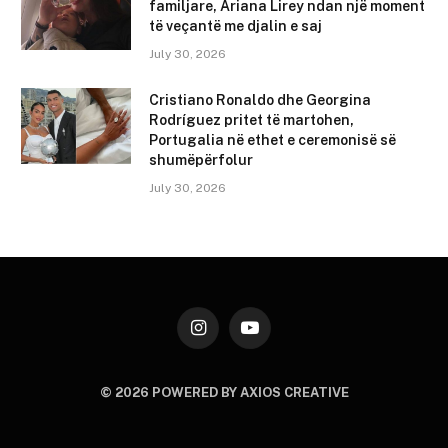
familjare, Ariana Lirey ndan një moment
të veçantë me djalin e saj
July 30, 2026
Cristiano Ronaldo dhe Georgina
Rodríguez pritet të martohen,
Portugalia në ethet e ceremonisë së
shumëpërfolur
July 30, 2026
Instagram
YouTube
© 2026 POWERED BY AXIOS CREATIVE