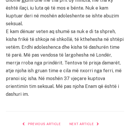
dhomë gjumi dhe më tha prit dy minuta, më tha ky
është ilaçi, iu luta që të mos e bënte. Nuk e kam
kuptuar deri në moshën adoleshente se ishte abuzim
seksual.
E kam dënuar veten aq shumë sa nuk e di ta shpreh,
kisha frikë të shkoja në shkollë, të kthehesha në shtëpi
vetëm. Erdhi adoleshenca dhe kisha të dashurën time
të parë. Më pas vendosa të largohesha në Londër,
merrja rroba nga prindërit. Tentova të prisja damarët,
atje njoha ish gruan time e cila më nxorri nga ferri, më
pranoi siç isha. Në moshën 37 vjeçare kuptova
orientimin tim seksual. Më pas njoha Enam që është i
dashuri im.
PREVIOUS ARTICLE
NEXT ARTICLE