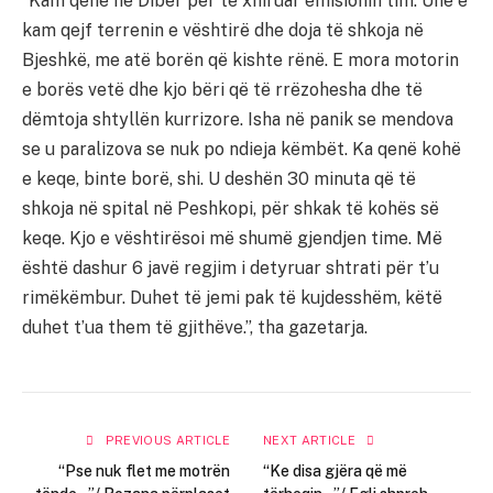
“Kam qenë në Dibër për të xhiruar emisionin tim. Unë e
kam qejf terrenin e vështirë dhe doja të shkoja në
Bjeshkë, me atë borën që kishte rënë. E mora motorin
e borës vetë dhe kjo bëri që të rrëzohesha dhe të
dëmtoja shtyllën kurrizore. Isha në panik se mendova
se u paralizova se nuk po ndieja këmbët. Ka qenë kohë
e keqe, binte borë, shi. U deshën 30 minuta që të
shkoja në spital në Peshkopi, për shkak të kohës së
keqe. Kjo e vështirësoi më shumë gjendjen time. Më
është dashur 6 javë regjim i detyruar shtrati për t’u
rimëkëmbur. Duhet të jemi pak të kujdesshëm, këtë
duhet t’ua them të gjithëve.”, tha gazetarja.
PREVIOUS ARTICLE
NEXT ARTICLE
“Pse nuk flet me motrën
“Ke disa gjëra që më