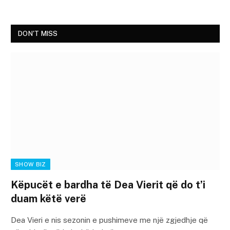
DON'T MISS
SHOW BIZ
Këpucët e bardha të Dea Vierit që do t’i
duam këtë verë
Dea Vieri e nis sezonin e pushimeve me një zgjedhje që