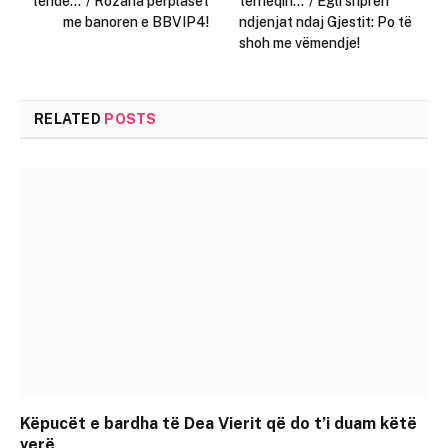
tënde…”/ Rozana përplaset
tërheqin…”/ Egli shpreh
me banoren e BBVIP4!
ndjenjat ndaj Gjestit: Po të
shoh me vëmendje!
RELATED
POSTS
Këpucët e bardha të Dea Vierit që do t’i duam këtë
verë