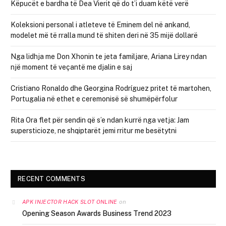
Këpucët e bardha të Dea Vierit që do t’i duam këtë verë
Koleksioni personal i atleteve të Eminem del në ankand,
modelet më të rralla mund të shiten deri në 35 mijë dollarë
Nga lidhja me Don Xhonin te jeta familjare, Ariana Lirey ndan
një moment të veçantë me djalin e saj
Cristiano Ronaldo dhe Georgina Rodríguez pritet të martohen,
Portugalia në ethet e ceremonisë së shumëpërfolur
Rita Ora flet për sendin që s’e ndan kurrë nga vetja: Jam
supersticioze, ne shqiptarët jemi rritur me besëtytni
RECENT COMMENTS
on
APK INJECTOR HACK SLOT ONLINE
Opening Season Awards Business Trend 2023