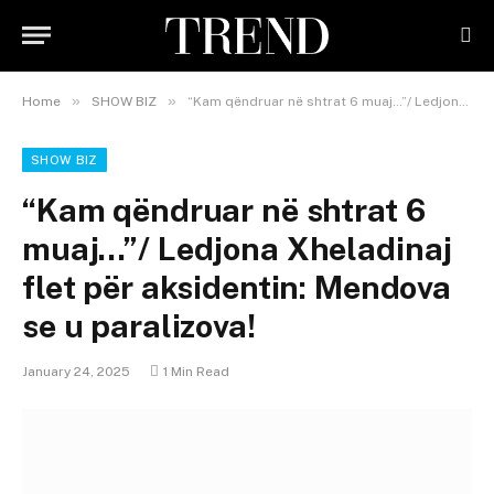
»
»
Home
SHOW BIZ
“Kam qëndruar në shtrat 6 muaj…”/ Ledjona Xheladinaj flet për aksidentin: Mendova se u paralizova!
SHOW BIZ
“Kam qëndruar në shtrat 6
muaj…”/ Ledjona Xheladinaj
flet për aksidentin: Mendova
se u paralizova!
January 24, 2025
1 Min Read