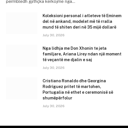
përmbledh gjithçka kërkojmë nga…
Koleksioni personal i atleteve të Eminem
del në ankand, modelet më të rralla
mund të shiten deri në 35 mijë dollarë
July 30, 2026
Nga lidhja me Don Xhonin te jeta
familjare, Ariana Lirey ndan një moment
të veçantë me djalin e saj
July 30, 2026
Cristiano Ronaldo dhe Georgina
Rodríguez pritet të martohen,
Portugalia në ethet e ceremonisë së
shumëpërfolur
July 30, 2026