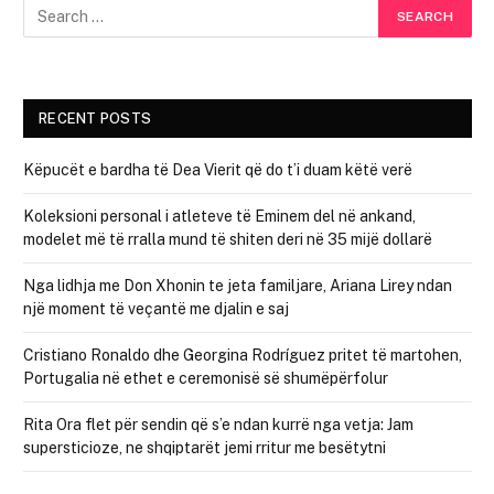
RECENT POSTS
Këpucët e bardha të Dea Vierit që do t’i duam këtë verë
Koleksioni personal i atleteve të Eminem del në ankand,
modelet më të rralla mund të shiten deri në 35 mijë dollarë
Nga lidhja me Don Xhonin te jeta familjare, Ariana Lirey ndan
një moment të veçantë me djalin e saj
Cristiano Ronaldo dhe Georgina Rodríguez pritet të martohen,
Portugalia në ethet e ceremonisë së shumëpërfolur
Rita Ora flet për sendin që s’e ndan kurrë nga vetja: Jam
supersticioze, ne shqiptarët jemi rritur me besëtytni