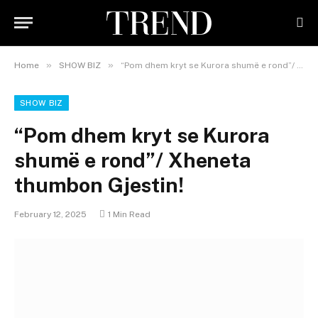
»
»
Home
SHOW BIZ
“Pom dhem kryt se Kurora shumë e rond”/ Xheneta thumbon Gjestin!
SHOW BIZ
“Pom dhem kryt se Kurora
shumë e rond”/ Xheneta
thumbon Gjestin!
February 12, 2025
1 Min Read