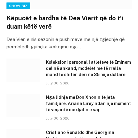
SHOW BIZ
Këpucët e bardha të Dea Vierit që do t’i
duam këtë verë
Dea Vieri e nis sezonin e pushimeve me një zgjedhje që
përmbledh gjithçka kërkojmë nga…
Koleksioni personal i atleteve të Eminem
del në ankand, modelet më të rralla
mund të shiten deri në 35 mijë dollarë
July 30, 2026
Nga lidhja me Don Xhonin te jeta
familjare, Ariana Lirey ndan një moment
të veçantë me djalin e saj
July 30, 2026
Cristiano Ronaldo dhe Georgina