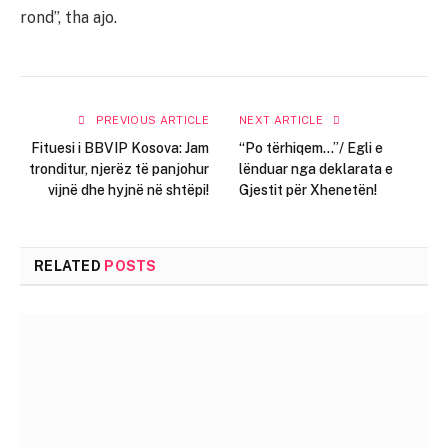
rond”, tha ajo.
PREVIOUS ARTICLE
NEXT ARTICLE
Fituesi i BBVIP Kosova: Jam
“Po tërhiqem…”/ Egli e
tronditur, njerëz të panjohur
lënduar nga deklarata e
vijnë dhe hyjnë në shtëpi!
Gjestit për Xhenetën!
RELATED
POSTS