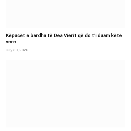
Këpucët e bardha të Dea Vierit që do t’i duam këtë
verë
July 30, 2026