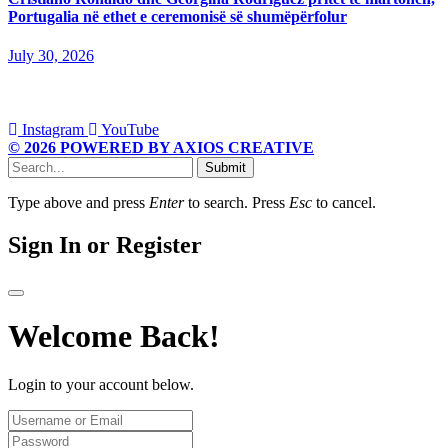
Portugalia në ethet e ceremonisë së shumëpërfolur
July 30, 2026
Instagram
YouTube
© 2026 POWERED BY AXIOS CREATIVE
Submit
Type above and press
Enter
to search. Press
Esc
to cancel.
Sign In or Register
Welcome Back!
Login to your account below.