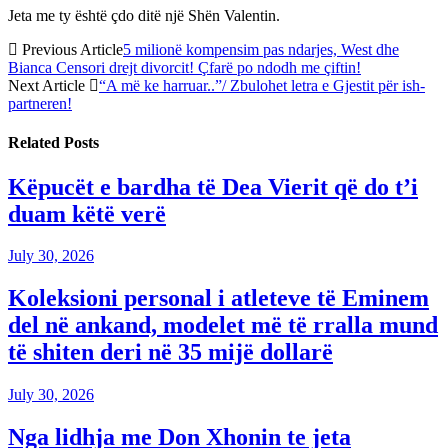
Jeta me ty është çdo ditë një Shën Valentin.
Previous Article
5 milionë kompensim pas ndarjes, West dhe
Bianca Censori drejt divorcit! Çfarë po ndodh me çiftin!
Next Article
“A më ke harruar..”/ Zbulohet letra e Gjestit për ish-
partneren!
Related
Posts
Këpucët e bardha të Dea Vierit që do t’i
duam këtë verë
July 30, 2026
Koleksioni personal i atleteve të Eminem
del në ankand, modelet më të rralla mund
të shiten deri në 35 mijë dollarë
July 30, 2026
Nga lidhja me Don Xhonin te jeta