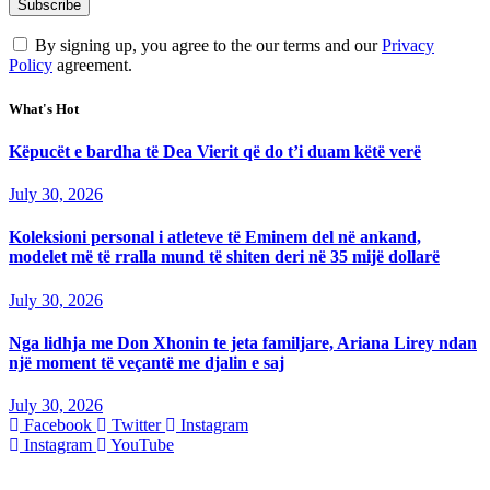
By signing up, you agree to the our terms and our
Privacy
Policy
agreement.
What's Hot
Këpucët e bardha të Dea Vierit që do t’i duam këtë verë
July 30, 2026
Koleksioni personal i atleteve të Eminem del në ankand,
modelet më të rralla mund të shiten deri në 35 mijë dollarë
July 30, 2026
Nga lidhja me Don Xhonin te jeta familjare, Ariana Lirey ndan
një moment të veçantë me djalin e saj
July 30, 2026
Facebook
Twitter
Instagram
Instagram
YouTube