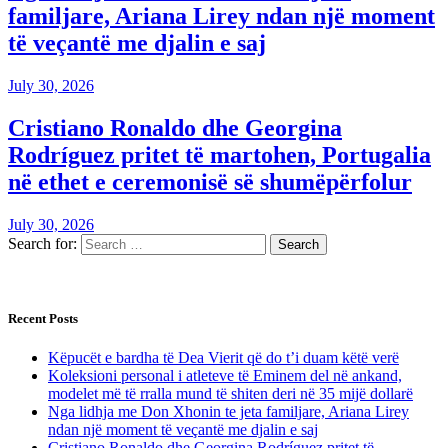
familjare, Ariana Lirey ndan një moment
të veçantë me djalin e saj
July 30, 2026
Cristiano Ronaldo dhe Georgina
Rodríguez pritet të martohen, Portugalia
në ethet e ceremonisë së shumëpërfolur
July 30, 2026
Search for:
Recent Posts
Këpucët e bardha të Dea Vierit që do t’i duam këtë verë
Koleksioni personal i atleteve të Eminem del në ankand,
modelet më të rralla mund të shiten deri në 35 mijë dollarë
Nga lidhja me Don Xhonin te jeta familjare, Ariana Lirey
ndan një moment të veçantë me djalin e saj
Cristiano Ronaldo dhe Georgina Rodríguez pritet të