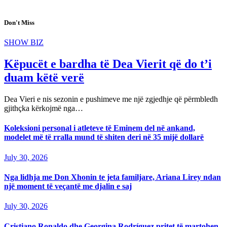
Don't Miss
SHOW BIZ
Këpucët e bardha të Dea Vierit që do t’i
duam këtë verë
Dea Vieri e nis sezonin e pushimeve me një zgjedhje që përmbledh
gjithçka kërkojmë nga…
Koleksioni personal i atleteve të Eminem del në ankand,
modelet më të rralla mund të shiten deri në 35 mijë dollarë
July 30, 2026
Nga lidhja me Don Xhonin te jeta familjare, Ariana Lirey ndan
një moment të veçantë me djalin e saj
July 30, 2026
Cristiano Ronaldo dhe Georgina Rodríguez pritet të martohen,