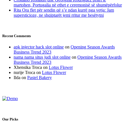
martohen, Portugalia në ethet e ceremonisë së shumëpërfolur
Rita Ora flet për sendin që s’e ndan kurrë nga vetja: Jam
supersticioze, ne shqiptarët jemi rritur me besëtytni
Recent Comments
apk injector hack slot online
on
Opening Season Awards
Business Trend 2023
nama nama situs judi slot online
on
Opening Season Awards
Business Trend 2023
Xhensika Troca
on
Lotus Flower
nurije Troca
on
Lotus Flower
Ilda
on
Pastel Bakery
Our Picks