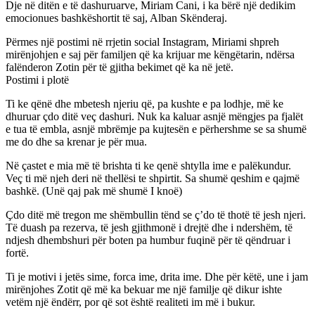
Dje në ditën e të dashuruarve, Miriam Cani, i ka bërë një dedikim
emocionues bashkëshortit të saj, Alban Skënderaj.
Përmes një postimi në rrjetin social Instagram, Miriami shpreh
mirënjohjen e saj për familjen që ka krijuar me këngëtarin, ndërsa
falënderon Zotin për të gjitha bekimet që ka në jetë.
Postimi i plotë
Ti ke qënë dhe mbetesh njeriu që, pa kushte e pa lodhje, më ke
dhuruar çdo ditë veç dashuri. Nuk ka kaluar asnjë mëngjes pa fjalët
e tua të embla, asnjë mbrëmje pa kujtesën e përhershme se sa shumë
me do dhe sa krenar je për mua.
Në çastet e mia më të brishta ti ke qenë shtylla ime e palëkundur.
Veç ti më njeh deri në thellësi te shpirtit. Sa shumë qeshim e qajmë
bashkë. (Unë qaj pak më shumë I knoë)
Çdo ditë më tregon me shëmbullin tënd se ç’do të thotë të jesh njeri.
Të duash pa rezerva, të jesh gjithmonë i drejtë dhe i ndershëm, të
ndjesh dhembshuri për boten pa humbur fuqinë për të qëndruar i
fortë.
Ti je motivi i jetës sime, forca ime, drita ime. Dhe për këtë, une i jam
mirënjohes Zotit që më ka bekuar me një familje që dikur ishte
vetëm një ëndërr, por që sot është realiteti im më i bukur.