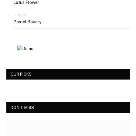
Lotus Flower
on
ILDA
Pastel Bakery
OUR PICKS
DON'T MISS