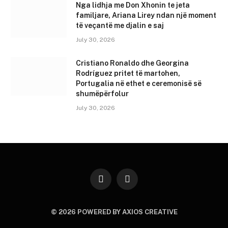
Nga lidhja me Don Xhonin te jeta
familjare, Ariana Lirey ndan një moment
të veçantë me djalin e saj
July 30, 2026
Cristiano Ronaldo dhe Georgina
Rodríguez pritet të martohen,
Portugalia në ethet e ceremonisë së
shumëpërfolur
July 30, 2026
Instagram
YouTube
© 2026 POWERED BY AXIOS CREATIVE