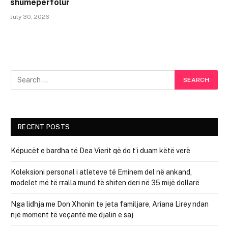
shumëpërfolur
July 30, 2026
RECENT POSTS
Këpucët e bardha të Dea Vierit që do t’i duam këtë verë
Koleksioni personal i atleteve të Eminem del në ankand,
modelet më të rralla mund të shiten deri në 35 mijë dollarë
Nga lidhja me Don Xhonin te jeta familjare, Ariana Lirey ndan
një moment të veçantë me djalin e saj