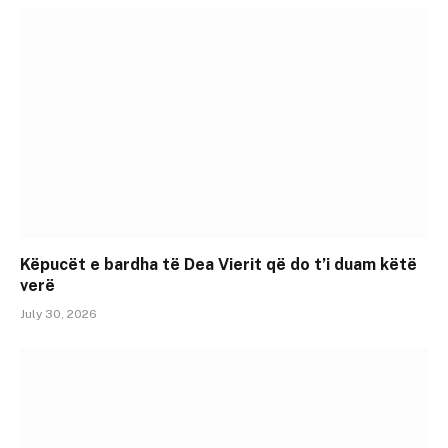
Këpucët e bardha të Dea Vierit që do t’i duam këtë
verë
July 30, 2026