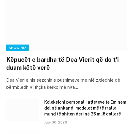
SHOW BIZ
Këpucët e bardha të Dea Vierit që do t’i
duam këtë verë
Dea Vieri e nis sezonin e pushimeve me një zgjedhje që
përmbledh gjithçka kërkojmë nga…
Koleksioni personal i atleteve të Eminem
del në ankand, modelet më të rralla
mund të shiten deri në 35 mijë dollarë
July 30, 2026