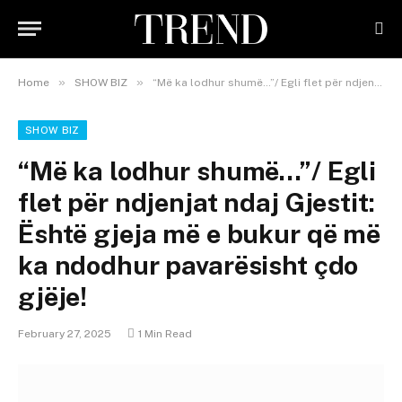
»
»
Home
SHOW BIZ
“Më ka lodhur shumë…”/ Egli flet për ndjenjat ndaj Gjestit: Është gjeja më e bukur që më ka ndodhur pavarësisht çdo gjëje!
SHOW BIZ
“Më ka lodhur shumë…”/ Egli
flet për ndjenjat ndaj Gjestit:
Është gjeja më e bukur që më
ka ndodhur pavarësisht çdo
gjëje!
February 27, 2025
1 Min Read