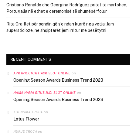
Cristiano Ronaldo dhe Georgina Rodríguez pritet të martohen,
Portugalia në ethet e ceremonisë së shumëpërfolur
Rita Ora flet për sendin që s’e ndan kurrë nga vetja: Jam
supersticioze, ne shqiptarët jemi rritur me besëtytni
RECENT COMMENTS
on
APK INJECTOR HACK SLOT ONLINE
Opening Season Awards Business Trend 2023
on
NAMA NAMA SITUS JUDI SLOT ONLINE
Opening Season Awards Business Trend 2023
on
XHENSIKA TROCA
Lotus Flower
on
NURIJE TROCA