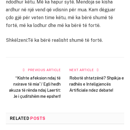
ndodhur këtu. Më ka hapur sytë. Mendoja se kisha
ardhur në një vend që vdisnin për mua. Kam dëgjuar
çdo gjë për veten time këtu, më ka bërë shumë të
fortë, më ka lodhur dhe më ka bërë të fortë.
Shkëlzeni:Të ka bërë realisht shumë të fortë.
PREVIOUS ARTICLE
NEXT ARTICLE
“Kishte afeksion ndaj të
Robotë shtatzënë? Shpikja e
nxirave të mia”/ Egli hedh
radhës e Inteligjencës
akuza të rënda ndaj Laertit:
Artificiale ndez debate!
Je i çuditshëm me epshet!
RELATED
POSTS