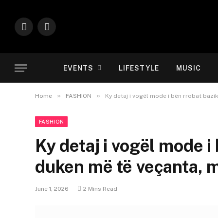
Instagram
YouTube
EVENTS
LIFESTYLE
MUSIC
»
»
Home
FASHION
Ky detaj i vogël mode i bën rrobat baz
FASHION
Ky detaj i vogël mode i
duken më të veçanta, 
June 1, 2026
2 Mins Read