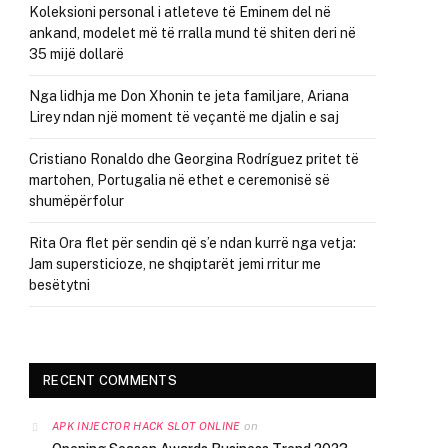
Koleksioni personal i atleteve të Eminem del në
ankand, modelet më të rralla mund të shiten deri në
35 mijë dollarë
Nga lidhja me Don Xhonin te jeta familjare, Ariana
Lirey ndan një moment të veçantë me djalin e saj
Cristiano Ronaldo dhe Georgina Rodríguez pritet të
martohen, Portugalia në ethet e ceremonisë së
shumëpërfolur
Rita Ora flet për sendin që s’e ndan kurrë nga vetja:
Jam supersticioze, ne shqiptarët jemi rritur me
besëtytni
RECENT COMMENTS
on
APK INJECTOR HACK SLOT ONLINE