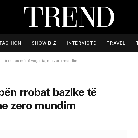
FASHION
SHOW BIZ
INTERVISTE
TRAVEL
ike të duken më të veçanta, me zero mundim
 bën rrobat bazike të
me zero mundim