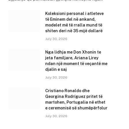
Koleksioni personal i atleteve
të Eminem del në ankand,
modelet më të rralla mund të
shiten deri në 35 mijë dollarë
July 30, 2026
Nga lidhja me Don Xhonin te
jeta familjare, Ariana Lirey
ndan një moment të veçantë me
djalin e saj
July 30, 2026
Cristiano Ronaldo dhe
Georgina Rodríguez pritet të
martohen, Portugalia në ethet
e ceremonisë së shumëpërfolur
July 30, 2026