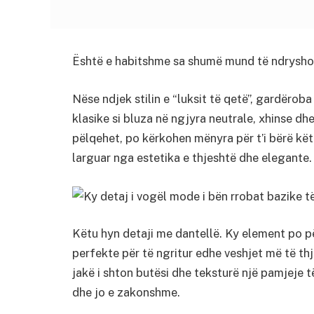
Është e habitshme sa shumë mund të ndryshojë
Nëse ndjek stilin e “luksit të qetë”, gardëro
klasike si bluza në ngjyra neutrale, xhinse dh
pëlqehet, po kërkohen mënyra për t’i bërë kët
larguar nga estetika e thjeshtë dhe elegante.
Këtu hyn detaji me dantellë. Ky element po 
perfekte për të ngritur edhe veshjet më të th
jakë i shton butësi dhe teksturë një pamjeje 
dhe jo e zakonshme.