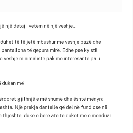
 një detaj i vetëm në një veshje…
ba duhet të të jetë mbushur me veshje bazë dhe
e pantallona të qepura mirë. Edhe pse ky stil
o veshje minimaliste pak më interesante pa u
përdoret gjithnjë e më shumë dhe është mënyra
jeshta. Një prekje dantelle që del në fund ose në
të thjeshtë, duke e bërë atë të duket më e menduar