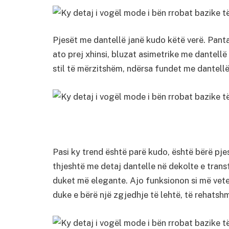
Pjesët me dantellë janë kudo këtë verë. Pant
ato prej xhinsi, bluzat asimetrike me dantellë
stil të mërzitshëm, ndërsa fundet me dantell
Pasi ky trend është parë kudo, është bërë pj
thjeshtë me detaj dantelle në dekolte e tran
duket më elegante. Ajo funksionon si më vete
duke e bërë një zgjedhje të lehtë, të rehatshm