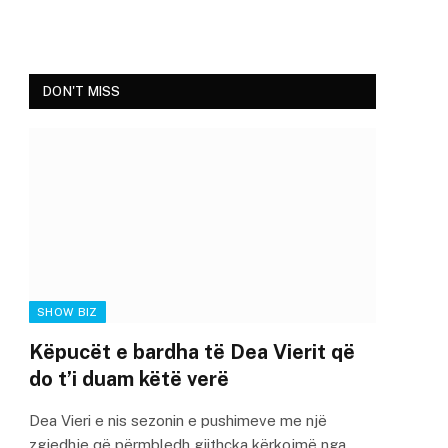
DON'T MISS
SHOW BIZ
Këpucët e bardha të Dea Vierit që
do t’i duam këtë verë
Dea Vieri e nis sezonin e pushimeve me një
zgjedhje që përmbledh gjithçka kërkojmë nga…