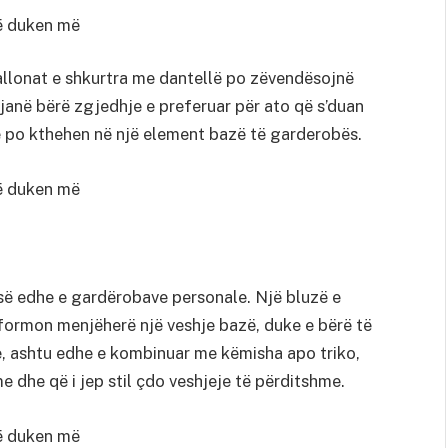
allonat e shkurtra me dantellë po zëvendësojnë
 janë bërë zgjedhje e preferuar për ato që s’duan
ë po kthehen në një element bazë të garderobës.
esë edhe e gardërobave personale. Një bluzë e
sformon menjëherë një veshje bazë, duke e bërë të
, ashtu edhe e kombinuar me këmisha apo triko,
e dhe që i jep stil çdo veshjeje të përditshme.