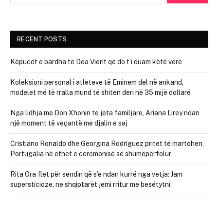
RECENT POSTS
Këpucët e bardha të Dea Vierit që do t’i duam këtë verë
Koleksioni personal i atleteve të Eminem del në ankand,
modelet më të rralla mund të shiten deri në 35 mijë dollarë
Nga lidhja me Don Xhonin te jeta familjare, Ariana Lirey ndan
një moment të veçantë me djalin e saj
Cristiano Ronaldo dhe Georgina Rodríguez pritet të martohen,
Portugalia në ethet e ceremonisë së shumëpërfolur
Rita Ora flet për sendin që s’e ndan kurrë nga vetja: Jam
supersticioze, ne shqiptarët jemi rritur me besëtytni