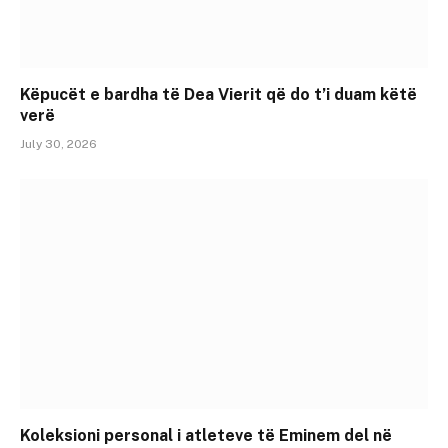
Këpucët e bardha të Dea Vierit që do t’i duam këtë
verë
July 30, 2026
Koleksioni personal i atleteve të Eminem del në