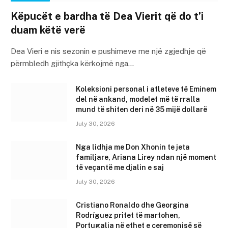
Këpucët e bardha të Dea Vierit që do t’i
duam këtë verë
Dea Vieri e nis sezonin e pushimeve me një zgjedhje që
përmbledh gjithçka kërkojmë nga…
Koleksioni personal i atleteve të Eminem
del në ankand, modelet më të rralla
mund të shiten deri në 35 mijë dollarë
July 30, 2026
Nga lidhja me Don Xhonin te jeta
familjare, Ariana Lirey ndan një moment
të veçantë me djalin e saj
July 30, 2026
Cristiano Ronaldo dhe Georgina
Rodríguez pritet të martohen,
Portugalia në ethet e ceremonisë së