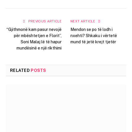
PREVIOUS ARTICLE
NEXT ARTICLE
“Gjithmonë kam pasur nevojë
Mendon se po të lodh i
për mbështetjen e Florit”,
nxehti? Shkaku i vërtetë
Soni Malaj lë të hapur
mund të jetë krejt tjetër
mundësinë e një rikthimi
RELATED
POSTS