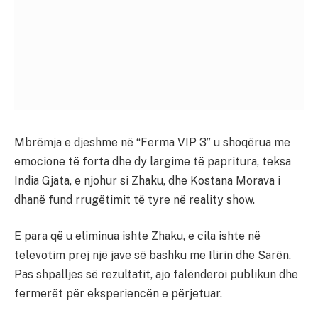
Mbrëmja e djeshme në “Ferma VIP 3” u shoqërua me
emocione të forta dhe dy largime të papritura, teksa
India Gjata, e njohur si Zhaku, dhe Kostana Morava i
dhanë fund rrugëtimit të tyre në reality show.
E para që u eliminua ishte Zhaku, e cila ishte në
televotim prej një jave së bashku me Ilirin dhe Sarën.
Pas shpalljes së rezultatit, ajo falënderoi publikun dhe
fermerët për eksperiencën e përjetuar.