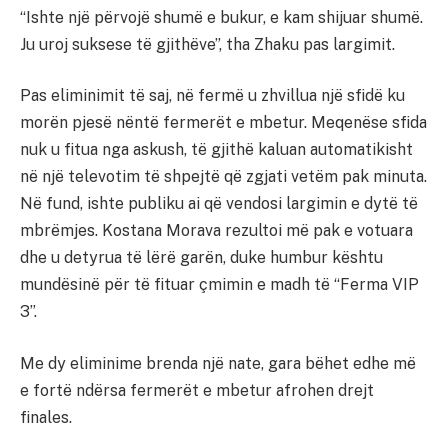
“Ishte një përvojë shumë e bukur, e kam shijuar shumë.
Ju uroj suksese të gjithëve”, tha Zhaku pas largimit.
Pas eliminimit të saj, në fermë u zhvillua një sfidë ku
morën pjesë nëntë fermerët e mbetur. Meqenëse sfida
nuk u fitua nga askush, të gjithë kaluan automatikisht
në një televotim të shpejtë që zgjati vetëm pak minuta.
Në fund, ishte publiku ai që vendosi largimin e dytë të
mbrëmjes. Kostana Morava rezultoi më pak e votuara
dhe u detyrua të lërë garën, duke humbur kështu
mundësinë për të fituar çmimin e madh të “Ferma VIP
3”.
Me dy eliminime brenda një nate, gara bëhet edhe më
e fortë ndërsa fermerët e mbetur afrohen drejt
finales.