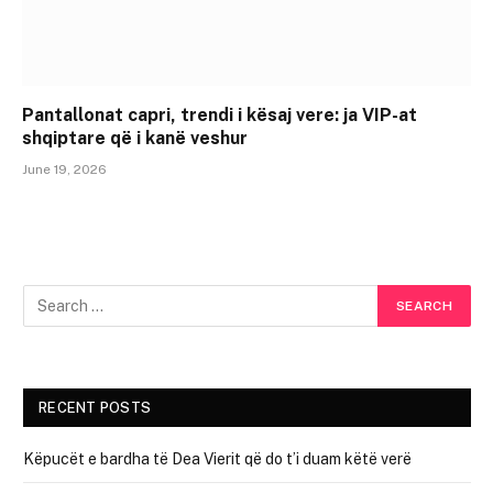
Pantallonat capri, trendi i kësaj vere: ja VIP-at
shqiptare që i kanë veshur
June 19, 2026
RECENT POSTS
Këpucët e bardha të Dea Vierit që do t’i duam këtë verë