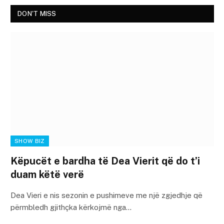
DON'T MISS
SHOW BIZ
Këpucët e bardha të Dea Vierit që do t’i
duam këtë verë
Dea Vieri e nis sezonin e pushimeve me një zgjedhje që
përmbledh gjithçka kërkojmë nga…