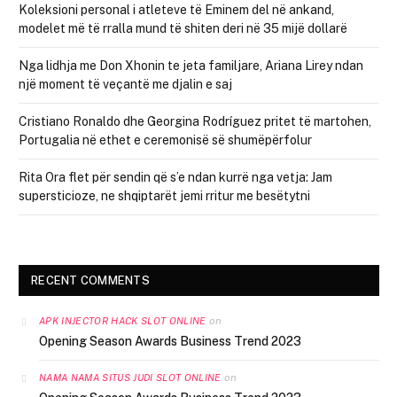
Koleksioni personal i atleteve të Eminem del në ankand,
modelet më të rralla mund të shiten deri në 35 mijë dollarë
Nga lidhja me Don Xhonin te jeta familjare, Ariana Lirey ndan
një moment të veçantë me djalin e saj
Cristiano Ronaldo dhe Georgina Rodríguez pritet të martohen,
Portugalia në ethet e ceremonisë së shumëpërfolur
Rita Ora flet për sendin që s’e ndan kurrë nga vetja: Jam
supersticioze, ne shqiptarët jemi rritur me besëtytni
RECENT COMMENTS
on
APK INJECTOR HACK SLOT ONLINE
Opening Season Awards Business Trend 2023
on
NAMA NAMA SITUS JUDI SLOT ONLINE