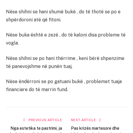
Nëse shihni se hani shumë bukë , do të thotë se po e
shpërdoroni atë që fitoni.
Nëse buka është e zezë , do të kaloni disa probleme të
vogla.
Nëse shihni se po hani thërrime , keni bërë shpenzime
të panevojshme në punën tuaj.
Nëse ëndërroni se po gatuani bukë , problemet tuaja
financiare do të marrin fund.
PREVIOUS ARTICLE
NEXT ARTICLE
Nga estetika te pastrimi, ja
Pas krizës martesore dhe