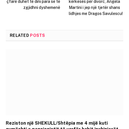
çfarë duhet të dini para se të
kërkesës për divorc, Angela
zgjidhni dyshemenë
Martini i jep një tjetër shans
lidhjes me Dragos Savulescu!
RELATED
POSTS
Reziston një SHEKULL/Shtëpia me 4 mijë kuti