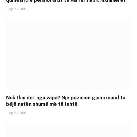
qumështi e pensionistit të varfër habit inxhinierët
July 7, 2026
Nuk flini dot nga vapa? Një pozicion gjumi mund ta
bëjë natën shumë më të lehtë
July 7, 2026