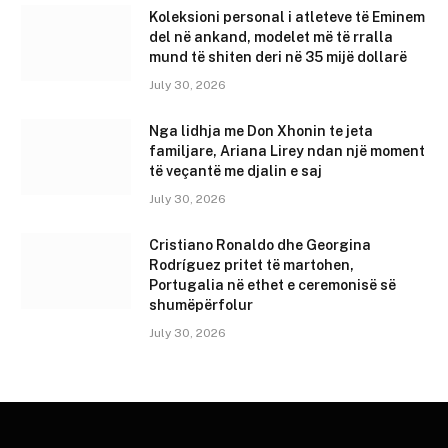
Koleksioni personal i atleteve të Eminem
del në ankand, modelet më të rralla
mund të shiten deri në 35 mijë dollarë
July 30, 2026
Nga lidhja me Don Xhonin te jeta
familjare, Ariana Lirey ndan një moment
të veçantë me djalin e saj
July 30, 2026
Cristiano Ronaldo dhe Georgina
Rodríguez pritet të martohen,
Portugalia në ethet e ceremonisë së
shumëpërfolur
July 30, 2026