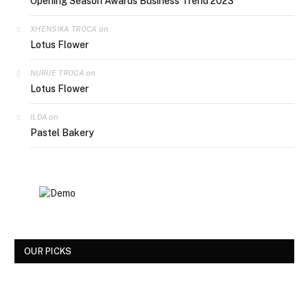
Opening Season Awards Business Trend 2023
on
XHENSIKA TROCA
Lotus Flower
on
NURIJE TROCA
Lotus Flower
on
ILDA
Pastel Bakery
OUR PICKS