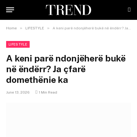
»
»
Home
LIFESTYLE
A keni parë ndonjëherë bukë në ëndërr? Ja çfarë domethënie ka
LIFESTYLE
A keni parë ndonjëherë bukë
në ëndërr? Ja çfarë
domethënie ka
June 13, 2026
1 Min Read