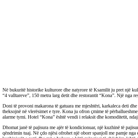
Në bukuritë historike kulturore dhe natyrore të Ksamilit ju pret një 
“4 valltareve”, 150 metra larg detit dhe restorantit “Kona”. Një nga 
Doni të provoni makarona të gatuara me mjeshtëri, karkaleca deti dhe pic
theksojnë në vlerësimet e tyre. Kona ju ofron çmime të përballueshme pë
alarme tymi. Hotel “Kona” është vendi i relaksit dhe komoditetit, ndaj j
Dhomat janë të pajisura me ajër të kondicionuar, një kuzhinë të pajisur
qëndrimin tuaj. Në çdo njësi ofrohet një oborr spanjoll me pamje nga q