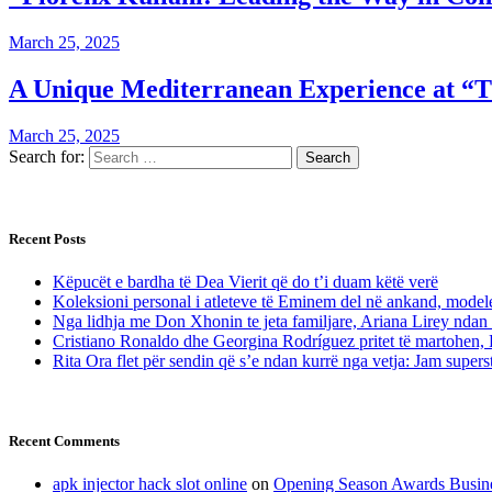
March 25, 2025
A Unique Mediterranean Experience at “
March 25, 2025
Search for:
Recent Posts
Këpucët e bardha të Dea Vierit që do t’i duam këtë verë
Koleksioni personal i atleteve të Eminem del në ankand, modelet
Nga lidhja me Don Xhonin te jeta familjare, Ariana Lirey ndan 
Cristiano Ronaldo dhe Georgina Rodríguez pritet të martohen, 
Rita Ora flet për sendin që s’e ndan kurrë nga vetja: Jam superst
Recent Comments
apk injector hack slot online
on
Opening Season Awards Busin