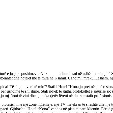
kulturë e juaja e pushimeve. Nuk mund ta humbisni në udhëtimin tuaj në S
restorantet dhe hotelet më të mira në Ksamil. Ushqim i mrekullueshëm, n
a? Të shijoni verë të mirë? Stafi i Hotel “Kona ju pret në këtë restorant
r ushqime të shijshme. Stafi ndjek të gjitha protokollet e sigurisë siç 
u mjaftoni të vini dhe gjithçka tjetër lëreni në duart e stafit profesion
 plotësisht me një zonë ngrënieje, një TV me ekran të sheshtë dhe një tu
yteti. Gjithashtu Hotel “Kona” vendos në plan të parë klientin. Për të g