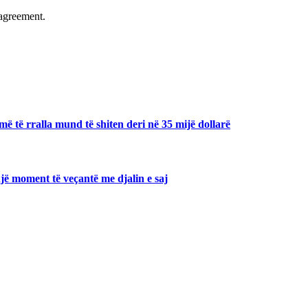
agreement.
ë të rralla mund të shiten deri në 35 mijë dollarë
jë moment të veçantë me djalin e saj