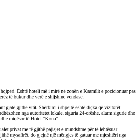
hqipëri. Është hoteli më i mirë në zonën e Ksamilit e pozicionuar pas
jerëz të bukur dhe verë e shijshme vendase.
 gjatë gjithë vitit. Shërbimi i shpejtë është diçka që vizitorët
udhëzohen nga autoritetet lokale, siguria 24-orëshe, alarm sigurie dhe
ist dhe miqësor të Hotel “Kona”.
alet privat me të gjithë pajisjet e mundshme për të lehtësuar
jithë mysafirët, do gjejnë një mëngjes të gatuar me mjeshtëri nga