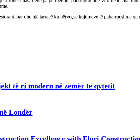
që ofrohet falas. Lënë pa përmendur parkingun dhe Wifi-në të cilat mund 
shme.
 restorant, bar dhe një tarracë ku përveçse kujtimeve të paharrueshme q
ekt të ri modern në zemër të qytetit
 në Londër
truction Excellence with Flori Constructio