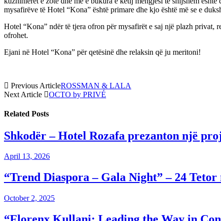
kuzhinierët e zotë dhe më e bukura e këtij mëngjesi të shijshëm është 
mysafirëve të Hotel “Kona” është primare dhe kjo është më se e duk
Hotel “Kona” ndër të tjera ofron për mysafirët e saj një plazh privat,
ofrohet.
Ejani në Hotel “Kona” për qetësinë dhe relaksin që ju meritoni!
Previous Article
ROSSMAN & LALA
Next Article
OCTO by PRIVÉ
Related
Posts
Shkodër – Hotel Rozafa prezanton një proj
April 13, 2026
“Trend Diaspora – Gala Night” – 24 Tetor
October 2, 2025
“Florenx Kullani: Leading the Way in Cons