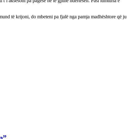
t’i aksesoni pa pagesë në të gjithë ndërtesën. Pasi lumturia e
ë mund të krijoni, do mbeteni pa fjalë nga pamja madhështore që ju
n”