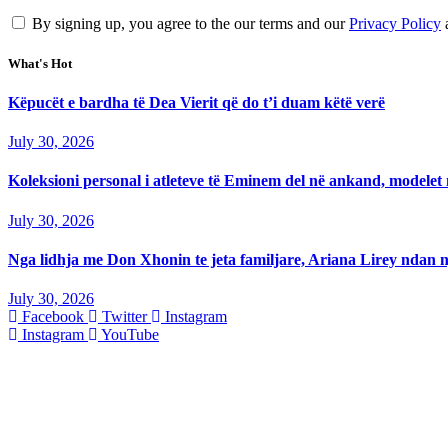
By signing up, you agree to the our terms and our
Privacy Policy
What's Hot
Këpucët e bardha të Dea Vierit që do t’i duam këtë verë
July 30, 2026
Koleksioni personal i atleteve të Eminem del në ankand, modelet m
July 30, 2026
Nga lidhja me Don Xhonin te jeta familjare, Ariana Lirey ndan n
July 30, 2026
Facebook
Twitter
Instagram
Instagram
YouTube