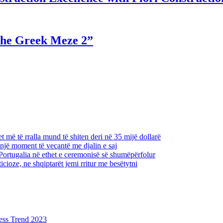
The Greek Meze 2”
 më të rralla mund të shiten deri në 35 mijë dollarë
një moment të veçantë me djalin e saj
Portugalia në ethet e ceremonisë së shumëpërfolur
icioze, ne shqiptarët jemi rritur me besëtytni
ess Trend 2023