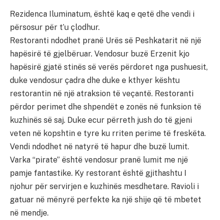
Rezidenca Iluminatum, është kaq e qetë dhe vendi i
përsosur për t’u çlodhur.
Restoranti ndodhet pranë Urës së Peshkatarit në një
hapësirë të gjelbëruar. Vendosur buzë Erzenit kjo
hapësirë gjatë stinës së verës përdoret nga pushuesit,
duke vendosur çadra dhe duke e kthyer kështu
restorantin në një atraksion të veçantë. Restoranti
përdor perimet dhe shpendët e zonës në funksion të
kuzhinës së saj. Duke ecur përreth jush do të gjeni
veten në kopshtin e tyre ku rriten perime të freskëta.
Vendi ndodhet në natyrë të hapur dhe buzë lumit.
Varka “pirate” është vendosur pranë lumit me një
pamje fantastike. Ky restorant është gjithashtu I
njohur për servirjen e kuzhinës mesdhetare. Ravioli i
gatuar në mënyrë perfekte ka një shije që të mbetet
në mendje.