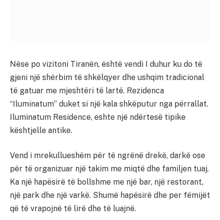
Nëse po vizitoni Tiranën, është vendi I duhur ku do të
gjeni një shërbim të shkëlqyer dhe ushqim tradicional
të gatuar me mjeshtëri të lartë. Rezidenca
“Iluminatum” duket si një kala shkëputur nga përrallat.
Iluminatum Residence, eshte një ndërtesë tipike
kështjelle antike.
Vend i mrekullueshëm për të ngrënë drekë, darkë ose
për të organizuar një takim me miqtë dhe familjen tuaj.
Ka një hapësirë të bollshme me një bar, një restorant,
një park dhe një varkë. Shumë hapësirë dhe per fëmijët
që të vrapojnë të lirë dhe të luajnë.