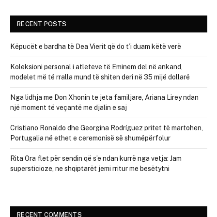
RECENT POSTS
Këpucët e bardha të Dea Vierit që do t’i duam këtë verë
Koleksioni personal i atleteve të Eminem del në ankand,
modelet më të rralla mund të shiten deri në 35 mijë dollarë
Nga lidhja me Don Xhonin te jeta familjare, Ariana Lirey ndan
një moment të veçantë me djalin e saj
Cristiano Ronaldo dhe Georgina Rodríguez pritet të martohen,
Portugalia në ethet e ceremonisë së shumëpërfolur
Rita Ora flet për sendin që s’e ndan kurrë nga vetja: Jam
supersticioze, ne shqiptarët jemi rritur me besëtytni
RECENT COMMENTS