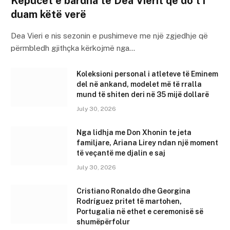
Këpucët e bardha të Dea Vierit që do t’i
duam këtë verë
Dea Vieri e nis sezonin e pushimeve me një zgjedhje që
përmbledh gjithçka kërkojmë nga…
Koleksioni personal i atleteve të Eminem
del në ankand, modelet më të rralla
mund të shiten deri në 35 mijë dollarë
July 30, 2026
Nga lidhja me Don Xhonin te jeta
familjare, Ariana Lirey ndan një moment
të veçantë me djalin e saj
July 30, 2026
Cristiano Ronaldo dhe Georgina
Rodríguez pritet të martohen,
Portugalia në ethet e ceremonisë së
shumëpërfolur