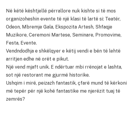
Në këtë kështjellë përrallore nuk kishte si të mos
organizoheshin evente të një klasi të lartë si: Teatër,
Odeon, Mbremje Gala, Ekspozita Artesh, Shfaqje
Muzikore, Ceremoni Martese, Seminare, Promovime,
Festa, Evente.
Vendndodhja e shkëlqyer e këtij vendi e bën të lehtë
arritjen edhe në orët e pikut.
Një vend mjaft unik. E ndërtuar mbi rrënojat e lashta,
sot një restorant me gjurmë historike.
Ushqim i mirë, peizazh fantastik, çfarë mund të kërkoni
më tepër për një kohë fantastike me njerëzit tuaj të
zemrës?