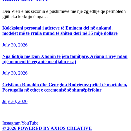
Dea Vieri e nis sezonin e pushimeve me një zgjedhje që përmbledh
gjithçka kërkojmë nga…
Koleksioni personal i atleteve të Eminem del në ankand,
modelet më të rralla mund të shiten deri në 35 mijë dollarë
July 30, 2026
Nga lidhja me Don Xhonin te jeta familjare, Ariana Lirey ndan
një moment të veçantë me djalin e saj
July 30, 2026
Cristiano Ronaldo dhe Georgina Rodríguez pritet të martohen,
Portugalia në ethet e ceremonisë së shumëpërfolur
July 30, 2026
Instagram
YouTube
© 2026 POWERED BY AXIOS CREATIVE