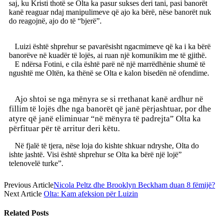
saj, ku Kristi thotë se Olta ka pasur sukses deri tani, pasi banorët
kanë reaguar ndaj manipulimeve që ajo ka bërë, nëse banorët nuk
do reagojnë, ajo do të “bjerë”.
Luizi është shprehur se pavarësisht ngacmimeve që ka i ka bërë
banorëve në kuadër të lojës, ai ruan një komunikim me të gjithë.
E ndërsa Fotini, e cila është parë në një marrëdhënie shumë të
ngushtë me Oltën, ka thënë se Olta e kalon bisedën në ofendime.
Ajo shtoi se nga mënyra se si rrethanat kanë ardhur në
fillim të lojës dhe nga banorët që janë përjashtuar,
por dhe
atyre që janë eliminuar “në mënyra të padrejta” Olta ka
përfituar për të arritur deri këtu.
Në fjalë të tjera, nëse loja do kishte shkuar ndryshe, Olta do
ishte jashtë. Visi është shprehur se Olta ka bërë një lojë”
telenovelë turke”.
Previous Article
Nicola Peltz dhe Brooklyn Beckham duan 8 fëmijë?
Next Article
Olta: Kam afeksion për Luizin
Related
Posts