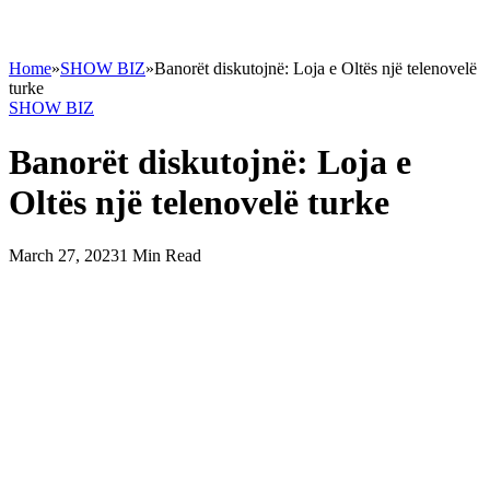
Home
»
SHOW BIZ
»
Banorët diskutojnë: Loja e Oltës një telenovelë
turke
SHOW BIZ
Banorët diskutojnë: Loja e
Oltës një telenovelë turke
March 27, 2023
1 Min Read