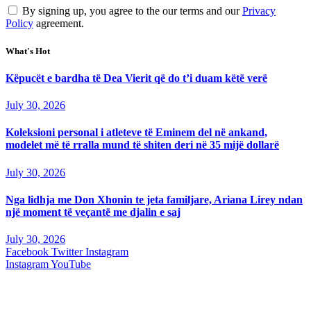
By signing up, you agree to the our terms and our
Privacy
Policy
agreement.
What's Hot
Këpucët e bardha të Dea Vierit që do t’i duam këtë verë
July 30, 2026
Koleksioni personal i atleteve të Eminem del në ankand,
modelet më të rralla mund të shiten deri në 35 mijë dollarë
July 30, 2026
Nga lidhja me Don Xhonin te jeta familjare, Ariana Lirey ndan
një moment të veçantë me djalin e saj
July 30, 2026
Facebook
Twitter
Instagram
Instagram
YouTube