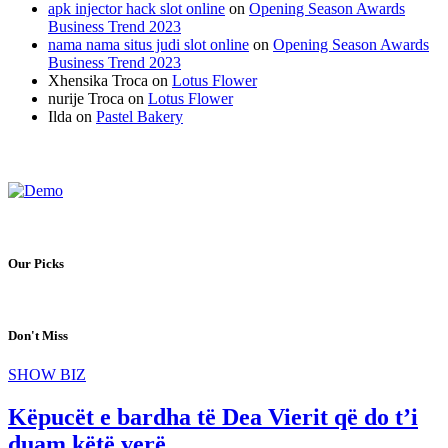
apk injector hack slot online
on
Opening Season Awards
Business Trend 2023
nama nama situs judi slot online
on
Opening Season Awards
Business Trend 2023
Xhensika Troca
on
Lotus Flower
nurije Troca
on
Lotus Flower
Ilda
on
Pastel Bakery
Our Picks
Don't Miss
SHOW BIZ
Këpucët e bardha të Dea Vierit që do t’i
duam këtë verë