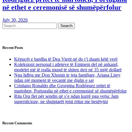
në ethet e ceremonisë së shumëpërfolur
July 30, 2026
Recent Posts
Këpucët e bardha të Dea Vierit që do t’i duam këtë verë
Koleksioni personal i atleteve të Eminem del në ankand,
modelet më të rralla mund të shiten deri në 35 mijë dollarë
Nga lidhja me Don Xhonin te jeta familjare, Ariana Lirey
ndan një moment të veçantë me djalin e saj
Cristiano Ronaldo dhe Georgina Rodríguez pritet të
martohen, Portugalia në ethet e ceremonisë së shumëpërfolur
Rita Ora flet për sendin që s’e ndan kurrë nga vetja: Jam
supersticioze, ne shqiptarët jemi rritur me besëtytni
Recent Comments