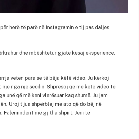
 për herë të parë në Instagramin e tij pas daljes
përkrahur dhe mbështetur gjatë kësaj eksperience,
rja veten para se të bëja këtë video. Ju kërkoj
 një nga një secilin. Shpresoj që me këtë video të
 nga unë që më keni vlerësuar kaq shumë. Ju jam
ën. Uroj t’jua shpërblej me ato që do bëj në
 Faleminderit me gjitha shpirt. Jeni të