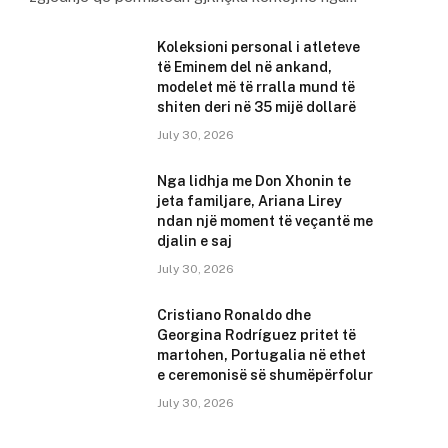
Koleksioni personal i atleteve
të Eminem del në ankand,
modelet më të rralla mund të
shiten deri në 35 mijë dollarë
July 30, 2026
Nga lidhja me Don Xhonin te
jeta familjare, Ariana Lirey
ndan një moment të veçantë me
djalin e saj
July 30, 2026
Cristiano Ronaldo dhe
Georgina Rodríguez pritet të
martohen, Portugalia në ethet
e ceremonisë së shumëpërfolur
July 30, 2026