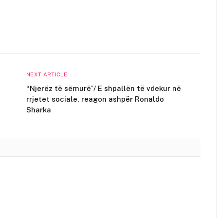
NEXT ARTICLE
“Njerëz të sëmurë”/ E shpallën të vdekur në
rrjetet sociale, reagon ashpër Ronaldo
Sharka