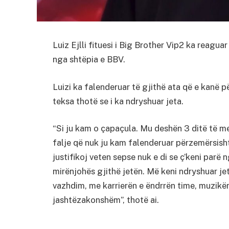
Luiz Ejlli fituesi i Big Brother Vip2 ka reaguar
nga shtëpia e BBV.
Luizi ka falenderuar të gjithë ata që e kanë 
teksa thotë se i ka ndryshuar jeta.
“Si ju kam o çapaçula. Mu deshën 3 ditë të mer
falje që nuk ju kam falenderuar përzemërsisht
justifikoj veten sepse nuk e di se ç’keni parë
mirënjohës gjithë jetën. Më keni ndryshuar jet
vazhdim, me karrierën e ëndrrën time, muzikën.
jashtëzakonshëm”, thotë ai.