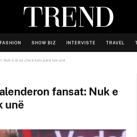
FASHION
SHOW BIZ
INTERVISTE
TRAVEL
t: Nuk e di se çfarë keni parë tek unë
 falenderon fansat: Nuk e
ek unë