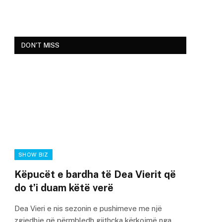
DON'T MISS
SHOW BIZ
Këpucët e bardha të Dea Vierit që
do t’i duam këtë verë
Dea Vieri e nis sezonin e pushimeve me një
zgjedhje që përmbledh gjithçka kërkojmë nga…