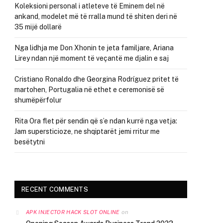
Koleksioni personal i atleteve të Eminem del në
ankand, modelet më të rralla mund të shiten deri në
35 mijë dollarë
Nga lidhja me Don Xhonin te jeta familjare, Ariana
Lirey ndan një moment të veçantë me djalin e saj
Cristiano Ronaldo dhe Georgina Rodríguez pritet të
martohen, Portugalia në ethet e ceremonisë së
shumëpërfolur
Rita Ora flet për sendin që s’e ndan kurrë nga vetja:
Jam supersticioze, ne shqiptarët jemi rritur me
besëtytni
RECENT COMMENTS
on
APK INJECTOR HACK SLOT ONLINE