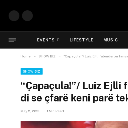
Instagram
YouTube
EVENTS
LIFESTYLE
MUSIC
»
»
Home
SHOW BIZ
“Çapaçula!”/ Luiz Ejlli falenderon fansa
SHOW BIZ
“Çapaçula!”/ Luiz Ejlli
di se çfarë keni parë t
May 11, 2023
1 Min Read