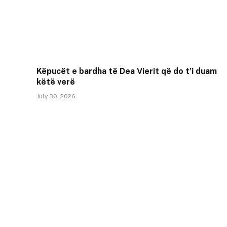
Këpucët e bardha të Dea Vierit që do t’i duam
këtë verë
July 30, 2026