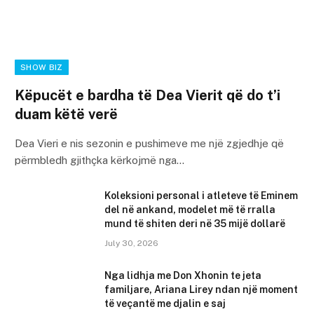
SHOW BIZ
Këpucët e bardha të Dea Vierit që do t’i
duam këtë verë
Dea Vieri e nis sezonin e pushimeve me një zgjedhje që
përmbledh gjithçka kërkojmë nga…
Koleksioni personal i atleteve të Eminem
del në ankand, modelet më të rralla
mund të shiten deri në 35 mijë dollarë
July 30, 2026
Nga lidhja me Don Xhonin te jeta
familjare, Ariana Lirey ndan një moment
të veçantë me djalin e saj