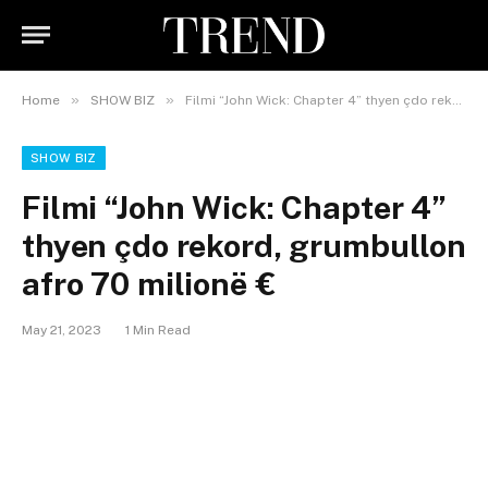
»
»
Home
SHOW BIZ
Filmi “John Wick: Chapter 4” thyen çdo rekord, grumbullon afro 70 milionë €
SHOW BIZ
Filmi “John Wick: Chapter 4”
thyen çdo rekord, grumbullon
afro 70 milionë €
May 21, 2023
1 Min Read