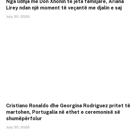
Nga lidhja me Don Xhonin te jeta familjare, Ariana
Lirey ndan një moment të veçantë me djalin e saj
July 30, 2026
Cristiano Ronaldo dhe Georgina Rodríguez pritet të
martohen, Portugalia në ethet e ceremonisë së
shumëpërfolur
July 30, 2026