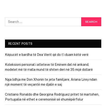
RECENT POSTS
Këpucët e bardha të Dea Vierit që do t’i duam këtë verë
Koleksioni personal i atleteve të Eminem del në ankand,
modelet më të rralla mund të shiten deri në 35 mijë dollarë
Nga lidhja me Don Xhonin te jeta familjare, Ariana Lirey ndan
një moment të veçantë me djalin e saj
Cristiano Ronaldo dhe Georgina Rodríguez pritet të martohen,
Portugalia në ethet e ceremonisë së shumëpërfolur