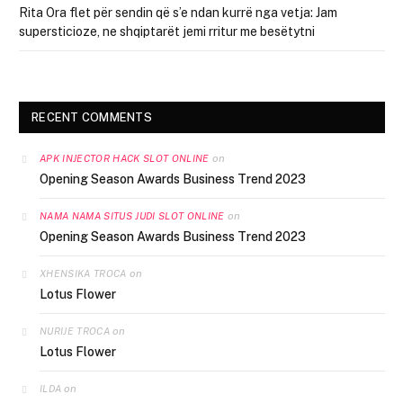
Rita Ora flet për sendin që s’e ndan kurrë nga vetja: Jam
supersticioze, ne shqiptarët jemi rritur me besëtytni
RECENT COMMENTS
on
APK INJECTOR HACK SLOT ONLINE
Opening Season Awards Business Trend 2023
on
NAMA NAMA SITUS JUDI SLOT ONLINE
Opening Season Awards Business Trend 2023
on
XHENSIKA TROCA
Lotus Flower
on
NURIJE TROCA
Lotus Flower
on
ILDA