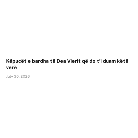
Këpucët e bardha të Dea Vierit që do t’i duam këtë
verë
July 30, 2026