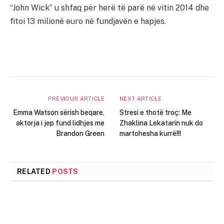
“John Wick” u shfaq për herë të parë në vitin 2014 dhe
fitoi 13 milionë euro në fundjavën e hapjes.
PREVIOUS ARTICLE
NEXT ARTICLE
Emma Watson sërish beqare,
Stresi e thotë troç: Me
aktorja i jep fund lidhjes me
Zhaklina Lekatarin nuk do
Brandon Green
martohesha kurrë!!!
RELATED
POSTS