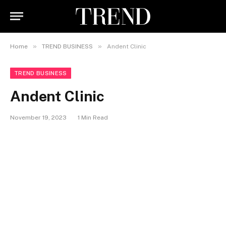
»
»
Home
TREND BUSINESS
Andent Clinic
TREND BUSINESS
Andent Clinic
November 19, 2023
1 Min Read