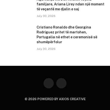
familjare, Ariana Lirey ndan një moment
të veçantë me djalin e saj
July 30, 2026
Cristiano Ronaldo dhe Georgina
Rodríguez pritet të martohen,
Portugalia në ethet e ceremonisë së
shumëpërfolur
July 30, 2026
Instagram
YouTube
© 2026 POWERED BY AXIOS CREATIVE