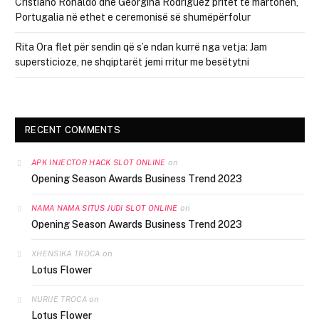
Cristiano Ronaldo dhe Georgina Rodríguez pritet të martohen,
Portugalia në ethet e ceremonisë së shumëpërfolur
Rita Ora flet për sendin që s’e ndan kurrë nga vetja: Jam
supersticioze, ne shqiptarët jemi rritur me besëtytni
RECENT COMMENTS
on
APK INJECTOR HACK SLOT ONLINE
Opening Season Awards Business Trend 2023
on
NAMA NAMA SITUS JUDI SLOT ONLINE
Opening Season Awards Business Trend 2023
on
XHENSIKA TROCA
Lotus Flower
on
NURIJE TROCA
Lotus Flower