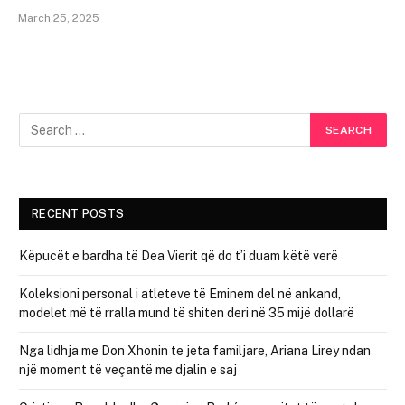
March 25, 2025
RECENT POSTS
Këpucët e bardha të Dea Vierit që do t’i duam këtë verë
Koleksioni personal i atleteve të Eminem del në ankand,
modelet më të rralla mund të shiten deri në 35 mijë dollarë
Nga lidhja me Don Xhonin te jeta familjare, Ariana Lirey ndan
një moment të veçantë me djalin e saj