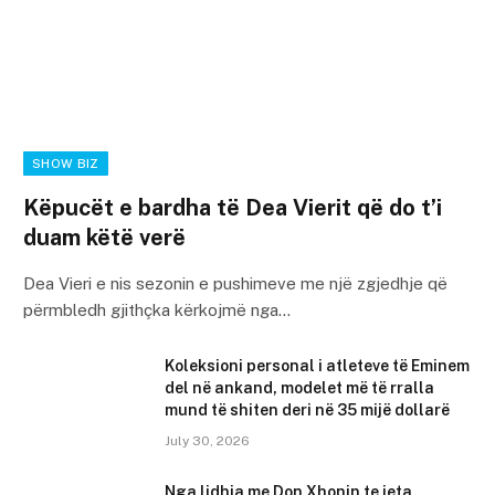
SHOW BIZ
Këpucët e bardha të Dea Vierit që do t’i
duam këtë verë
Dea Vieri e nis sezonin e pushimeve me një zgjedhje që
përmbledh gjithçka kërkojmë nga…
Koleksioni personal i atleteve të Eminem
del në ankand, modelet më të rralla
mund të shiten deri në 35 mijë dollarë
July 30, 2026
Nga lidhja me Don Xhonin te jeta