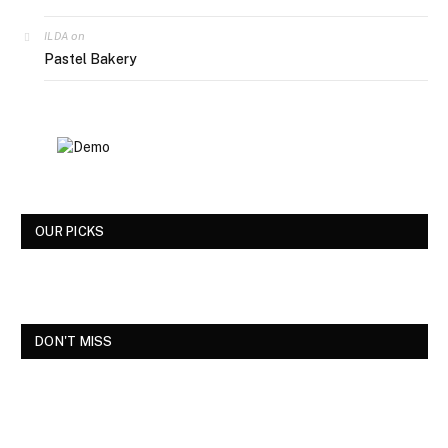
on
ILDA
Pastel Bakery
OUR PICKS
DON'T MISS