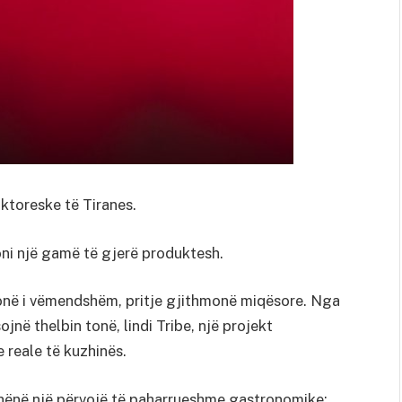
iktoreske të Tiranes.
oni një gamë të gjerë produktesh.
onë i vëmendshëm, pritje gjithmonë miqësore. Nga
jnë thelbin tonë, lindi Tribe, një projekt
 reale të kuzhinës.
 dhënë një përvojë të paharrueshme gastronomike: