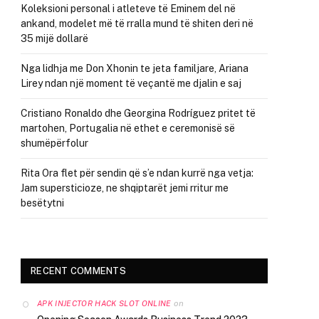
Koleksioni personal i atleteve të Eminem del në
ankand, modelet më të rralla mund të shiten deri në
35 mijë dollarë
Nga lidhja me Don Xhonin te jeta familjare, Ariana
Lirey ndan një moment të veçantë me djalin e saj
Cristiano Ronaldo dhe Georgina Rodríguez pritet të
martohen, Portugalia në ethet e ceremonisë së
shumëpërfolur
Rita Ora flet për sendin që s’e ndan kurrë nga vetja:
Jam supersticioze, ne shqiptarët jemi rritur me
besëtytni
RECENT COMMENTS
on
APK INJECTOR HACK SLOT ONLINE