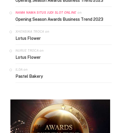
Opening Season Awards Business Trend 2023
on
NAMA NAMA SITUS JUDI SLOT ONLINE
Opening Season Awards Business Trend 2023
on
XHENSIKA TROCA
Lotus Flower
on
NURIJE TROCA
Lotus Flower
on
ILDA
Pastel Bakery