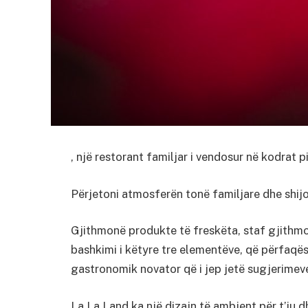
, një restorant familjar i vendosur në kodrat p
Përjetoni atmosferën tonë familjare dhe shij
Gjithmonë produkte të freskëta, staf gjithm
bashkimi i këtyre tre elementëve, që përfaqëso
gastronomik novator që i jep jetë sugjerimeve
La La Land ka një dizajn të ambjent për t’ju