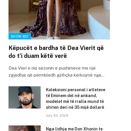
SHOW BIZ
Këpucët e bardha të Dea Vierit që
do t’i duam këtë verë
Dea Vieri e nis sezonin e pushimeve me një
zgjedhje që përmbledh gjithçka kërkojmë nga…
Koleksioni personal i atleteve
të Eminem del në ankand,
modelet më të rralla mund të
shiten deri në 35 mijë dollarë
July 30, 2026
Nga lidhja me Don Xhonin te