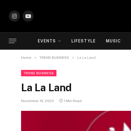
Instagram
YouTube
EVENTS
LIFESTYLE
MUSIC
»
»
Home
TREND BUSINESS
La La Land
TREND BUSINESS
La La Land
November 19, 2023
1 Min Read