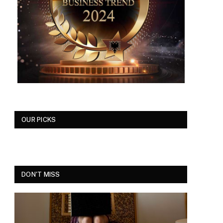
OUR PICKS
DON'T MISS