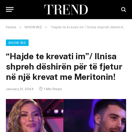
»
»
Home
SHOW BIZ
“Hajde te krevati im”/ Ilnisa shpreh dëshirën për të fjetur në një krevat me Meritonin!
SHOW BIZ
“Hajde te krevati im”/ Ilnisa
shpreh dëshirën për të fjetur
në një krevat me Meritonin!
January 21, 2024
1 Min Read