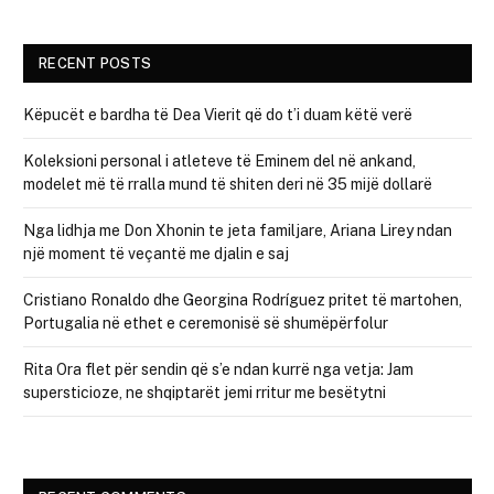
RECENT POSTS
Këpucët e bardha të Dea Vierit që do t’i duam këtë verë
Koleksioni personal i atleteve të Eminem del në ankand,
modelet më të rralla mund të shiten deri në 35 mijë dollarë
Nga lidhja me Don Xhonin te jeta familjare, Ariana Lirey ndan
një moment të veçantë me djalin e saj
Cristiano Ronaldo dhe Georgina Rodríguez pritet të martohen,
Portugalia në ethet e ceremonisë së shumëpërfolur
Rita Ora flet për sendin që s’e ndan kurrë nga vetja: Jam
supersticioze, ne shqiptarët jemi rritur me besëtytni