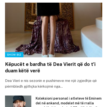
SHOW BIZ
Këpucët e bardha të Dea Vierit që do t’i
duam këtë verë
Dea Vieri e nis sezonin e pushimeve me një zgjedhje që
përmbledh gjithçka kërkojmë nga…
Koleksioni personal i atleteve të Eminem
del në ankand, modelet më të rralla