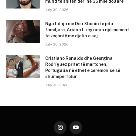
mund të shiten deri në 35 mijë dollarë
July 30, 2026
Nga lidhja me Don Xhonin te jeta
familjare, Ariana Lirey ndan një moment
të veçantë me djalin e saj
July 30, 2026
Cristiano Ronaldo dhe Georgina
Rodríguez pritet të martohen,
Portugalia në ethet e ceremonisë së
shumëpërfolur
July 30, 2026
Instagram
YouTube