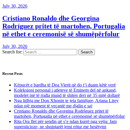
July 30, 2026
Cristiano Ronaldo dhe Georgina
Rodríguez pritet të martohen, Portugalia
në ethet e ceremonisë së shumëpërfolur
July 30, 2026
Search for:
Recent Posts
Këpucët e bardha të Dea Vierit që do t’i duam këtë verë
Koleksioni personal i atleteve të Eminem del në ankand,
modelet më të rralla mund të shiten deri në 35 mijë dollarë
Nga lidhja me Don Xhonin te jeta familjare, Ariana Lirey
ndan një moment të veçantë me djalin e saj
Cristiano Ronaldo dhe Georgina Rodríguez pritet të
martohen, Portugalia në ethet e ceremonisë së shumëpërfolur
Rita Ora flet për sendin që s’e ndan kurrë nga vetja: Jam
supersticioze, ne shqiptarët jemi rritur me besëtytni