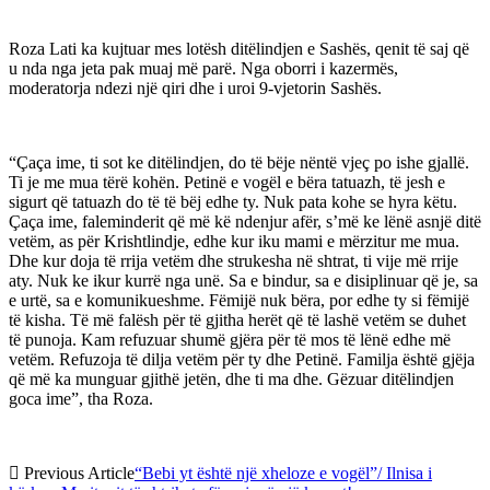
Roza Lati ka kujtuar mes lotësh ditëlindjen e Sashës, qenit të saj që
u nda nga jeta pak muaj më parë. Nga oborri i kazermës,
moderatorja ndezi një qiri dhe i uroi 9-vjetorin Sashës.
“Çaça ime, ti sot ke ditëlindjen, do të bëje nëntë vjeç po ishe gjallë.
Ti je me mua tërë kohën. Petinë e vogël e bëra tatuazh, të jesh e
sigurt që tatuazh do të të bëj edhe ty. Nuk pata kohe se hyra këtu.
Çaça ime, faleminderit që më kë ndenjur afër, s’më ke lënë asnjë ditë
vetëm, as për Krishtlindje, edhe kur iku mami e mërzitur me mua.
Dhe kur doja të rrija vetëm dhe strukesha në shtrat, ti vije më rrije
aty. Nuk ke ikur kurrë nga unë. Sa e bindur, sa e disiplinuar që je, sa
e urtë, sa e komunikueshme. Fëmijë nuk bëra, por edhe ty si fëmijë
të kisha. Të më falësh për të gjitha herët që të lashë vetëm se duhet
të punoja. Kam refuzuar shumë gjëra për të mos të lënë edhe më
vetëm. Refuzoja të dilja vetëm për ty dhe Petinë. Familja është gjëja
që më ka munguar gjithë jetën, dhe ti ma dhe. Gëzuar ditëlindjen
goca ime”, tha Roza.
Previous Article
“Bebi yt është një xheloze e vogël”/ Ilnisa i