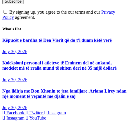
By signing up, you agree to the our terms and our
Privacy
Policy
agreement.
What's Hot
Këpucët e bardha të Dea Vierit që do t’i duam këtë verë
July 30, 2026
Koleksioni personal i atleteve të Eminem del në ankand,
modelet më të rralla mund të shiten deri në 35 mijë dollarë
July 30, 2026
Nga lidhja me Don Xhonin te jeta familjare, Ariana Lirey ndan
një moment të veçantë me djalin e saj
July 30, 2026
Facebook
Twitter
Instagram
Instagram
YouTube