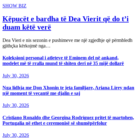
SHOW BIZ
Këpucët e bardha të Dea Vierit që do t’i
duam këtë verë
Dea Vieri e nis sezonin e pushimeve me një zgjedhje që përmbledh
gjithçka kërkojmë nga…
Koleksioni personal i atleteve të Eminem del në ankand,
modelet më të rralla mund të shiten deri në 35 mijë dollarë
July 30, 2026
Nga lidhja me Don Xhonin te jeta familjare, Ariana Lirey ndan
një moment të veçantë me djalin e saj
July 30, 2026
Cristiano Ronaldo dhe Georgina Rodríguez pritet të martohen,
Portugalia në ethet e ceremonisë së shumëpërfolur
July 30, 2026