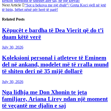
kërkon Meritonit të shtrihet afër saj, në një krevat!
Next Article
“Sot u bekova me një djalë”/ Greta Koçi sjell në jetë
të birin, bëhet nënë për herë të parë!
Related
Posts
Këpucët e bardha të Dea Vierit që do t’i
duam këtë verë
July 30, 2026
Koleksioni personal i atleteve të Eminem
del në ankand, modelet më të rralla mund
të shiten deri në 35 mijë dollarë
July 30, 2026
Nga lidhja me Don Xhonin te jeta
familjare, Ariana Lirey ndan një moment
të veçantë me djalin e saj